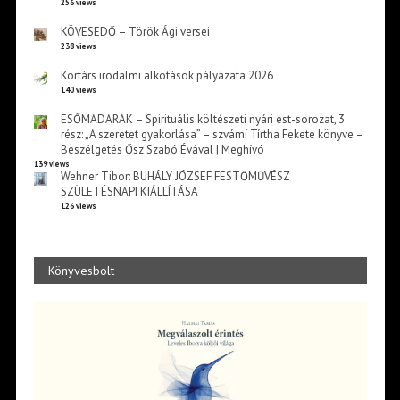
256 views
KÖVESEDŐ – Török Ági versei
238 views
Kortárs irodalmi alkotások pályázata 2026
140 views
ESŐMADARAK – Spirituális költészeti nyári est-sorozat, 3.
rész: „A szeretet gyakorlása” – szvámí Tírtha Fekete könyve –
Beszélgetés Ősz Szabó Évával | Meghívó
139 views
Wehner Tibor: BUHÁLY JÓZSEF FESTŐMŰVÉSZ
SZÜLETÉSNAPI KIÁLLÍTÁSA
126 views
Könyvesbolt