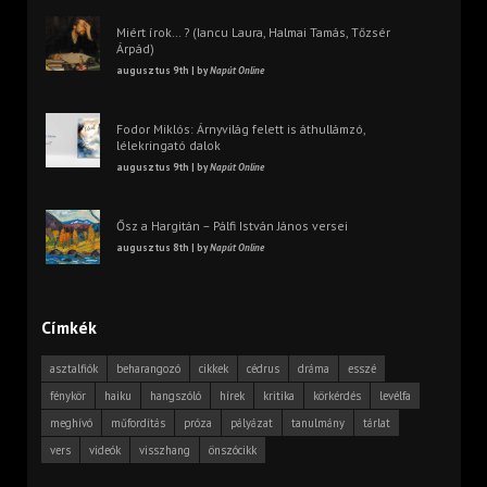
Miért írok… ? (Iancu Laura, Halmai Tamás, Tőzsér
Árpád)
augusztus 9th | by
Napút Online
Fodor Miklós: Árnyvilág felett is áthullámzó,
lélekringató dalok
augusztus 9th | by
Napút Online
Ősz a Hargitán – Pálfi István János versei
augusztus 8th | by
Napút Online
Címkék
asztalfiók
beharangozó
cikkek
cédrus
dráma
esszé
fénykör
haiku
hangszóló
hírek
kritika
körkérdés
levélfa
meghívó
műfordítás
próza
pályázat
tanulmány
tárlat
vers
videók
visszhang
önszócikk