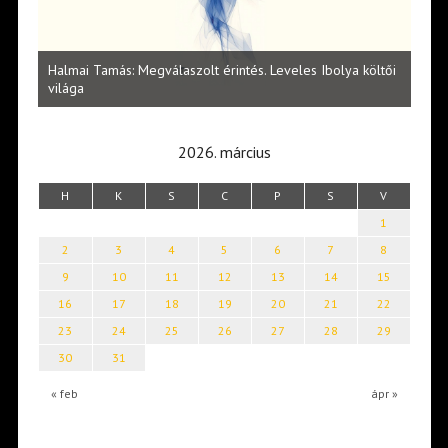
l
Halmai Tamás: Megválaszolt érintés. Leveles Ibolya költői
Laka
világa
2026. március
H
K
S
C
P
S
V
1
2
3
4
5
6
7
8
9
10
11
12
13
14
15
16
17
18
19
20
21
22
23
24
25
26
27
28
29
30
31
« feb
ápr »