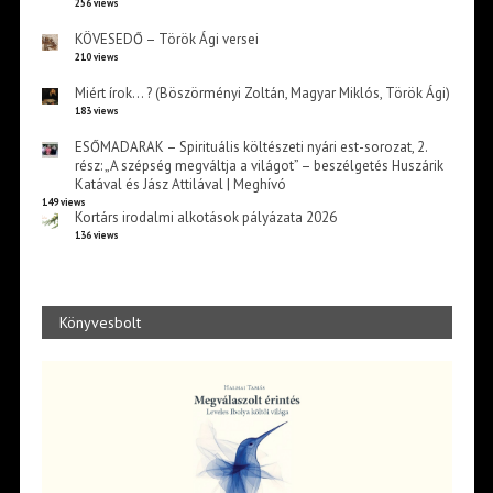
256 views
KÖVESEDŐ – Török Ági versei
210 views
Miért írok… ? (Böszörményi Zoltán, Magyar Miklós, Török Ági)
183 views
ESŐMADARAK – Spirituális költészeti nyári est-sorozat, 2.
rész: „A szépség megváltja a világot” – beszélgetés Huszárik
Katával és Jász Attilával | Meghívó
149 views
Kortárs irodalmi alkotások pályázata 2026
136 views
Könyvesbolt