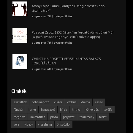
Arany Lajos: Járási „királynők” meg a veszekedő
„álompárok”
augusztus 7th | by
Napút Online
Pozsgai Zsolt: 1952 (játékfilm forgatókönyv Jókai Mór
„A jövő század regénye” című műve alapján)
augusztus 7th | by
Napút Online
CHRISTINA ROSETTI VERSEI KÁNTÁS BALÁZS
FORDÍTÁSÁBAN
augusztus 6th | by
Napút Online
Címkék
asztalfiók
beharangozó
cikkek
cédrus
dráma
esszé
fénykör
haiku
hangszóló
hírek
kritika
körkérdés
levélfa
meghívó
műfordítás
próza
pályázat
tanulmány
tárlat
vers
videók
visszhang
önszócikk