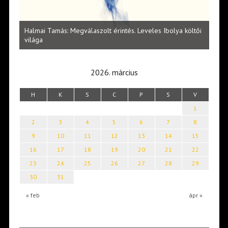
l
Halmai Tamás: Megválaszolt érintés. Leveles Ibolya költői
Laka
világa
2026. március
H
K
S
C
P
S
V
1
2
3
4
5
6
7
8
9
10
11
12
13
14
15
16
17
18
19
20
21
22
23
24
25
26
27
28
29
30
31
« feb
ápr »