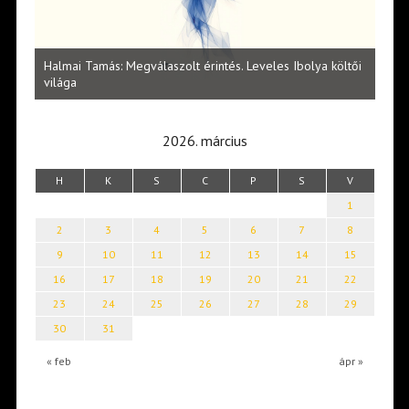
l
Halmai Tamás: Megválaszolt érintés. Leveles Ibolya költői
Laka
világa
2026. március
H
K
S
C
P
S
V
1
2
3
4
5
6
7
8
9
10
11
12
13
14
15
16
17
18
19
20
21
22
23
24
25
26
27
28
29
30
31
« feb
ápr »