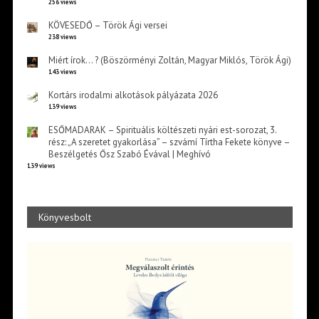
256 views
KÖVESEDŐ – Török Ági versei
238 views
Miért írok… ? (Böszörményi Zoltán, Magyar Miklós, Török Ági)
143 views
Kortárs irodalmi alkotások pályázata 2026
139 views
ESŐMADARAK – Spirituális költészeti nyári est-sorozat, 3.
rész: „A szeretet gyakorlása” – szvámí Tírtha Fekete könyve –
Beszélgetés Ősz Szabó Évával | Meghívó
139 views
Könyvesbolt