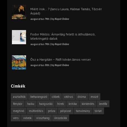
Miért írok… ? (Iancu Laura, Halmai Tamás, Tőzsér
Árpád)
augusztus 9th | by
Napút Online
Fodor Miklós: Árnyvilág felett is áthullámzó,
lélekringató dalok
augusztus 9th | by
Napút Online
Ősz a Hargitán – Pálfi István János versei
augusztus 8th | by
Napút Online
Címkék
asztalfiók
beharangozó
cikkek
cédrus
dráma
esszé
fénykör
haiku
hangszóló
hírek
kritika
körkérdés
levélfa
meghívó
műfordítás
próza
pályázat
tanulmány
tárlat
vers
videók
visszhang
önszócikk