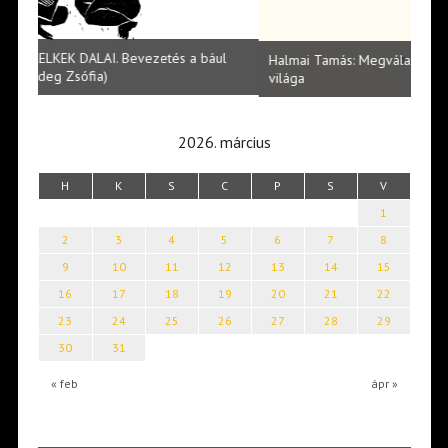
l
Halmai Tamás: Megválaszolt érintés. Leveles Ibolya költői
Laka
világa
2026. március
H
K
S
C
P
S
V
1
2
3
4
5
6
7
8
9
10
11
12
13
14
15
16
17
18
19
20
21
22
23
24
25
26
27
28
29
30
31
« feb
ápr »