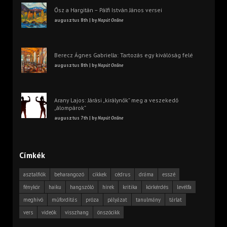
Ősz a Hargitán – Pálfi István János versei
augusztus 8th | by
Napút Online
Berecz Ágnes Gabriella: Tartozás egy kiválóság felé
augusztus 8th | by
Napút Online
Arany Lajos: Járási „királynők” meg a veszekedő
„álompárok”
augusztus 7th | by
Napút Online
Címkék
asztalfiók
beharangozó
cikkek
cédrus
dráma
esszé
fénykör
haiku
hangszóló
hírek
kritika
körkérdés
levélfa
meghívó
műfordítás
próza
pályázat
tanulmány
tárlat
vers
videók
visszhang
önszócikk