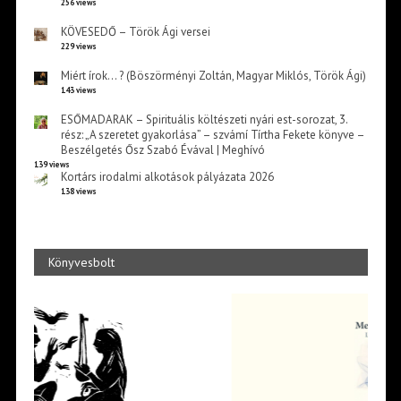
256 views
KÖVESEDŐ – Török Ági versei
229 views
Miért írok… ? (Böszörményi Zoltán, Magyar Miklós, Török Ági)
143 views
ESŐMADARAK – Spirituális költészeti nyári est-sorozat, 3.
rész: „A szeretet gyakorlása” – szvámí Tírtha Fekete könyve –
Beszélgetés Ősz Szabó Évával | Meghívó
139 views
Kortárs irodalmi alkotások pályázata 2026
138 views
Könyvesbolt