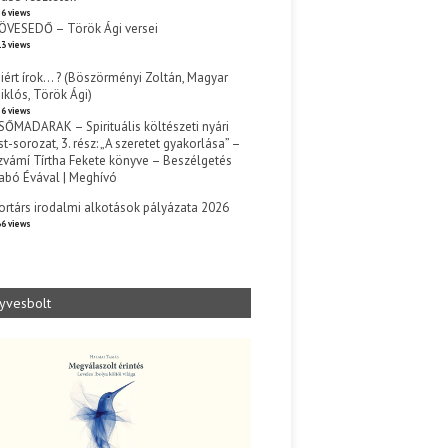
6 views
ÖVESEDŐ – Török Ági versei
3 views
iért írok… ? (Böszörményi Zoltán, Magyar
iklós, Török Ági)
6 views
SŐMADARAK – Spirituális költészeti nyári
st-sorozat, 3. rész: „A szeretet gyakorlása” –
zvámí Tírtha Fekete könyve – Beszélgetés
abó Évával | Meghívó
s
ortárs irodalmi alkotások pályázata 2026
6 views
yvesbolt