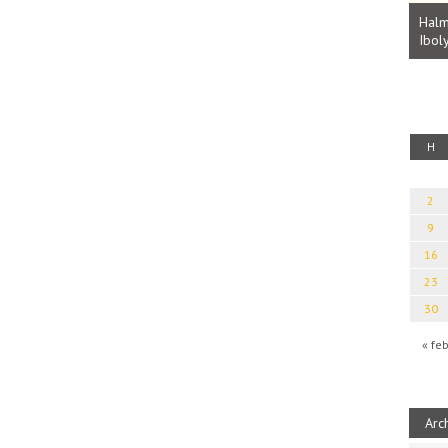
Parvathy Baul: A NAGY LELKEK DALAI.
Bevezetés a bául ösvénybe (Fordította:
Halm
Rideg Zsófia)
Iboly
uz
H
2
9
16
23
30
« fe
Arc