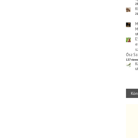
25
K
21
M
M
15
E
e
s
Ősz Sz
137 view
K
13
Kön