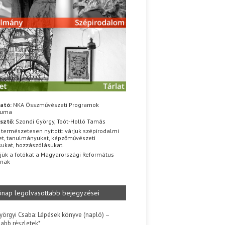
ató:
NKA Összművészeti Programok
iuma
sztő:
Szondi György, Toót-Holló Tamás
 természetesen nyitott: várjuk szépirodalmi
t, tanulmányukat, képzőművészeti
sukat, hozzászólásukat.
jük a fotókat a Magyarországi Református
znak
ónap legolvasottabb bejegyzései
yörgyi Csaba: Lépések könyve (napló) –
jabb részletek*