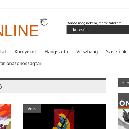
Mondd meg nékem, merre találom…
lat
Környezet
Hangszóló
Visszhang
Szerzőink
ar önazonosságtár
Kie
6
Vers