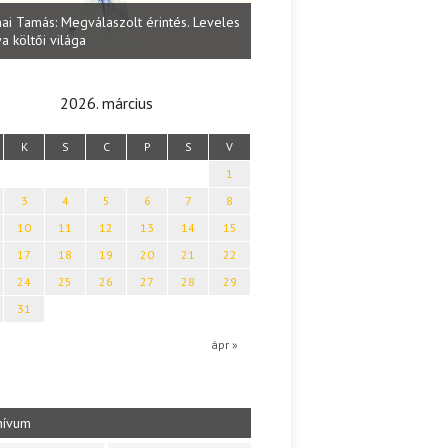
Lakatos Fleisz Katalin: Vasárna
ai Tamás: Megválaszolt érintés. Leveles
Sárszegen
a költői világa
2026. március
K
S
C
P
S
V
1
3
4
5
6
7
8
10
11
12
13
14
15
17
18
19
20
21
22
24
25
26
27
28
29
31
b
ápr »
hívum