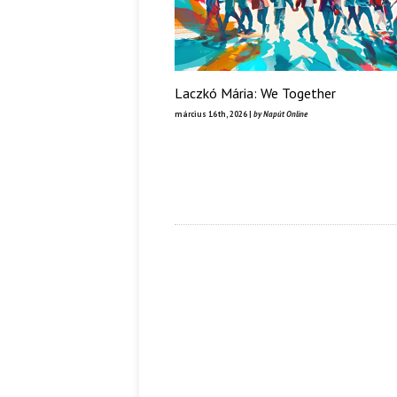
Laczkó Mária: We Together
március 16th, 2026 |
by Napút Online