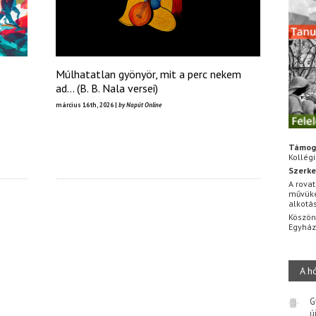
Múlhatatlan gyönyör, mit a perc nekem
ad… (B. B. Nala versei)
március 16th, 2026 |
by Napút Online
Támog
Kollég
Szerke
A rovat
művüke
alkotá
Köszön
Egyhá
A h
G
ú