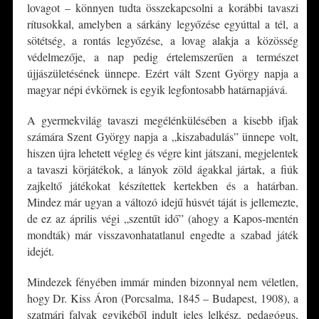
lovagot – könnyen tudta összekapcsolni a korábbi tavaszi
rítusokkal, amelyben a sárkány legyőzése egyúttal a tél, a
sötétség, a rontás legyőzése, a lovag alakja a közösség
védelmezője, a nap pedig értelemszerűen a természet
újjászületésének ünnepe. Ezért vált Szent György napja a
magyar népi évkörnek is egyik legfontosabb határnapjává.
A gyermekvilág tavaszi megélénkülésében a kisebb ifjak
számára Szent György napja a „kiszabadulás” ünnepe volt,
hiszen újra lehetett végleg és végre kint játszani, megjelentek
a tavaszi körjátékok, a lányok zöld ágakkal jártak, a fiúk
zajkeltő játékokat készítettek kertekben és a határban.
Mindez már ugyan a változó idejű húsvét táját is jellemezte,
de ez az április végi „szentűt idő” (ahogy a Kapos-mentén
mondták) már visszavonhatatlanul engedte a szabad játék
idejét.
Mindezek fényében immár minden bizonnyal nem véletlen,
hogy Dr. Kiss Áron (Porcsalma, 1845 – Budapest, 1908), a
szatmári falvak egyikéből indult jeles lelkész, pedagógus,