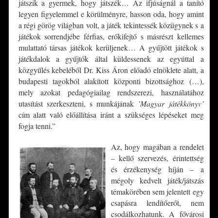
játszik a gyermek, hogy játszék… Az ifjúságnál a tanító
legyen figyelemmel e körülményre, hasson oda, hogy amint
a régi görög világban volt, a játék tekintessék közügynek s a
játékok sorrendjébe férfias, erőkifejtő s másrészt kellemes
mulattató társas játékok kerüljenek… A gyűjtött játékok s
játékdalok a gyűjtők által küldessenek az egyúttal a
közgyűlés kebeléből Dr. Kiss Áron előadó elnöklete alatt, a
budapesti tagokból alakított központi bizottsághoz (…),
mely azokat pedagógiailag rendszerezi, használatához
utasítást szerkeszteni, s munkájának
’Magyar játékkönyv’
cím alatt való előállítása iránt a szükséges lépéseket meg
fogja tenni.”
Az, hogy magában a rendelet
– kellő szervezés, érintettség
és érzékenység híján – a
mégoly kedvelt játék/játszás
témakörében sem jelentett egy
csapásra lendítőerőt, nem
csodálkozhatunk. A fővárosi