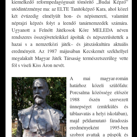
kiemelkedő reformpedagógusait tömörítő „Budai Képző”
utódintézménye ma: az ELTE Tanítóképző Kara, ahol közel
két évtizedig elmélyült hon- és népismereti, valamint
néprajzi képzés folyt a leendő tanárnemzedék számára.
Ugyanott a Felnőtt Játékosok Köre MELEDA néven
rendszeres összejöveteleikkel ápolták és népszerűsítették a
hazai s a nemzetközi játék– és játszáskultúra aktuális
eredményeit. Az 1987 májusában Kecskemét székhellyel
megalakult Magyar Játék Társaság természetszerűleg vette
föl s viseli Kiss Áron nevét.
A mai magyar-román
határhoz közeli szülőfalu:
Porcsalma közössége először
1988 őszén szervezett
ünnepséget (emlékülés és
táblaavatás a helyi iskolában),
majd példamutató fáradozás
eredményeként 1995-ben
szobrot avattak a püspök és