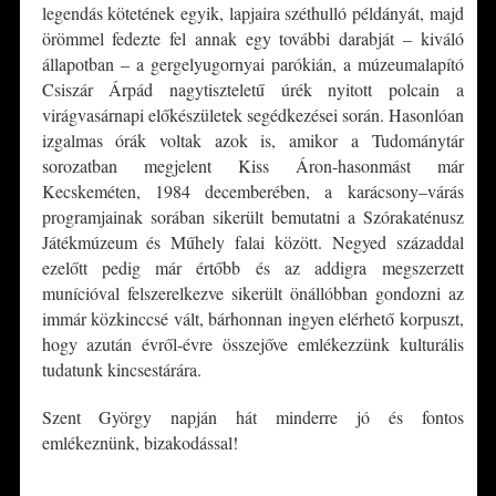
legendás kötetének egyik, lapjaira széthulló példányát, majd
örömmel fedezte fel annak egy további darabját – kiváló
állapotban – a gergelyugornyai parókián, a múzeumalapító
Csiszár Árpád nagytiszteletű úrék nyitott polcain a
virágvasárnapi előkészületek segédkezései során. Hasonlóan
izgalmas órák voltak azok is, amikor a Tudománytár
sorozatban megjelent Kiss Áron-hasonmást már
Kecskeméten, 1984 decemberében, a karácsony–várás
programjainak sorában sikerült bemutatni a Szórakaténusz
Játékmúzeum és Műhely falai között. Negyed századdal
ezelőtt pedig már értőbb és az addigra megszerzett
munícióval felszerelkezve sikerült önállóbban gondozni az
immár közkinccsé vált, bárhonnan ingyen elérhető korpuszt,
hogy azután évről-évre összejőve emlékezzünk kulturális
tudatunk kincsestárára.
Szent György napján hát minderre jó és fontos
emlékeznünk, bizakodással!
*