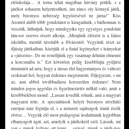
előiskolája… A torna tehát magában hitvány pótlék, s a
játékot sohasem helyettesítheti, ám nincs oly könnyű játék,
mely bizonyos nehézség legyőzésével ne járna!” Kiss
Árontól alább több gondolatot is kiragadunk, s bárhonnan is
vesszük, láthatjuk, hogy mindegyike egy egységes gondolati
láncsor szerves részét alkotja. „Menjünk először is a falusi
iskolába, mentül távolabb a fővárostól. Vegyünk részt az
ifjúság játékaiban, kísérjük el a fiatal legényeket s leányokat
a »játszóra«. De ne restelljünk egy vasárnap délután elmenni
a korcsmába is.” Ezt követően pedig kisebbfajta gyűjtési
útmutatót ad arra, hogy a társas élet hagyományos és változó
szokásait hol, hogyan érdemes megismerni, följegyezni, s mi
az, ami abból továbbadásra korszerűen érdemes! Nem
minden jogos aggódás és figyelmeztetés nélkül való, amit a
későbbiekben mond: „Lassan levedlik rólunk, ami a magyart
magyarrá tette. A specialitások helyét bizonyos nivelláló
európai máz foglalja el, s a nemzeti sajátságok iránti érzék
elvész… Vegyük elő most pedagógiai irodalmunk legjobban
elhanyagolt ágát, azt, amelyik a játékokról szól. Lássuk, mi
van s minek kellene ott lenni… szóval, írjunk a játék-ügy