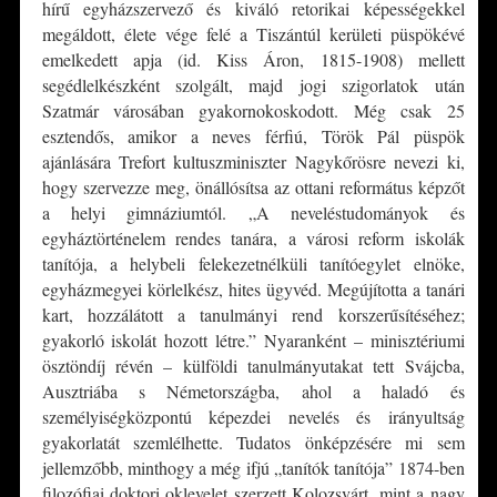
hírű egyházszervező és kiváló retorikai képességekkel
megáldott, élete vége felé a Tiszántúl kerületi püspökévé
emelkedett apja (id. Kiss Áron, 1815-1908) mellett
segédlelkészként szolgált, majd jogi szigorlatok után
Szatmár városában gyakornokoskodott. Még csak 25
esztendős, amikor a neves férfiú, Török Pál püspök
ajánlására Trefort kultuszminiszter Nagykőrösre nevezi ki,
hogy szervezze meg, önállósítsa az ottani református képzőt
a helyi gimnáziumtól. „A neveléstudományok és
egyháztörténelem rendes tanára, a városi reform iskolák
tanítója, a helybeli felekezetnélküli tanítóegylet elnöke,
egyházmegyei körlelkész, hites ügyvéd. Megújította a tanári
kart, hozzálátott a tanulmányi rend korszerűsítéséhez;
gyakorló iskolát hozott létre.” Nyaranként – minisztériumi
ösztöndíj révén – külföldi tanulmányutakat tett Svájcba,
Ausztriába s Németországba, ahol a haladó és
személyiségközpontú képezdei nevelés és irányultság
gyakorlatát szemlélhette. Tudatos önképzésére mi sem
jellemzőbb, minthogy a még ifjú „tanítók tanítója” 1874-ben
filozófiai doktori oklevelet szerzett Kolozsvárt, mint a nagy