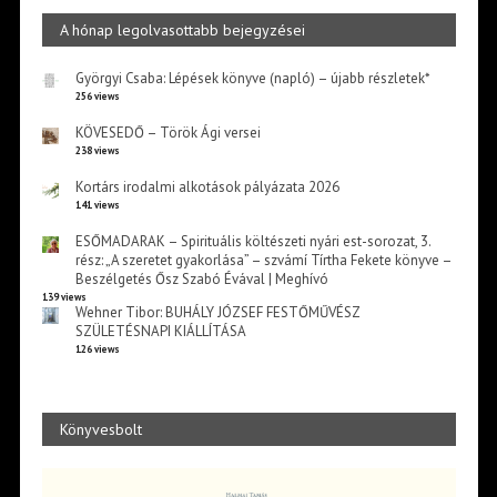
A hónap legolvasottabb bejegyzései
Györgyi Csaba: Lépések könyve (napló) – újabb részletek*
256 views
KÖVESEDŐ – Török Ági versei
238 views
Kortárs irodalmi alkotások pályázata 2026
141 views
ESŐMADARAK – Spirituális költészeti nyári est-sorozat, 3.
rész: „A szeretet gyakorlása” – szvámí Tírtha Fekete könyve –
Beszélgetés Ősz Szabó Évával | Meghívó
139 views
Wehner Tibor: BUHÁLY JÓZSEF FESTŐMŰVÉSZ
SZÜLETÉSNAPI KIÁLLÍTÁSA
126 views
Könyvesbolt