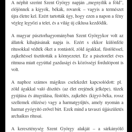
A néphit szerint Szent György napján „megnyílik a föld”,
előjönnek a kígyók, békák, rovarok – vagyis a természet
újra életre kel. Ezért tartották úgy, hogy ezen a napon a fény
végleg legyőzi a telet, és a világ új ciklusa kezdődik.
A magyar pásztorhagyományban Szent Györgykor volt az
állatok kihajtásának napja is. Ezért s ekkor különféle
rítusokkal védték őket a rontástól, zöld ágakkal, füstöléssel,
zajkeltéssel tisztították a környezetet. Ez a pásztorélet éves
ritmusa miatt egyúttal gazdasági és közösségi fordulópont is
volt.
A naphoz számos mágikus cselekedet kapcsolódott: pl.
zöld ágakkal való díszítés (az élet erejének jelképe), tüzek
gyújtása és átugrálása, füstölés, zajkeltés (kígyó-béka, rossz
szellemek elűzése) vagy a harmatgyűjtés, amely nyomán a
harmat gyógyító erővel bírt. Ezek mind a tavaszi újjászületés
archaikus rítusai.
A kereszténység Szent György alakját – a sárkányölő