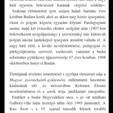
hírű egyetem bölcsészeti karának »legelső szülötte«.
Szakmai előmenetele igen szépen halad: harminc éves
korában Budára kerül, ahol az akkor még közös igazgatású,
elemi és polgári képzést egyaránt folytató Paedagogium
tanára, majd két évtizedes oktatói szolgálat után (1907-ben
bekövetkezett nyugdíjazásáig) a szervezetileg már különvált
polgári iskolai tanítóképző igazgatói teendőit vállalta el. A
nagy hírű előd, a kiváló neveléstörténész, pedagógiai és
játékgyűjtemény szervező, szerkesztő, valamint a budai
református gyülekezet újjászervezője 67 éves korában, 1908
októberében hunyt el Budán.
Életútjának részletes ismertetését s egyfajta elemzését adja a
Magyar gyermekjáték-gyűjtemény
millenniumi hasonmás
kiadásának elő- és utószavában Kelemen Elemér
neveléstörténész és e sorok írója, játékkutató etnográfus.
Emlékét a budai Hegyvidéken utca, s az ott található
Gálbory-villa falán tisztelgő tábla őrzi 1995 júniusától. A
Kiss Áron s a 19. század második felének további