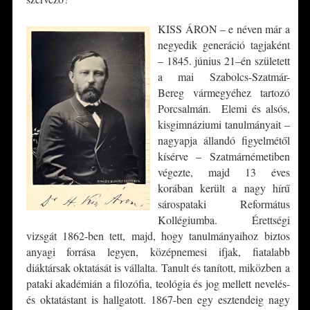
KISS ÁRON – e néven már a
negyedik generáció tagjaként
– 1845. június 21–én született
a mai Szabolcs-Szatmár-
Bereg vármegyéhez tartozó
Porcsalmán. Elemi és alsós,
kisgimnáziumi tanulmányait –
nagyapja állandó figyelmétől
kísérve – Szatmárnémetiben
végezte, majd 13 éves
korában került a nagy hírű
sárospataki Református
Kollégiumba. Érettségi
vizsgát 1862-ben tett, majd, hogy tanulmányaihoz biztos
anyagi forrása legyen, középnemesi ifjak, fiatalabb
diáktársak oktatását is vállalta. Tanult és tanított, miközben a
pataki akadémián a filozófia, teológia és jog mellett nevelés-
és oktatástant is hallgatott. 1867-ben egy esztendeig nagy