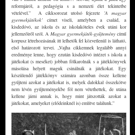
reformjáról, a pedagógia s a nemzeti élet tekintetbe
vételével.” A cikksorozat utolsó fejezete
’A magyar
gyermekjátékok’
címet viseli, amelyben a család, a
kisdedóvó, az iskola és az iskolaköteles évek utáni kor
jellemzőiről szól. A
Magyar gyermekjáték-gyűjtemény
című
korpusz létrehozásának itt lelhetők fel közvetlenül is látható,
első határozott tervei. „Vajha cikkemnek legalább annyi
eredménye lenne, hogy ezután kisdedóvó intézet s iskola a
játékokat (s meséket) jobban fölkarolnák s a játékkönyvek
másolása helyett maguk csinálnák a játékokat. Egy
készülendő játékkönyv számára azonban össze kellene
gyűjteni azokat a játékokat is, melyek dalokkal összekötve
nem lévén gyűjteményekbe föl nem vétethettek, de utána
kellene járni annak is, hogy mint játszották azokat a
játékokat, amelyeket (elődeinknél is) említve találunk.”