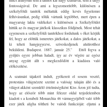
nincs arányban sem a tanítói kar nagy számával, sem a tárgy
fontosságával. De ami a legszomorítóbb, különösen a
székelyföldi tanítók méltatták eddig kevés figyelemre
felhívásunkat, pedig tőlük vártunk legtöbbet, mert épen a
magyarság lakta vidékeket s különösen a Székelyföldet
hittük az ős magyar játékok klasszikus földjének. Most tehát
egyenesen a székelyföldi tanítókhoz fordulunk s őket kérjük
fel, hogy az előttük ismeretes játékokat, a dalos játékokat, a
ki teheti hangjegyezve, szíveskedjenek alulírotthoz
beküldeni. Budapest. 1887. január 25.” Ettől fogva a
gyűjtés egyre jobban haladt, így az év végére az egész
anyag együtt állt s megkezdődött a kiadásra való
előkészítése.
A szatmári tájakról indult, gyökereit el sosem vesztő,
protestáns világnézete szerint a valóság talaján álló és a
világot akként szemlélő értelmiségiként Kiss Áron jól tudta,
hogy az először több mint félezer oldal terjedelemben
kiadott s a korabeli Monarchia 46 vármegyéjéből való több
ezer játék aligha töltheti be valódi funkcióját: eljutni a