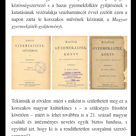
közösségszervező s a hazai gyermekfolklór gyűjtésének s
kutatásának vezéralakja százharmincöt évvel ezelőtt ezen a
napon zárta le korszakos művének kéziratát, a
Magyar
gyermekjáték-gyűjtemény
t.
Tekintsük át röviden: miért s miként is születhetett meg ez a
korszakos magyar kultúrkincs s – a szükséges frissítést
követően – miért is lehet továbbra is a 21. század magyar
családi és intézményes nevelés egyik biztos fundusa, s
egyúttal azt, hogy ki is a rendíthetetlen szorgalmú szerző-
szervező?