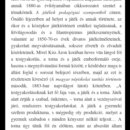
annak 1880-as évfolyamában cikksorozatot szentel a
témakörnek
A játékok pedagógiai szempontból
címen.
Önálló fejezetben ad helyet a játék és annak története, az
ókor és a középkor játéktörténeti emlékei taglalásának, a
felvilágosodás és a filantropizmus játékeszményének,
valamint az 1850-70-es évek divatos játékelméleteinek,
gyakorlati megvalósításainak, sokszor elvetélt és elvadult
kísérleteinek. Mivel Kiss Áron korában heves vita lángol föl
a testgyakorlás, a torna és a játék emberformáló ereje,
haszna s megnyilvánulási formái között, e kérdéshez maga is
állást foglal e sorozat befejező részében, majd az ezt is
részletesen kiveséző (
A magyar népiskolai tanítás története
második, 1883-ban napvilágot látott) kötetében. „A
testgyakorlásoknak két fő faja van, a játék és a torna. Játék
alatt értjük a szabad, önkéntes, – torna alatt a vezényszóval
járó, rendszeres testgyakorlatokat. A játék a gyermeki
szellem produktuma, s mégpedig oly produkció, melyet a
gyermek szabadon s minden kényszer nélkül teljesít… A
torna úgy tűnik föl én előttem, mint az abszolút állam