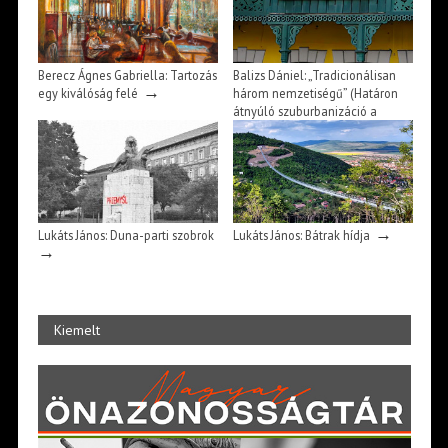
Berecz Ágnes Gabriella: Tartozás
Balizs Dániel: „Tradicionálisan
→
egy kiválóság felé
három nemzetiségű” (Határon
átnyúló szuburbanizáció a
magyar-román határ mentén)
→
→
Lukáts János: Duna-parti szobrok
Lukáts János: Bátrak hídja
→
Kiemelt