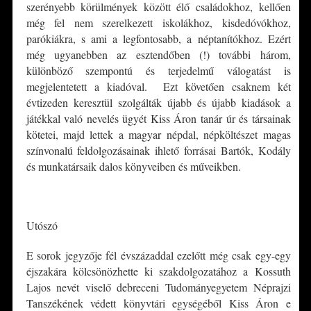
szerényebb körülmények között élő családokhoz, kellően
még fel nem szerelkezett iskolákhoz, kisdedóvókhoz,
parókiákra, s ami a legfontosabb, a néptanítókhoz. Ezért
még ugyanebben az esztendőben (!) további három,
különböző szempontú és terjedelmű válogatást is
megjelentetett a kiadóval. Ezt követően csaknem két
évtizeden keresztül szolgálták újabb és újabb kiadások a
játékkal való nevelés ügyét Kiss Áron tanár úr és társainak
kötetei, majd lettek a magyar népdal, népköltészet magas
színvonalú feldolgozásainak ihlető forrásai Bartók, Kodály
és munkatársaik dalos könyveiben és műveikben.
*
Utószó
E sorok jegyzője fél évszázaddal ezelőtt még csak egy-egy
éjszakára kölcsönözhette ki szakdolgozatához a Kossuth
Lajos nevét viselő debreceni Tudományegyetem Néprajzi
Tanszékének védett könyvtári egységéből Kiss Áron e