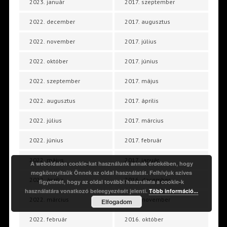
2023. január
2017. szeptember
2022. december
2017. augusztus
2022. november
2017. július
2022. október
2017. június
2022. szeptember
2017. május
2022. augusztus
2017. április
2022. július
2017. március
2022. június
2017. február
2022. május
2017. január
A weboldalon cookie-kat használunk annak érdekében, hogy
megkönnyítsük Önnek az oldal használatát. Felhívjuk szíves
2022. április
2016. december
figyelmét, hogy az oldal további használata a cookie-k
használatára vonatkozó beleegyezését jelenti.
Több információ...
2022. március
2016. november
Elfogadom
2022. február
2016. október