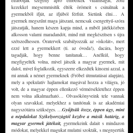
elrabolják szegény apró emberkék vidámságát, zord
kezekkel megsemmisítik éltök örömeit s csinálnak a
gyermekből ifjút, az ifjúból férfiút. Sietünk élni… A
gyermek megszűnt maga játszani, nemcsak csengettyű-szóra
játszatják, hanem készen kapja mind, a miből játékközben
alkosson valami maradandót, mind mit megkészítsen s újra
szétszedhessen. Óratervek szabályozzák az »iskolát«, mert
ezzé lett a gyermekkert (ti. az óvoda!), dacára, hogy
tagadják, hogy benne tanítanak… Anélkül, hogy
megfigyelték volna, mivel játszik a magyar gyermek, mit
dalol, mivel foglalkozik, egyszerre elkezdték kínozni azzal, a
mi annak a német gyermeknek (Fröbel útmutatásai alapján),
mely a spekulatív hajlamokat magával hozza a világra, jó
volt, de a magyar éppen ellenkező vérmérsékletéhez éppen
nem volna alkalmazható… Olvasókönyveink tele vannak
olyan szavakkal, melyekhez a tanítónak is az akadémiai
nagyszótárra szükséges. …
Gyűjtsük össze, éppen úgy, mint
a népdalokat Székelyországtól kezdve a másik határig, a
magyar gyermek játékait,
gyermekeink dalait s mindazon
módokat, melyekkel magukat mulatni szokták, s megnyertük