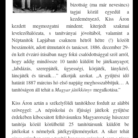
bizottság (ma már nevesincs)
tagjai közül egyedül a
kezdeményező, Kiss Áron
kezdett megmozgatni mindent; kiterjedt szakmai
levelezőhálózata, s tanítványai jóvoltából, valamint a
Néptanítók Lapjában csaknem hétről hétre (!) közölt
beszámolót, adott útmutatót és tanácsot. 1886. december 29-
én kelt évzáró írásában nagy fokú csalódottsággal szól arról,
hogy addig mindössze 10 tanító küldött be játékanyagot;
„labdázás, szerepjáték, ügyességi, körjáték, lánykérő,
láncjáték és társaik…” alkotják azokat. „A gyűjtési idő
határát 1887 március hó első napjáig meghosszabbítjuk… A
tanítóságon áll tehát a
Magyar játékkönyv
megalkotása.”
Kiss Áron aztán a székelyföldi tanítókhoz fordult az alábbi
szöveggel: „A népiskolai és ifjúsági játékok gyűjtése
érdekében kibocsátott felhívásunkra Magyarország húszezer
tanítója közül körülbelül 25 tanítótársunk küldött be
játékokat s némelyek játékgyűjteményeket. A siker tehát