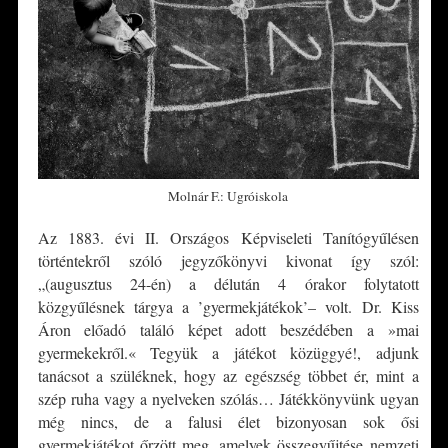
Molnár F.: Ugróiskola
Az 1883. évi II. Országos Képviseleti Tanítógyűlésen
történtekről szóló jegyzőkönyvi kivonat így szól:
„(augusztus 24-én) a délután 4 órakor folytatott
közgyűlésnek tárgya a ’gyermekjátékok’– volt. Dr. Kiss
Áron előadó találó képet adott beszédében a »mai
gyermekekről.« Tegyük a játékot közüggyé!, adjunk
tanácsot a szüléknek, hogy az egészség többet ér, mint a
szép ruha vagy a nyelveken szólás… Játékkönyvünk ugyan
még nincs, de a falusi élet bizonyosan sok ősi
gyermekjátékot őrzött meg, amelyek összegyűjtése nemzeti