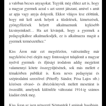
a valóban becses anyagokat. Tegyük még ehhez azt is, hogy
a magyar gyermek azzal s azt szeret játszani, amivel s amit
az apja vagy anyja dolgozik. Ekkor világos lesz előttünk,
hogy mit kell azok helyett a tűzdelések, kimetszések,
gyöngyfűzések helyett alkalmaznunk legkisebb
kicsinyeinknél… Ha azt kívánjuk, hogy a gyermek a
pedagogikához alkalmazkodjék, ez is alkalmazza magát a
gyermek természetéhez.”
Kiss Áron már ezt megelőzően, valószínűleg már
nagykőrösi évei elején nagy fontosságot tulajdonít a magyar
nyelvű gyermek- és ifjúsági irodalom addig megjelent
valamennyi kötete összegyűjtésének, sok más mellett e
témakörben publikál is. Kora neves pedagógiai és
szépirodalmi szerzőivel (Péterffy Sándor, Pósa Lajos stb.)
közösen olvasó- és ábécéskönyvek mellett mesetárat is
összeállít, amelynek különféle változatai 1914-ig számos
kiadást értek meg.
Kiss Áron az igen népszerű Néptanítók Lapjának hasábjain,