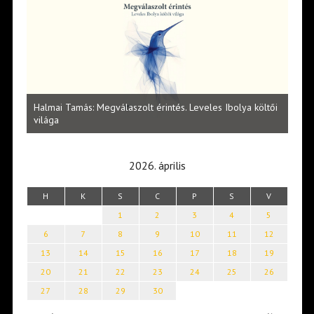
l
Halmai Tamás: Megválaszolt érintés. Leveles Ibolya költői
Laka
világa
2026. április
H
K
S
C
P
S
V
1
2
3
4
5
6
7
8
9
10
11
12
13
14
15
16
17
18
19
20
21
22
23
24
25
26
27
28
29
30