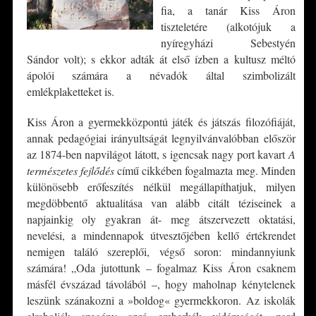
fia, a tanár Kiss Áron
tiszteletére (alkotójuk a
nyíregyházi Sebestyén
Sándor volt); s ekkor adták át első ízben a kultusz méltó
ápolói számára a névadók által szimbolizált
emlékplaketteket is.
Kiss Áron a gyermekközpontú játék és játszás filozófiáját,
annak pedagógiai irányultságát legnyilvánvalóbban először
az 1874-ben napvilágot látott, s igencsak nagy port kavart
A
természetes fejlődés
című cikkében fogalmazta meg. Minden
különösebb erőfeszítés nélkül megállapíthatjuk, milyen
megdöbbentő aktualitása van alább citált téziseinek a
napjainkig oly gyakran át- meg átszervezett oktatási,
nevelési, a mindennapok útvesztőjében kellő értékrendet
nemigen találó szereplői, végső soron: mindannyiunk
számára! „Oda jutottunk – fogalmaz Kiss Áron csaknem
másfél évszázad távolából –, hogy maholnap kénytelenek
leszünk szánakozni a »boldog« gyermekkoron. Az iskolák