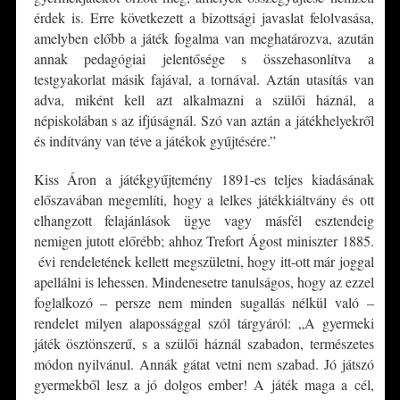
érdek is. Erre következett a bizottsági javaslat felolvasása,
amelyben előbb a játék fogalma van meghatározva, azután
annak pedagógiai jelentősége s összehasonlítva a
testgyakorlat másik fajával, a tornával. Aztán utasítás van
adva, miként kell azt alkalmazni a szülői háznál, a
népiskolában s az ifjúságnál. Szó van aztán a játékhelyekről
és indítvány van téve a játékok gyűjtésére.”
Kiss Áron a játékgyűjtemény 1891-es teljes kiadásának
előszavában megemlíti, hogy a lelkes játékkiáltvány és ott
elhangzott felajánlások ügye vagy másfél esztendeig
nemigen jutott előrébb; ahhoz Trefort Ágost miniszter 1885.
évi rendeletének kellett megszületni, hogy itt-ott már joggal
apellálni is lehessen. Mindenesetre tanulságos, hogy az ezzel
foglalkozó – persze nem minden sugallás nélkül való –
rendelet milyen alapossággal szól tárgyáról: „A gyermeki
játék ösztönszerű, s a szülői háznál szabadon, természetes
módon nyilvánul. Annák gátat vetni nem szabad. Jó játszó
gyermekből lesz a jó dolgos ember! A játék maga a cél,