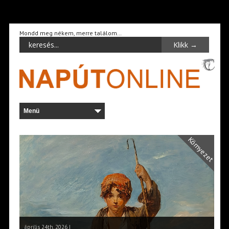
Mondd meg nékem, merre találom…
Környezet
április 24th, 2026 |