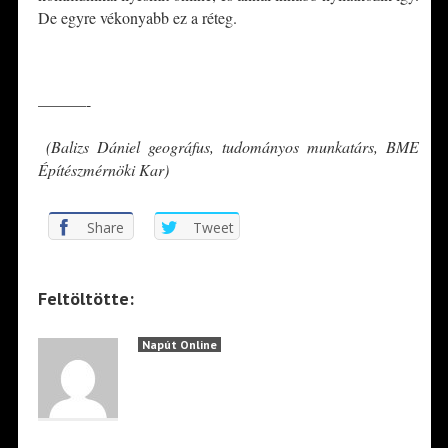
De egyre vékonyabb ez a réteg.
*
———-
(Balizs Dániel geográfus, tudományos munkatárs, BME
Építészmérnöki Kar)
Share
Tweet
Feltöltötte:
Napút Online