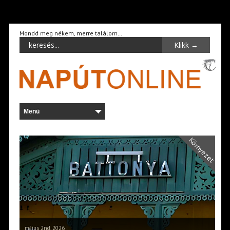
Mondd meg nékem, merre találom…
Környezet
május 2nd, 2026 |