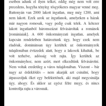
esetben adunk el ilyen telket, eddig még nem volt erre
precedens, hogyha tényleg tősgyökeres magyar venné meg.
Battonyán van 2000 lakott ingatlan, meg még 1200, ami
nem lakott. Ezek azok az ingatlanok, amelyeken a házak
már nagyon romosak, vagy pedig csak telek. A kétezer
lakott ingatlanból háromszázat felvásároltak a románok
[romániaiak]. A 600 önkormányzati ingatlan, amelyek
kapcsán rendeletben határoztunk úgy, hogy ezek nem
eladóak, dominánsan úgy kerültek az önkormányzók
tulajdonában évtizedek alatt, hogy a lakosok kihaltak, be
volt terhelve, adósság volt rajta. Így kerültek az
önkormányhoz, nem azért, mert elkezdtünk felvásárolni.
Nem voltak eredetileg a város tulajdonában. Viszont – bár
nagy az érdeklődés – nem akarják azt csinálni, hogy
átpasszoljuk őket egy befektetőnek, aki majd megcsinálja
úgy, ahogy. És akkor az egész félre megy, és nincs
kontrollja rajta a városnak.
*