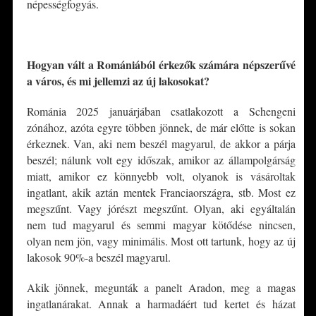
népességfogyás.
*
Hogyan vált a Romániából érkezők számára népszerűvé
a város, és mi jellemzi az új lakosokat?
Románia 2025 januárjában csatlakozott a Schengeni
zónához, azóta egyre többen jönnek, de már előtte is sokan
érkeznek. Van, aki nem beszél magyarul, de akkor a párja
beszél; nálunk volt egy időszak, amikor az állampolgárság
miatt, amikor ez könnyebb volt, olyanok is vásároltak
ingatlant, akik aztán mentek Franciaországra, stb. Most ez
megszűnt. Vagy jórészt megszűnt. Olyan, aki egyáltalán
nem tud magyarul és semmi magyar kötődése nincsen,
olyan nem jön, vagy minimális. Most ott tartunk, hogy az új
lakosok 90%-a beszél magyarul.
Akik jönnek, megunták a panelt Aradon, meg a magas
ingatlanárakat. Annak a harmadáért tud kertet és házat