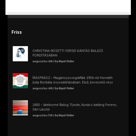
Friss
CHRISTINA ROSETTI VERSEI KÁNTÁS BALÁZS
FORDÍTÁSÁBAN
augusztus 6th | by
Napút Online
ÍRÁSFRÁSZ – Magánszociográfiák 1956-ról Horváth
Júlia Borbála összeállításában. Első, bevezető rész
augusztus 6th | by
Napút Online
2650 – Jámborné Balog Tünde, Kovács katáng Ferenc,
Sári László
augusztus 5th | by
Napút Online