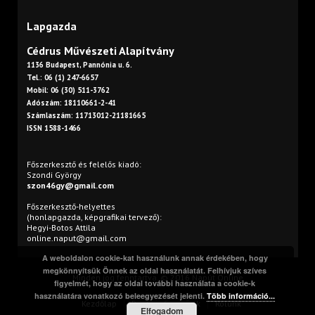
Lapgazda
Cédrus Művészeti Alapítvány
1136 Budapest, Pannónia u. 6.
Tel.: 06 (1) 247-6657
Mobil: 06 (30) 511-3762
Adószám: 18110661-2-41
Számlaszám: 11713012-21181665
ISSN 1588-1466
Főszerkesztő és felelős kiadó:
Szondi György
szon46gy@gmail.com
Főszerkesztő-helyettes
(honlapgazda, képgrafikai tervező):
Hegyi-Botos Attila
online.naput@gmail.com
A weboldalon cookie-kat használunk annak érdekében, hogy
megkönnyítsük Önnek az oldal használatát. Felhívjuk szíves
Minden jog fenntartva. © 2016 Napút Online
figyelmét, hogy az oldal további használata a cookie-k
használatára vonatkozó beleegyezését jelenti.
Több információ...
Kezdőlap
Print
Szerzőink
Rólunk
Elfogadom