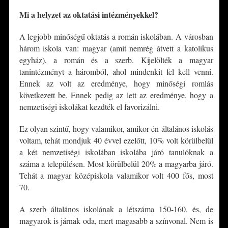
Mi a helyzet az oktatási intézményekkel?
A legjobb minőségű oktatás a román iskolában. A városban
három iskola van: magyar (amit nemrég átvett a katolikus
egyház), a román és a szerb. Kijelölték a magyar
tanintézményt a háromból, ahol mindenkit fel kell venni.
Ennek az volt az eredménye, hogy minőségi romlás
következett be. Ennek pedig az lett az eredménye, hogy a
nemzetiségi iskolákat kezdték el favorizálni.
Ez olyan szintű, hogy valamikor, amikor én általános iskolás
voltam, tehát mondjuk 40 évvel ezelőtt, 10% volt körülbelül
a két nemzetiségi iskolában iskolába járó tanulóknak a
száma a településen. Most körülbelül 20% a magyarba járó.
Tehát a magyar középiskola valamikor volt 400 fős, most
70.
A szerb általános iskolának a létszáma 150-160. és, de
magyarok is járnak oda, mert magasabb a színvonal. Nem is