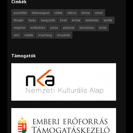
Címkék
asztalfiók
beharangozó
cikkek
cédrus
dráma
esszé
fénykör
haiku
hangszóló
hírek
kritika
körkérdés
levélfa
meghívó
műfordítás
próza
pályázat
tanulmány
tárlat
vers
videók
visszhang
önszócikk
Támogatók