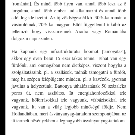
[romániai]. És minél több ilyen van, annál több lesz az ő
forgalma, annál több ember tud alkalmazni és annál több
adót fog ide fizetni. Az új zöldségesnél kb. 30%-ka román a
vásárolóinak, 70%-ka magyar. Ettől függetlenül inkább az
jellemző, hogy visszamennek Aradra vagy Romániába
dolgozni napi szinten.
Ha kapnánk egy infrastrukturális boomot [támogatást],
akkor egy éven belül 15 ezer lakos lenne. Tehát van egy
fürdőnk, ami önmagában nem életképes, viszont hogyha a
szolgáltatásaink, pl. a szállások, tudnák támogatni a fürdőt,
meg ha szépen felépülgetne minden, pl. a kávézók, gyorsan
javulna a helyzetünk. Battonya úthálózatának 50 százaléka
poros út, nem aszfaltos. Itt energiahordozókkal tele
vagyunk, hőforrásokkal tele vagyunk, vízbázisokkal tele
vagyunk. Itt van a világ legjobb minőségű földje. Nem
Hollandiában, mert ásványanyag-tartalom szempontjában az
itt termelt növényekben a legnagyobb ásványanyag-tartalom.
*