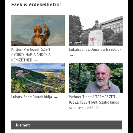
Ezek is érdekelhetik!
Kriston-Vízi József: SZENT
Lukáts János: Duna-parti szobrok
→
GYÖRGY-NAPI AJÁNDÉK A
→
NEMZETNEK
→
Lukáts János: Bátrak hídja
Wehner Tibor: A TERMÉSZET
IGÉZETÉBEN (Anti Szabó János
szobrász-, festő- és
→
grafikusművész mű-világa)
Kiemelt