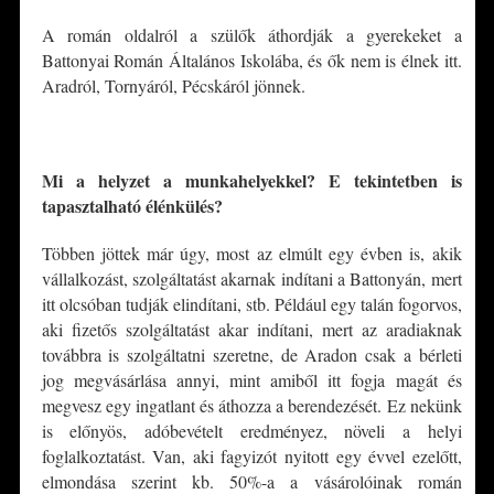
A román oldalról a szülők áthordják a gyerekeket a
Battonyai Román Általános Iskolába, és ők nem is élnek itt.
Aradról, Tornyáról, Pécskáról jönnek.
*
Mi a helyzet a munkahelyekkel? E tekintetben is
tapasztalható élénkülés?
Többen jöttek már úgy, most az elmúlt egy évben is, akik
vállalkozást, szolgáltatást akarnak indítani a Battonyán, mert
itt olcsóban tudják elindítani, stb. Például egy talán fogorvos,
aki fizetős szolgáltatást akar indítani, mert az aradiaknak
továbbra is szolgáltatni szeretne, de Aradon csak a bérleti
jog megvásárlása annyi, mint amiből itt fogja magát és
megvesz egy ingatlant és áthozza a berendezését. Ez nekünk
is előnyös, adóbevételt eredményez, növeli a helyi
foglalkoztatást. Van, aki fagyizót nyitott egy évvel ezelőtt,
elmondása szerint kb. 50%-a a vásárolóinak román