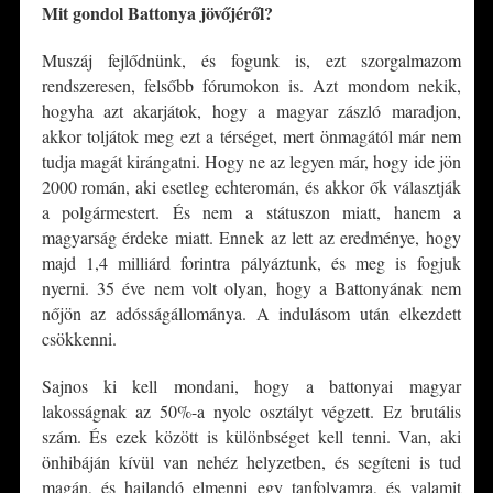
Mit gondol Battonya jövőjéről?
Muszáj fejlődnünk, és fogunk is, ezt szorgalmazom
rendszeresen, felsőbb fórumokon is. Azt mondom nekik,
hogyha azt akarjátok, hogy a magyar zászló maradjon,
akkor toljátok meg ezt a térséget, mert önmagától már nem
tudja magát kirángatni. Hogy ne az legyen már, hogy ide jön
2000 román, aki esetleg echteromán, és akkor ők választják
a polgármestert. És nem a státuszon miatt, hanem a
magyarság érdeke miatt. Ennek az lett az eredménye, hogy
majd 1,4 milliárd forintra pályáztunk, és meg is fogjuk
nyerni. 35 éve nem volt olyan, hogy a Battonyának nem
nőjön az adósságállománya. A indulásom után elkezdett
csökkenni.
Sajnos ki kell mondani, hogy a battonyai magyar
lakosságnak az 50%-a nyolc osztályt végzett. Ez brutális
szám. És ezek között is különbséget kell tenni. Van, aki
önhibáján kívül van nehéz helyzetben, és segíteni is tud
magán, és hajlandó elmenni egy tanfolyamra, és valamit