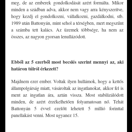
meg, de az emberek gondolkodását azért formálta. Mikor
minden a szádban adva, akkor nem vagy arra kényszerítve,
hogy kezdj el gondolkozni, vállalkozni, gazdálkodni, stb.
1989 után Battonyán, mint sehol a térségben, mert megszűnt
a számba tett kalács. Az üzemek többsége, ha nem az
összes, az nagyon gyorsan lenullázódott.
*
Ebből az 5 ezerből most becslés szerint mennyi az, aki
határon túlról érkezett?
Majdnem ezer ember. Voltak ilyen hullámok, hogy a kettős
állampolgárság miatt, vásároltak az ingatlanokat, akkor fel is
ment az ingatlan ára, aztán vissza. Most stabilizálódott
minden, de azért érzékelhetően folyamatosan nő. Tehát
Battonyán 5 évvel ezelőtt lehetett 5 millió forinttal
panellakást venni. Most ugyanez 15.
*