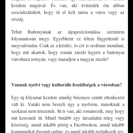
kezdeni magával. És van, aki évtizedek óta abban
szocializálódott, hogy őt el kell tartsa a város vagy az
ország.
Tehát Battonyának az újrapozícionálása szerintem
folyamatosan megy. Egyébként ez tőlem függetlenül is
megvalósulna. Csak az a kérdés, és ezt is szoktam mondani,
hogy mit akartok, hogy román zászló legyen a battonyai
városháza tornyán, vagy maradjon a magyar zászló?
*
Vannak nyelvi vagy kulturális feszültségek a városban?
Egy új folyamat kezdete mindig bizonyos szintű ellenkezést
vált ki. Valaki nem beszéli úgy a nyelvem, másoknak a
szokásai nem tetszenek. Itt is van, aki románozik, meg hogy
mit keresnek itt. Minél butább egy társadalmi réteg vagy
közösség, annál inkább pörög a Facebookon, annál inkább
kommunikál ilyesmit online, és annál inkább nyilatkozik így.