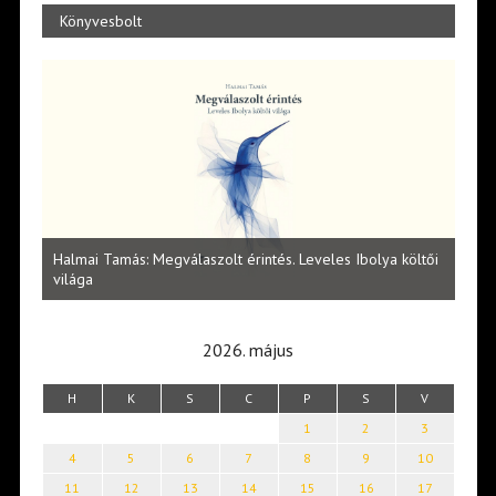
Könyvesbolt
l
Halmai Tamás: Megválaszolt érintés. Leveles Ibolya költői
Laka
világa
2026. május
H
K
S
C
P
S
V
1
2
3
4
5
6
7
8
9
10
11
12
13
14
15
16
17