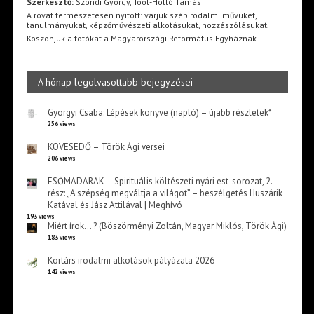
Szerkesztő:
Szondi György, Toót-Holló Tamás
A rovat természetesen nyitott: várjuk szépirodalmi művüket,
tanulmányukat, képzőművészeti alkotásukat, hozzászólásukat.
Köszönjük a fotókat a Magyarországi Református Egyháznak
A hónap legolvasottabb bejegyzései
Györgyi Csaba: Lépések könyve (napló) – újabb részletek*
256 views
KÖVESEDŐ – Török Ági versei
206 views
ESŐMADARAK – Spirituális költészeti nyári est-sorozat, 2.
rész: „A szépség megváltja a világot” – beszélgetés Huszárik
Katával és Jász Attilával | Meghívó
193 views
Miért írok… ? (Böszörményi Zoltán, Magyar Miklós, Török Ági)
183 views
Kortárs irodalmi alkotások pályázata 2026
142 views