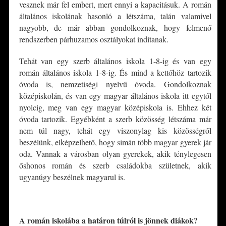
vesznek már fel embert, mert ennyi a kapacitásuk. A román
általános iskolának hasonló a létszáma, talán valamivel
nagyobb, de már abban gondolkoznak, hogy felmenő
rendszerben párhuzamos osztályokat indítanak.
Tehát van egy szerb általános iskola 1-8-ig és van egy
román általános iskola 1-8-ig. És mind a kettőhöz tartozik
óvoda is, nemzetiségi nyelvű óvoda. Gondolkoznak
középiskolán, és van egy magyar általános iskola itt egytől
nyolcig, meg van egy magyar középiskola is. Ehhez két
óvoda tartozik. Egyébként a szerb közösség létszáma már
nem túl nagy, tehát egy viszonylag kis közösségről
beszélünk, elképzelhető, hogy simán több magyar gyerek jár
oda. Vannak a városban olyan gyerekek, akik ténylegesen
őshonos román és szerb családokba születnek, akik
ugyanúgy beszélnek magyarul is.
*
A román iskolába a határon túlról is jönnek diákok?