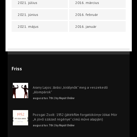
2021. július
2016. március
2021. június
2016. február
2021. május
2016. január
Friss
Arany Lajos: Járási „királynők” meg a veszekedő
„álompárok”
augusztus 7th | by
Napút Online
Pozsgai Zsolt: 1952 (játékfilm forgatókönyv Jókai Mór
„A jövő század regénye” című műve alapján)
augusztus 7th | by
Napút Online