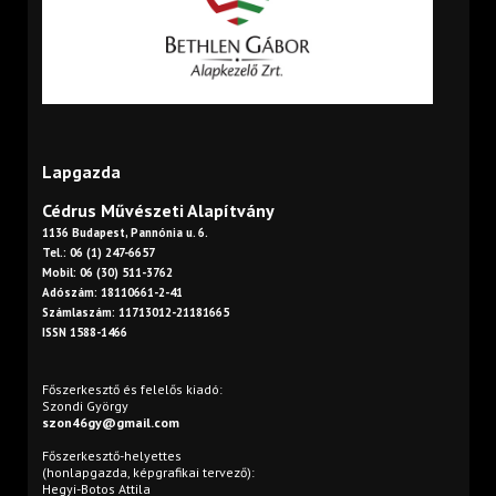
Lapgazda
Cédrus Művészeti Alapítvány
1136 Budapest, Pannónia u. 6.
Tel.: 06 (1) 247-6657
Mobil: 06 (30) 511-3762
Adószám: 18110661-2-41
Számlaszám: 11713012-21181665
ISSN 1588-1466
Főszerkesztő és felelős kiadó:
Szondi György
szon46gy@gmail.com
Főszerkesztő-helyettes
(honlapgazda, képgrafikai tervező):
Hegyi-Botos Attila