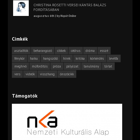
CHRISTINA ROSETTI VERSEI KÁNTÁS BALÁZS
FORDÍTÁSÁBAN
augusztus 6th | by
Napút Online
Címkék
asztalfiók
beharangozó
cikkek
cédrus
dráma
esszé
fénykör
haiku
hangszóló
hírek
kritika
körkérdés
levélfa
meghívó
műfordítás
próza
pályázat
tanulmány
tárlat
vers
videók
visszhang
önszócikk
Támogatók