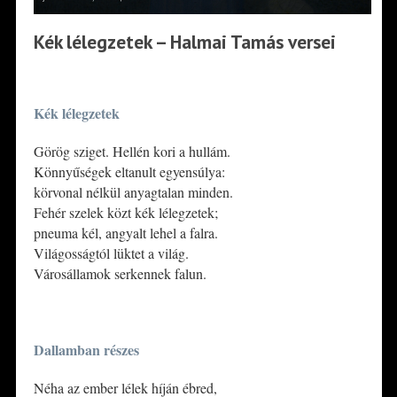
Kék lélegzetek – Halmai Tamás versei
*
Kék lélegzetek
Görög sziget. Hellén kori a hullám.
Könnyűségek eltanult egyensúlya:
körvonal nélkül anyagtalan minden.
Fehér szelek közt kék lélegzetek;
pneuma kél, angyalt lehel a falra.
Világosságtól lüktet a világ.
Városállamok serkennek falun.
*
Dallamban részes
Néha az ember lélek híján ébred,