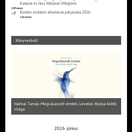
Katával és Jász Attilával | Meghívó
149 views
Kortárs irodalmi alkotások pályázata 2026
136 views
Könyvesbolt
l
Halmai Tamás: Megválaszolt érintés. Leveles Ibolya költői
Laka
világa
2026. június