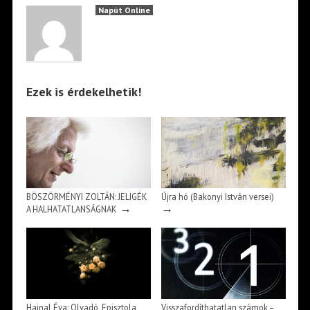
Napút Online
Ezek is érdekelhetik!
BÖSZÖRMÉNYI ZOLTÁN: JELIGÉK
Újra hó (Bakonyi István versei)
→
→
A HALHATATLANSÁGNAK
Hajnal Éva: Olvadó, Episztola,
Visszafordíthatatlan számok –