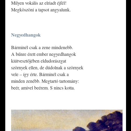
Milyen vokális az elriadt éjfél!
Megköszöni a tapsot angyalunk.
*
Negyedhangok
Bárminél csak a zene mindenebb.
A bűnre érett ember negyedhangok
kiútvesztőjében eldudorászgat
szörnyek ellen, de dúdolnak a szörnyek
vele – így érte. Bárminél csak a
minden zenébb. Megtartó tartomány:
beér, amivel beérem. S nincs kotta.
*