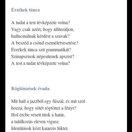
Érzékek tánca
A tudat a test tévképzete volna?
Vagy csak azért, hogy alliteráljon,
hallucinálnak kérdést a szavak?
A beszéd a csönd eszméletvesztése?
Érzékek tánca szít grammatikát?
Szinapszisok népesítenek apszist?
A test a tudat tévképzete volna?
*
Rögtönzések évada
Mit hall a jazzből egy fűszál, és mit szól
hozzá, hogy sötét rögtönzi a fényt?
Hol ércbe vésett titok a határ,
a találkozás eleven vigasz.
Identitások közt katarzis lüktet.