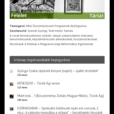
Támogató:
NKA Összművészeti Programok Kollégiuma
Szerkesztő:
Szondi György, Toót-Holló Tamás
A rovat természetesen nyitott: várjuk szépirodalmi művüket,
tanulmányukat, képzőművészeti alkotásukat, hozzászólásukat.
Köszönjük a fotókat a Magyarországi Református Egyháznak
A hónap legolvasottabb bejegyzései
Györgyi Csaba: Lépések könyve (napló) – újabb részletek*
256 views
KÖVESEDŐ – Török Ági versei
212 views
Miért írok… ? (Böszörményi Zoltán, Magyar Miklós, Török Ági)
183 views
ESŐMADARAK – Spirituális költészeti nyári est-sorozat, 2.
rész: „A szépség megváltja a világot” – beszélgetés Huszárik