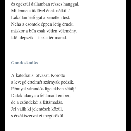
és egészül dallamban részes hanggal.
Mi lenne a tüdővel ének nélkül?
Lakatlan térfogat a zenétlen test.
Néha a csontok éppen létig érnek,
máskor a bűn csak vétlen vélemény.
Idő ülepszik – tiszta tér marad.
*
Gondoskodás
A katedrális: olvasat. Körötte
a levegő értelmét szárnyak pedzik.
Fénnyel várandós ligetekben sétálj!
Dalok alanya a feltámadt ember;
de a csöndeké: a feltámadás.
Jel válik ki jelentések közül,
s érzékiszerveket megörököl.
*