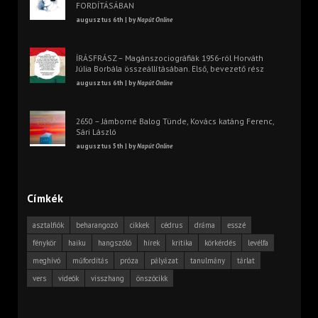
FORDÍTÁSÁBAN
augusztus 6th | by
Napút Online
ÍRÁSFRÁSZ – Magánszociográfiák 1956-ról Horváth
Júlia Borbála összeállításában. Első, bevezető rész
augusztus 6th | by
Napút Online
2650 – Jámborné Balog Tünde, Kovács katáng Ferenc,
Sári László
augusztus 5th | by
Napút Online
Címkék
asztalfiók
beharangozó
cikkek
cédrus
dráma
esszé
fénykör
haiku
hangszóló
hírek
kritika
körkérdés
levélfa
meghívó
műfordítás
próza
pályázat
tanulmány
tárlat
vers
videók
visszhang
önszócikk