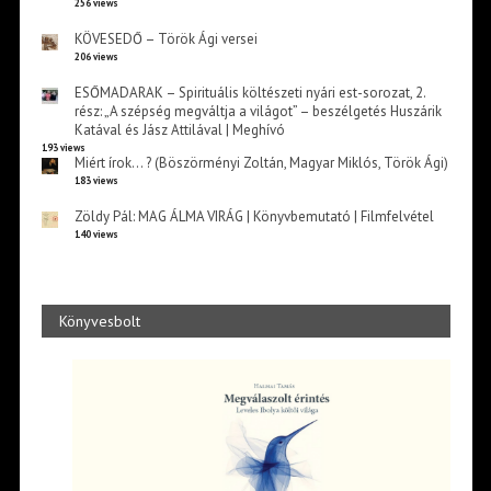
256 views
KÖVESEDŐ – Török Ági versei
206 views
ESŐMADARAK – Spirituális költészeti nyári est-sorozat, 2.
rész: „A szépség megváltja a világot” – beszélgetés Huszárik
Katával és Jász Attilával | Meghívó
193 views
Miért írok… ? (Böszörményi Zoltán, Magyar Miklós, Török Ági)
183 views
Zöldy Pál: MAG ÁLMA VIRÁG | Könyvbemutató | Filmfelvétel
140 views
Könyvesbolt