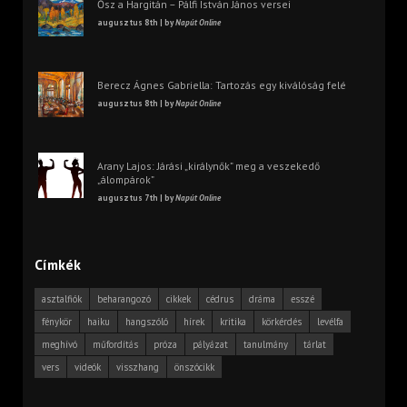
Ősz a Hargitán – Pálfi István János versei
augusztus 8th | by
Napút Online
Berecz Ágnes Gabriella: Tartozás egy kiválóság felé
augusztus 8th | by
Napút Online
Arany Lajos: Járási „királynők” meg a veszekedő
„álompárok”
augusztus 7th | by
Napút Online
Címkék
asztalfiók
beharangozó
cikkek
cédrus
dráma
esszé
fénykör
haiku
hangszóló
hírek
kritika
körkérdés
levélfa
meghívó
műfordítás
próza
pályázat
tanulmány
tárlat
vers
videók
visszhang
önszócikk