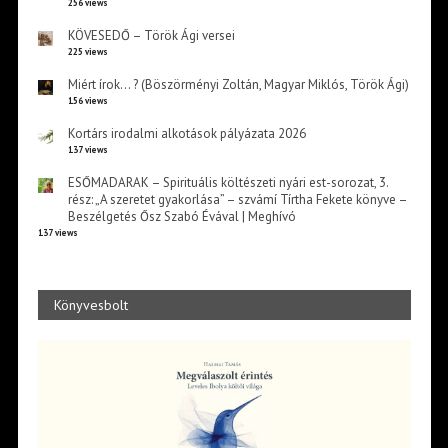
256 views
KÖVESEDŐ – Török Ági versei
225 views
Miért írok… ? (Böszörményi Zoltán, Magyar Miklós, Török Ági)
156 views
Kortárs irodalmi alkotások pályázata 2026
137 views
ESŐMADARAK – Spirituális költészeti nyári est-sorozat, 3.
rész: „A szeretet gyakorlása” – szvámí Tírtha Fekete könyve –
Beszélgetés Ősz Szabó Évával | Meghívó
137 views
Könyvesbolt