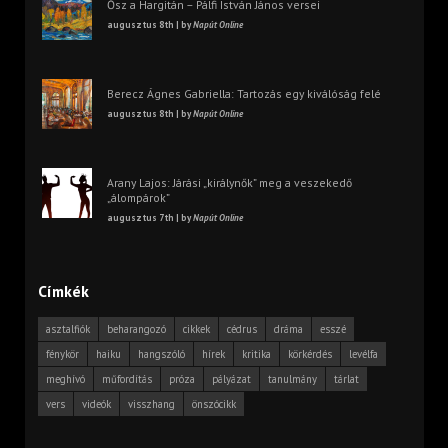
Ősz a Hargitán – Pálfi István János versei
augusztus 8th | by
Napút Online
Berecz Ágnes Gabriella: Tartozás egy kiválóság felé
augusztus 8th | by
Napút Online
Arany Lajos: Járási „királynők” meg a veszekedő
„álompárok”
augusztus 7th | by
Napút Online
Címkék
asztalfiók
beharangozó
cikkek
cédrus
dráma
esszé
fénykör
haiku
hangszóló
hírek
kritika
körkérdés
levélfa
meghívó
műfordítás
próza
pályázat
tanulmány
tárlat
vers
videók
visszhang
önszócikk