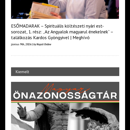
ESŐMADARAK – Spirituális költészeti nyári est-
sorozat, 1. rész: „Az Angyalok magyarul énekelnek” –
találkozás Kardos Gyöngyivel | Meghívó
június 9th, 2026 |
by Napút Online
Kiemelt