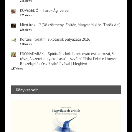
256 views
KÖVESEDŐ – Török Ági versei
225 views
Miért írok… ? (Böszörményi Zoltán, Magyar Miklós, Török Ági)
156 views
Kortárs irodalmi alkotások pályázata 2026
138 views
ESŐMADARAK – Spirituális költészeti nyári est-sorozat, 3.
rész: „A szeretet gyakorlása” – szvámí Tírtha Fekete könyve –
Beszélgetés Ősz Szabó Évával | Meghívó
137 views
Könyvesbolt