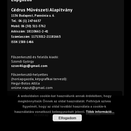
Cédrus Művészeti Alapítvány
1136 Budapest, Pannónia u. 6.
Tel.: 06 (1) 247-6657
Mobil: 06 (30) 511-3762
Adószám: 18110661-2-41
Számlaszám: 11713012-21181665
ISSN 1588-1466
Főszerkesztő és felelős kiadó:
Szondi György
szon46gy@gmail.com
Főszerkesztő-helyettes
(honlapgazda, képgrafikai tervező):
Hegyi-Botos Attila
online.naput@gmail.com
A weboldalon cookie-kat használunk annak érdekében, hogy
megkönnyítsük Önnek az oldal használatát. Felhívjuk szíves
Minden jog fenntartva. © 2016 Napút Online
figyelmét, hogy az oldal további használata a cookie-k
használatára vonatkozó beleegyezését jelenti.
Több információ...
Kezdőlap
Print
Szerzőink
Rólunk
Elfogadom