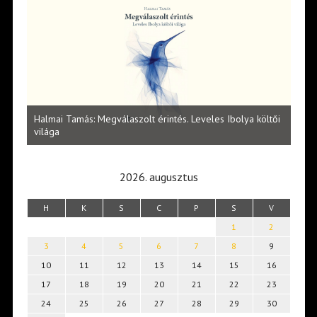
l
Halmai Tamás: Megválaszolt érintés. Leveles Ibolya költői
Laka
világa
2026. augusztus
H
K
S
C
P
S
V
1
2
3
4
5
6
7
8
9
10
11
12
13
14
15
16
17
18
19
20
21
22
23
24
25
26
27
28
29
30