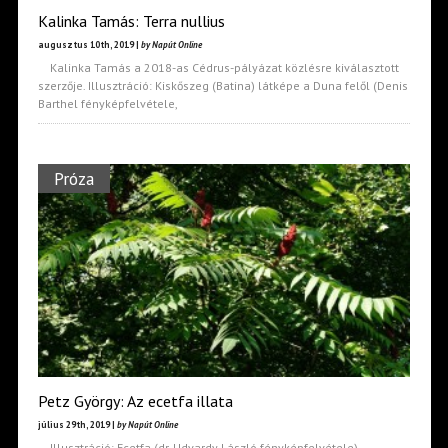
Kalinka Tamás: Terra nullius
augusztus 10th, 2019 |
by Napút Online
Kalinka Tamás a 2018-as Cédrus-pályázat közlésre kiválasztott
szerzője. Illusztráció: Kiskőszeg (Batina) látképe a Duna felől (Denis
Barthel fényképfelvétele,
Próza
Petz György: Az ecetfa illata
július 29th, 2019 |
by Napút Online
Illusztráció: Ecetfa (dr. Udvardy László fényképfelvétele)