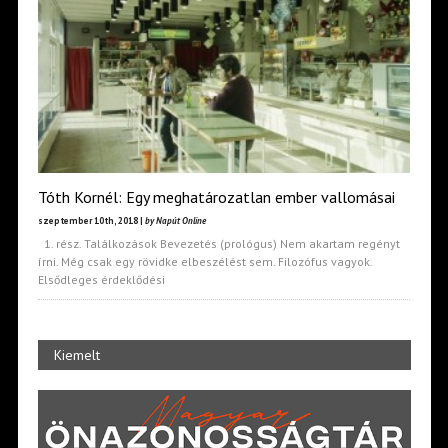
Tóth Kornél: Egy meghatározatlan ember vallomásai
szeptember 10th, 2018 |
by Napút Online
1. rész. Találkozások Bevezetés (prológus) Nem akartam regényt
írni. Még csak egy rövidke elbeszélést sem. Filozófus vagyok.
Elsődleges érdeklődési
Kiemelt