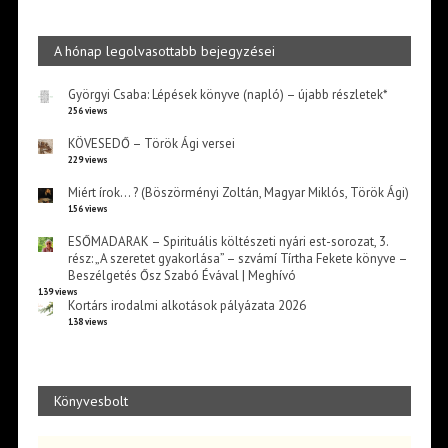
A hónap legolvasottabb bejegyzései
Györgyi Csaba: Lépések könyve (napló) – újabb részletek*
256 views
KÖVESEDŐ – Török Ági versei
229 views
Miért írok… ? (Böszörményi Zoltán, Magyar Miklós, Török Ági)
156 views
ESŐMADARAK – Spirituális költészeti nyári est-sorozat, 3.
rész: „A szeretet gyakorlása” – szvámí Tírtha Fekete könyve –
Beszélgetés Ősz Szabó Évával | Meghívó
139 views
Kortárs irodalmi alkotások pályázata 2026
138 views
Könyvesbolt