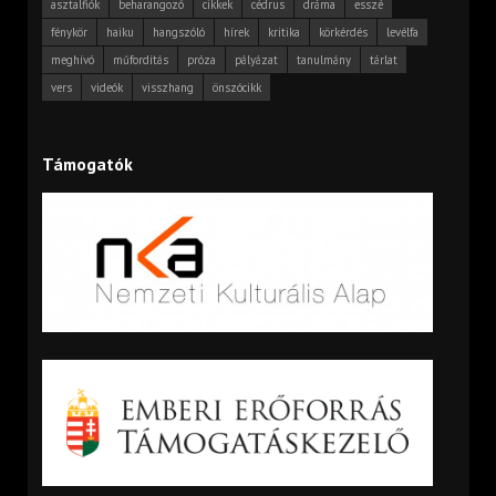
asztalfiók
beharangozó
cikkek
cédrus
dráma
esszé
fénykör
haiku
hangszóló
hírek
kritika
körkérdés
levélfa
meghívó
műfordítás
próza
pályázat
tanulmány
tárlat
vers
videók
visszhang
önszócikk
Támogatók