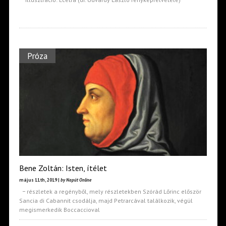
Próza
Bene Zoltán: Isten, ítélet
május 11th, 2019 |
by Napút Online
− részletek a regényből, mely részletekben Szórád Lőrinc először
Sancia di Cabannit csodálja, majd Petrarcával találkozik, végül
megismerkedik Boccaccioval