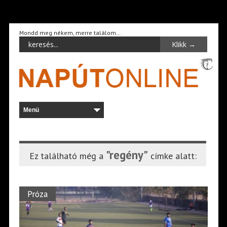
Mondd meg nékem, merre találom…
"regény"
Ez található még a
címke alatt:
Próza