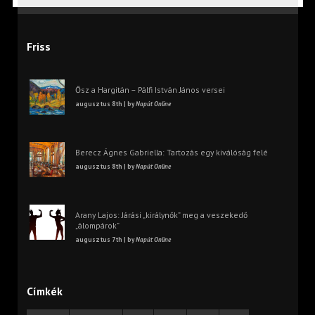
Friss
Ősz a Hargitán – Pálfi István János versei
augusztus 8th | by
Napút Online
Berecz Ágnes Gabriella: Tartozás egy kiválóság felé
augusztus 8th | by
Napút Online
Arany Lajos: Járási „királynők” meg a veszekedő
„álompárok”
augusztus 7th | by
Napút Online
Címkék