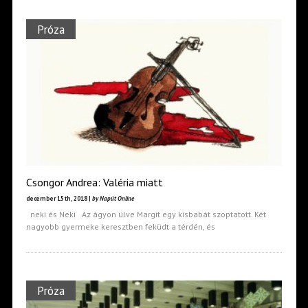
Próza
Csongor Andrea: Valéria miatt
december 15th, 2018 |
by Napút Online
neki és Neki Az ágyon ülve Margit egy kisbabát szoptatott. Két
nagyobb gyermeke keresztben feküdt a térdén, és
Próza