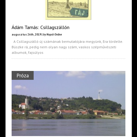
Ádám Tamás: Csillagszállón
augusztus 26th, 2019 |
by Napút Online
A Csillagszálló új számának bemutatójára megyünk, Era tördelte.
Büszke rá, pedig nem olyan nagy szám, vaskos szépművészeti
albumok, fajsúlyos
Próza