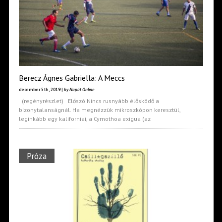
Berecz Ágnes Gabriella: A Meccs
december 5th, 2019 |
by Napút Online
(regényrészlet) Előszó Nincs rusnyább élősködő a
bizonytalanságnál. Ha megnézzük mikroszkópon keresztül,
leginkább egy kaliforniai, a Cymothoa exigua (az
Próza