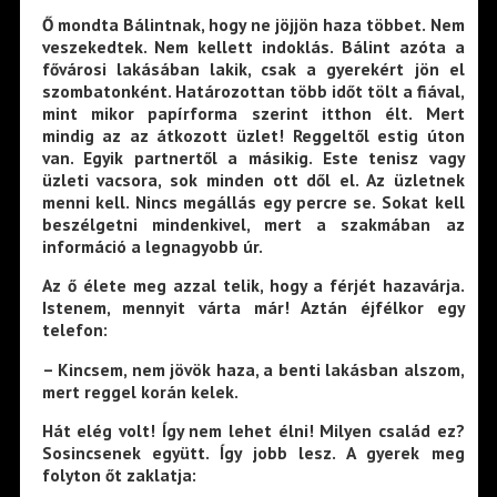
Ő mondta Bálintnak, hogy ne jöjjön haza többet. Nem
veszekedtek. Nem kellett indoklás. Bálint azóta a
fővárosi lakásában lakik, csak a gyerekért jön el
szombatonként. Határozottan több időt tölt a fiával,
mint mikor papírforma szerint itthon élt. Mert
mindig az az átkozott üzlet! Reggeltől estig úton
van. Egyik partnertől a másikig. Este tenisz vagy
üzleti vacsora, sok minden ott dől el. Az üzletnek
menni kell. Nincs megállás egy percre se. Sokat kell
beszélgetni mindenkivel, mert a szakmában az
információ a legnagyobb úr.
Az ő élete meg azzal telik, hogy a férjét hazavárja.
Istenem, mennyit várta már! Aztán éjfélkor egy
telefon:
– Kincsem, nem jövök haza, a benti lakásban alszom,
mert reggel korán kelek.
Hát elég volt! Így nem lehet élni! Milyen család ez?
Sosincsenek együtt. Így jobb lesz. A gyerek meg
folyton őt zaklatja: