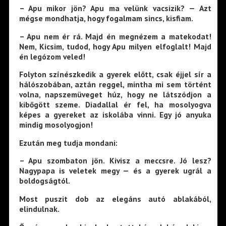
– Apu mikor jön? Apu ma velünk vacsizik? — Azt
mégse mondhatja, hogy fogalmam sincs, kisfiam.
– Apu nem ér rá. Majd én megnézem a matekodat!
Nem, Kicsim, tudod, hogy Apu milyen elfoglalt! Majd
én legózom veled!
Folyton színészkedik a gyerek előtt, csak éjjel sír a
hálószobában, aztán reggel, mintha mi sem történt
volna, napszemüveget húz, hogy ne látszódjon a
kibőgött szeme. Diadallal ér fel, ha mosolyogva
képes a gyereket az iskolába vinni. Egy jó anyuka
mindig mosolyogjon!
Ezután meg tudja mondani:
– Apu szombaton jön. Kivisz a meccsre. Jó lesz?
Nagypapa is veletek megy — és a gyerek ugrál a
boldogságtól.
Most puszit dob az elegáns autó ablakából,
elindulnak.