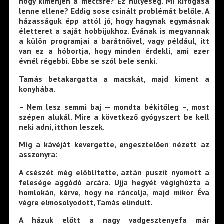
hogy kimenjen a meccsre? Ez hülyeség. Mi kifogása
lenne ellene? Eddig sose csinált problémát belőle. A
házasságuk épp attól jó, hogy hagynak egymásnak
életteret a saját hobbijukhoz. Évának is megvannak
a külön programjai a barátnőivel, vagy például, itt
van ez a hóbortja, hogy minden érdekli, ami ezer
évnél régebbi. Ebbe se szól bele senki.
Tamás betakargatta a macskát, majd kiment a
konyhába.
– Nem lesz semmi baj — mondta békítőleg –, most
szépen alukál. Mire a következő gyógyszert be kell
neki adni, itthon leszek.
Míg a kávéját kevergette, engesztelően nézett az
asszonyra:
A csészét még elöblítette, aztán puszit nyomott a
felesége aggódó arcára. Ujja hegyét végighúzta a
homlokán, kérve, hogy ne ráncolja, majd mikor Éva
végre elmosolyodott, Tamás elindult.
A házuk előtt a nagy vadgesztenyefa már