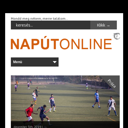
Mondd meg nékem, merre találom…
Próza
december 5th, 2019 |