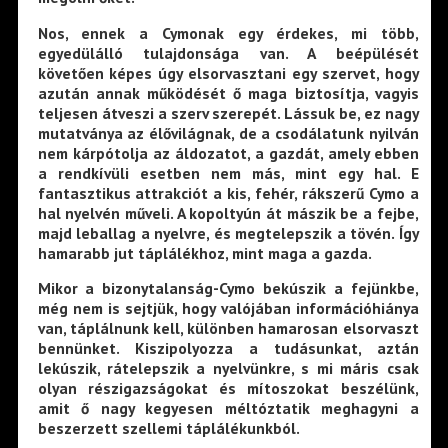
Nos, ennek a Cymonak egy érdekes, mi több,
egyedülálló tulajdonsága van. A beépülését
követően képes úgy elsorvasztani egy szervet, hogy
azután annak működését ő maga biztosítja, vagyis
teljesen átveszi a szerv szerepét. Lássuk be, ez nagy
mutatványa az élővilágnak, de a csodálatunk nyilván
nem kárpótolja az áldozatot, a gazdát, amely ebben
a rendkívüli esetben nem más, mint egy hal. E
fantasztikus attrakciót a kis, fehér, rákszerű Cymo a
hal nyelvén műveli. A kopoltyún át mászik be a fejbe,
majd leballag a nyelvre, és megtelepszik a tövén. Így
hamarabb jut táplálékhoz, mint maga a gazda.
Mikor a bizonytalanság-Cymo bekúszik a fejünkbe,
még nem is sejtjük, hogy valójában információhiánya
van, táplálnunk kell, különben hamarosan elsorvaszt
bennünket. Kiszipolyozza a tudásunkat, aztán
lekúszik, rátelepszik a nyelvünkre, s mi máris csak
olyan részigazságokat és mítoszokat beszélünk,
amit ő nagy kegyesen méltóztatik meghagyni a
beszerzett szellemi táplálékunkból.