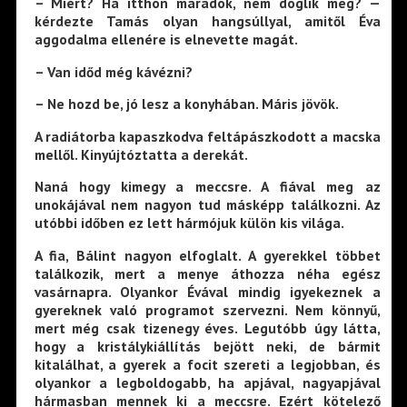
– Miért? Ha itthon maradok, nem döglik meg? —
kérdezte Tamás olyan hangsúllyal, amitől Éva
aggodalma ellenére is elnevette magát.
– Van időd még kávézni?
– Ne hozd be, jó lesz a konyhában. Máris jövök.
A radiátorba kapaszkodva feltápászkodott a macska
mellől. Kinyújtóztatta a derekát.
Naná hogy kimegy a meccsre. A fiával meg az
unokájával nem nagyon tud másképp találkozni. Az
utóbbi időben ez lett hármójuk külön kis világa.
A fia, Bálint nagyon elfoglalt. A gyerekkel többet
találkozik, mert a menye áthozza néha egész
vasárnapra. Olyankor Évával mindig igyekeznek a
gyereknek való programot szervezni. Nem könnyű,
mert még csak tizenegy éves. Legutóbb úgy látta,
hogy a kristálykiállítás bejött neki, de bármit
kitalálhat, a gyerek a focit szereti a legjobban, és
olyankor a legboldogabb, ha apjával, nagyapjával
hármasban mennek ki a meccsre. Ezért kötelező