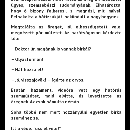
ügyes, szemsebészi tudományának. Elhatározta,
hogy ő bizony felkeresi, s megnézi, mit művel.
Felpakolta a hátizsákját, nekiindult a nagy hegynek.
Megtalálta az öreget, jól elbeszélgetett vele,
megnézett pár műtétet. Az barátságosan kérdezte
tőle:
– Doktor úr, magának is vannak birkái?
– Olyasformán!
– Hát hozza el!
– Jó, visszajövök! — ígérte az orvos.
Ezután hazament, videóra vett egy hatórás
szemműtétet, majd elvitte, és levetítette az
öregnek. Az csak bámulta némán.
Soha többé nem mert hozzányúlni egyetlen birka
szeméhez se.
Itt a vége, fuss el véle!”