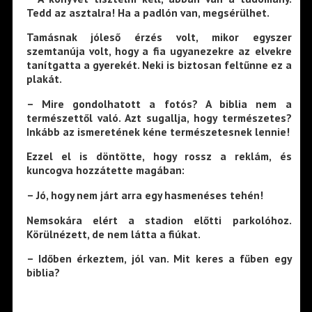
Tedd az asztalra! Ha a padlón van, megsérülhet.
Tamásnak jóleső érzés volt, mikor egyszer
szemtanúja volt, hogy a fia ugyanezekre az elvekre
tanítgatta a gyerekét. Neki is biztosan feltűnne ez a
plakát.
– Mire gondolhatott a fotós? A biblia nem a
természettől való. Azt sugallja, hogy természetes?
Inkább az ismeretének kéne természetesnek lennie!
Ezzel el is döntötte, hogy rossz a reklám, és
kuncogva hozzátette magában:
– Jó, hogy nem járt arra egy hasmenéses tehén!
Nemsokára elért a stadion előtti parkolóhoz.
Körülnézett, de nem látta a fiúkat.
– Időben érkeztem, jól van. Mit keres a fűben egy
biblia?