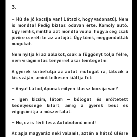
3.
– Hú de jó kocsija van! Látszik, hogy vadonatúj. Nem
is mondta! Pedig biztos odavan érte. Komoly autó.
Úgy rémlik, mintha azt mondta volna, hogy a cég csak
jövőre cseréli le az autóját. Úgy tűnik, meggondolták
magukat.
Nem nyitja ki az ablakot, csak a függönyt tolja félre,
nem virágmintás tenyérrel akar leintegetni.
A gyerek körbefutja az autót, mutogat rá, látszik a
kis száján, amint lelkesen kiáltja fel:
– Anyu! Látod, Apunak milyen klassz kocsija van?
– Igen kicsim, látom — bólogat, és erőltetett
kedélyessége kitart, amíg a gyerek beül és
végigsimítja a műszerfalat.
– No, ez is férfi lesz. Autóbolond mind!
Az apja magyaráz neki valamit, aztán a hátsó ülésre