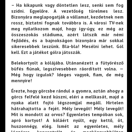
– Ha kikapunk vagy döntetlen lesz, senki sem fog
szidni. Egyelőre. A vezetőség türelmes lesz.
Bizonyára meglapogatják a vállamat, kezdetnek nem
rossz, biztatni fognak továbbra is. A városi TV-nek
meg nyilatkozom majd, hogy így-úgy, ez még az
összeszokás stádiuma, azért látszik már némi
fejlődés, és a bajnokságon bizonyára már sokkal
sikeresebbek leszünk. Bla-bla! Mesélni lehet. Gól
kell. Ezt a játékot gólra játsszák.
Belekortyolt a kólájába. Utánanézett a fütyörésző
büfés fiúnak, legszívesebben ráordított volna. —
Még hogy izgulok? Ideges vagyok, fiam, de még
mennyire!
Érezte, hogy görcsbe rándul a gyomra, aztán ahogy a
görcs felfelé kezd kúszni, eléri a mellkasát, majd a
nyaka alatt fojtó légszomjjal megáll. Hirtelen
hátrahajtotta a fejét. Mély levegőt! Mély levegőt!
Mit is mondott az orvos? Egyenletes tempóban sok,
apró kortyot! A kóláért nyúlt, egy kettő, öt,
huszonnégy, elég. Ismét az egyenletes, mély