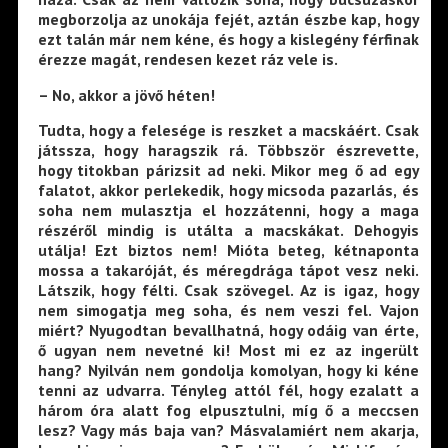
megborzolja az unokája fejét, aztán észbe kap, hogy
ezt talán már nem kéne, és hogy a kislegény férfinak
érezze magát, rendesen kezet ráz vele is.
– No, akkor a jövő héten!
Tudta, hogy a felesége is reszket a macskáért. Csak
játssza, hogy haragszik rá. Többször észrevette,
hogy titokban párizsit ad neki. Mikor meg ő ad egy
falatot, akkor perlekedik, hogy micsoda pazarlás, és
soha nem mulasztja el hozzátenni, hogy a maga
részéről mindig is utálta a macskákat. Dehogyis
utálja! Ezt biztos nem! Mióta beteg, kétnaponta
mossa a takaróját, és méregdrága tápot vesz neki.
Látszik, hogy félti. Csak szövegel. Az is igaz, hogy
nem simogatja meg soha, és nem veszi fel. Vajon
miért? Nyugodtan bevallhatná, hogy odáig van érte,
ő ugyan nem nevetné ki! Most mi ez az ingerült
hang? Nyilván nem gondolja komolyan, hogy ki kéne
tenni az udvarra. Tényleg attól fél, hogy ezalatt a
három óra alatt fog elpusztulni, míg ő a meccsen
lesz? Vagy más baja van? Másvalamiért nem akarja,