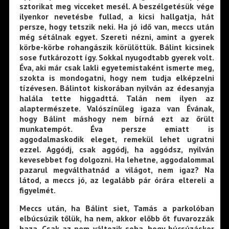
sztorikat meg vicceket mesél. A beszélgetésük vége
ilyenkor nevetésbe fullad, a kicsi hallgatja, hát
persze, hogy tetszik neki. Ha jó idő van, meccs után
még sétálnak egyet. Szereti nézni, amint a gyerek
körbe-körbe rohangászik körülöttük. Bálint kicsinek
sose futkározott így. Sokkal nyugodtabb gyerek volt.
Éva, aki már csak lakli egyetemistaként ismerte meg,
szokta is mondogatni, hogy nem tudja elképzelni
tízévesen. Bálintot kiskorában nyilván az édesanyja
halála tette higgadttá. Talán nem ilyen az
alaptermészete. Valószínűleg igaza van Évának,
hogy Bálint máshogy nem bírná ezt az őrült
munkatempót. Éva persze emiatt is
aggodalmaskodik eleget, remekül lehet ugratni
ezzel. Aggódj, csak aggódj, ha aggódsz, nyilván
kevesebbet fog dolgozni. Ha lehetne, aggodalommal
pazarul megválthatnád a világot, nem igaz? Na
látod, a meccs jó, az legalább pár órára eltereli a
figyelmét.
Meccs után, ha Bálint siet, Tamás a parkolóban
elbúcsúzik tőlük, ha nem, akkor előbb őt fuvarozzák
haza. Csak az nem változik soha, hogy búcsúzáskor