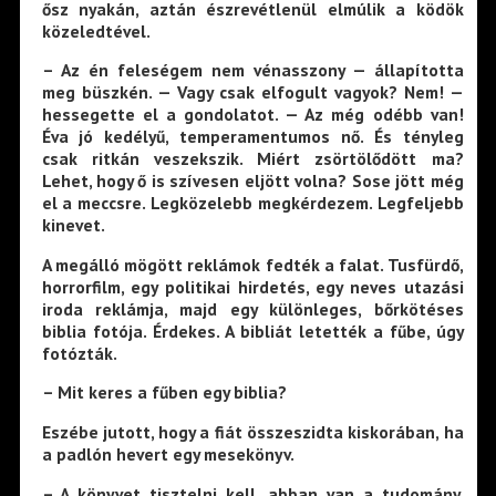
ősz nyakán, aztán észrevétlenül elmúlik a ködök
közeledtével.
– Az én feleségem nem vénasszony — állapította
meg büszkén. — Vagy csak elfogult vagyok? Nem! —
hessegette el a gondolatot. — Az még odébb van!
Éva jó kedélyű, temperamentumos nő. És tényleg
csak ritkán veszekszik. Miért zsörtölődött ma?
Lehet, hogy ő is szívesen eljött volna? Sose jött még
el a meccsre. Legközelebb megkérdezem. Legfeljebb
kinevet.
A megálló mögött reklámok fedték a falat. Tusfürdő,
horrorfilm, egy politikai hirdetés, egy neves utazási
iroda reklámja, majd egy különleges, bőrkötéses
biblia fotója. Érdekes. A bibliát letették a fűbe, úgy
fotózták.
– Mit keres a fűben egy biblia?
Eszébe jutott, hogy a fiát összeszidta kiskorában, ha
a padlón hevert egy mesekönyv.
– A könyvet tisztelni kell, abban van a tudomány.