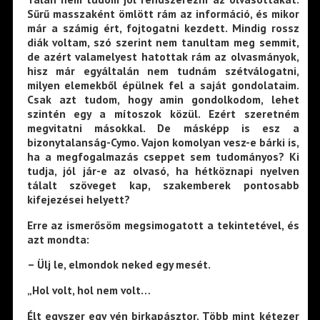
Sűrű masszaként ömlött rám az információ, és mikor
már a számig ért, fojtogatni kezdett. Mindig rossz
diák voltam, szó szerint nem tanultam meg semmit,
de azért valamelyest hatottak rám az olvasmányok,
hisz már egyáltalán nem tudnám szétválogatni,
milyen elemekből épülnek fel a saját gondolataim.
Csak azt tudom, hogy amin gondolkodom, lehet
szintén egy a mítoszok közül. Ezért szeretném
megvitatni másokkal. De másképp is esz a
bizonytalanság-Cymo. Vajon komolyan vesz-e bárki is,
ha a megfogalmazás cseppet sem tudományos? Ki
tudja, jól jár-e az olvasó, ha hétköznapi nyelven
tálalt szöveget kap, szakemberek pontosabb
kifejezései helyett?
Erre az ismerősöm megsimogatott a tekintetével, és
azt mondta:
– Ülj le, elmondok neked egy mesét.
„Hol volt, hol nem volt…
Élt egyszer egy vén birkapásztor. Több mint kétezer