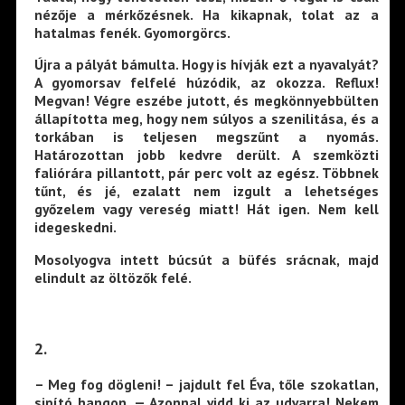
nézője a mérkőzésnek. Ha kikapnak, tolat az a
hatalmas fenék. Gyomorgörcs.
Újra a pályát bámulta. Hogy is hívják ezt a nyavalyát?
A gyomorsav felfelé húzódik, az okozza. Reflux!
Megvan! Végre eszébe jutott, és megkönnyebbülten
állapította meg, hogy nem súlyos a szenilitása, és a
torkában is teljesen megszűnt a nyomás.
Határozottan jobb kedvre derült. A szemközti
faliórára pillantott, pár perc volt az egész. Többnek
tűnt, és jé, ezalatt nem izgult a lehetséges
győzelem vagy vereség miatt! Hát igen. Nem kell
idegeskedni.
Mosolyogva intett búcsút a büfés srácnak, majd
elindult az öltözők felé.
2.
– Meg fog dögleni! – jajdult fel Éva, tőle szokatlan,
sipító hangon. — Azonnal vidd ki az udvarra! Nekem