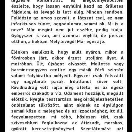
légzésre koncentrált, és megkönnyebbülten
észlelte, hogy lassan enyhülni kezd az őrületes
fájdalom, és levegő is lett elég. Minden rendben.
Felidézte az orvos szavait, a látszat csal, ez nem
infarktusos tünet, aggodalomra semmi ok. Mi is a
neve? Már megint nem jut eszébe, pedig tudja.
Gyógyszer is van, ami azonnal enyhíti, de persze
otthon, a fiókban. Mély levegő! Már egész jó.
Élénken emlékszik, hogy múlt nyáron, mikor a
fővárosban járt, akkor érzett utoljára ilyet. A
metróban. Ült, újságot olvasott. Mellette vagy
harminc-negyven centire egy másik férfi szintén
valami folyóiratba mélyedt. Egyszer csak felszállt
egy nagydarab pacák. Irdatlanul kövér volt.
Rövidnadrág volt rajta meg atléta, és az egész
emberről szakadt a víz. Odament hozzájuk, megállt
előttük. Nyegle testtartása megkérdőjelezhetetlen
önbizalmat tükrözött, mint akinek az égvilágon
semmi köze a meleghez és az izzadtsághoz, itt áll,
fegyelmezetten, mi több, hősiesen tűri, csak
szívesebben foglalkozna az átizzadt, mocskos,
gyűrött keresztrejtvényével. Szemlátomást azt