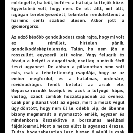
mérlegelte, ha leül, befér-e a hátsója kettejük közé.
Egyértelmű volt, hogy nem. De ott állt, mit állt,
izgágán terebélyesedett, tekintete rendületlenül a
harminc centi szabad ülésen. Akkor jött a
gyomorgörcs.
Az edző később gondolkodott csak rajta, hogy mi volt
ez a rémület, hirtelen pánik,
gondolkodásképtelenség. Talán, ha nem jön a
rosszullét, egyszerű lett volna. Vagy felugrik és
átadja a helyét a dagadtnak, esetleg a másik férfi
teszi ugyanezt. De abban a pillanatban nem volt
más, csak a tehetetlenség csapdája, hogy az az
ember megfordul, és a hatalmas, ordenáré,
rövidnadrágos fenék betolat az arcuk elé.
Bepasszírozódik közéjük és azok a lötyögő, hájas,
vastag, izzadt combok hozzátapadnak az övéhez.
Csak pár pillanat volt az egész, mert a melák végül
úgy döntött, hogy nem ül le, odébb lép, de őbenne
bizony megmaradt a nyomasztó emlék, egyszer és
mindenkorra összekötve a borzalmas mellkasi
fájdalommal. Most a meccs előtt is ugyanezt érezte.
Tudta, hogy tehetetlen lesz, hiszen ő végül is csak