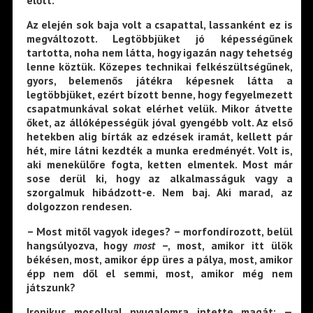
Az elején sok baja volt a csapattal, lassanként ez is
megváltozott. Legtöbbjüket jó képességűnek
tartotta, noha nem látta, hogy igazán nagy tehetség
lenne köztük. Közepes technikai felkészültségűnek,
gyors, belemenős játékra képesnek látta a
legtöbbjüket, ezért bízott benne, hogy fegyelmezett
csapatmunkával sokat elérhet velük. Mikor átvette
őket, az állóképességük jóval gyengébb volt. Az első
hetekben alig bírták az edzések iramát, kellett pár
hét, mire látni kezdték a munka eredményét. Volt is,
aki menekülőre fogta, ketten elmentek. Most már
sose derül ki, hogy az alkalmasságuk vagy a
szorgalmuk hibádzott-e. Nem baj. Aki marad, az
dolgozzon rendesen.
– Most mitől vagyok ideges? – morfondírozott, belül
hangsúlyozva, hogy
most
–, most, amikor itt ülök
békésen, most, amikor épp üres a pálya, most, amikor
épp nem dől el semmi, most, amikor még nem
játszunk?
Ironikus mosollyal nyugalomra intette magát: —