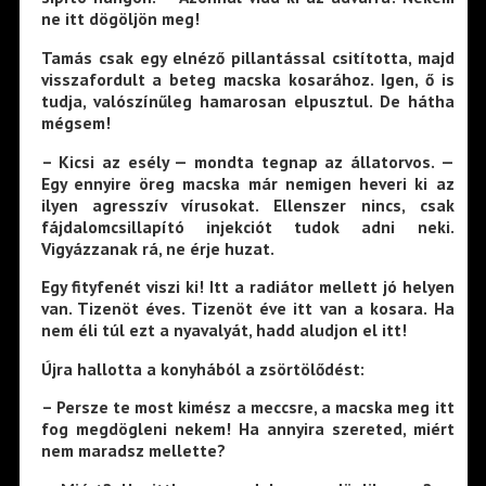
ne itt dögöljön meg!
Tamás csak egy elnéző pillantással csitította, majd
visszafordult a beteg macska kosarához. Igen, ő is
tudja, valószínűleg hamarosan elpusztul. De hátha
mégsem!
– Kicsi az esély — mondta tegnap az állatorvos. —
Egy ennyire öreg macska már nemigen heveri ki az
ilyen agresszív vírusokat. Ellenszer nincs, csak
fájdalomcsillapító injekciót tudok adni neki.
Vigyázzanak rá, ne érje huzat.
Egy fityfenét viszi ki! Itt a radiátor mellett jó helyen
van. Tizenöt éves. Tizenöt éve itt van a kosara. Ha
nem éli túl ezt a nyavalyát, hadd aludjon el itt!
Újra hallotta a konyhából a zsörtölődést:
– Persze te most kimész a meccsre, a macska meg itt
fog megdögleni nekem! Ha annyira szereted, miért
nem maradsz mellette?