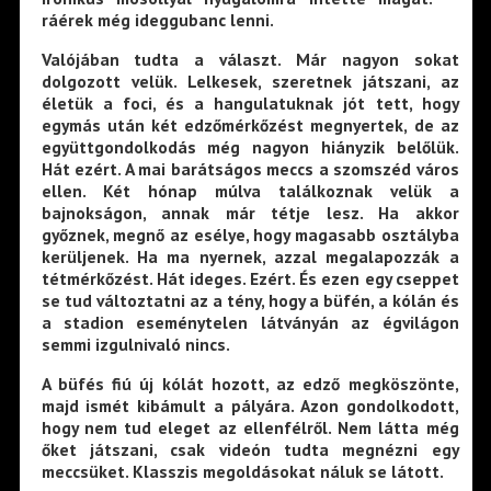
ráérek még ideggubanc lenni.
Valójában tudta a választ. Már nagyon sokat
dolgozott velük. Lelkesek, szeretnek játszani, az
életük a foci, és a hangulatuknak jót tett, hogy
egymás után két edzőmérkőzést megnyertek, de az
együttgondolkodás még nagyon hiányzik belőlük.
Hát ezért. A mai barátságos meccs a szomszéd város
ellen. Két hónap múlva találkoznak velük a
bajnokságon, annak már tétje lesz. Ha akkor
győznek, megnő az esélye, hogy magasabb osztályba
kerüljenek. Ha ma nyernek, azzal megalapozzák a
tétmérkőzést. Hát ideges. Ezért. És ezen egy cseppet
se tud változtatni az a tény, hogy a büfén, a kólán és
a stadion eseménytelen látványán az égvilágon
semmi izgulnivaló nincs.
A büfés fiú új kólát hozott, az edző megköszönte,
majd ismét kibámult a pályára. Azon gondolkodott,
hogy nem tud eleget az ellenfélről. Nem látta még
őket játszani, csak videón tudta megnézni egy
meccsüket. Klasszis megoldásokat náluk se látott.