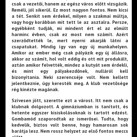
csak a vezetői, hanem az egész város előtt vizsgázik.
Reméli, jól sikerül. Ez most nagyon fontos. Nem kicsi
a tét. Senkit sem érdekel, milyen a szakmai múltja,
vagy hogy korábban mit tett le az asztalra. Persze,
egyébként tudják, mi mindent ért el az elmúlt
harminc évben, csak ez most nem számít. Azért
szerződtették le, mert nyerni akarják látni a
csapatukat. Mindig így van egy új munkahelyen.
Amikor az ember még csak pályázik egy új állásra,
akkor az számít, hol volt eddig és ott mit produkált,
aztán amikor felvették, mindez a kutyát sem érdekli,
és mint egy pályakezdőnek, nulláról kell
bizonyítania. Neki szerencséje volt. Nem kellett
jelentkeznie, úgy keresték meg. A klub vezetősége
rég kinézte magának.
Szívesen jött, szerette ezt a várost. Itt nem csak a
klubnak dolgozott. A gimnáziumban is tanított, és
hetente egyszer kisiskolásoknak is tartott edzést.
Gombamód szaporodtak az ismerősei. Tudta, hogy
kedvelik, biztos volt benne, hogy hamarosan sok
barátja lesz. Nem rossz helyzet az első fontos meccs
előtt.