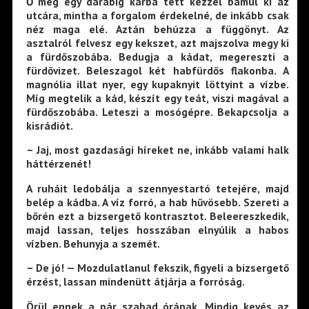
Ő még egy darabig karba tett kézzel bámul ki az
utcára, mintha a forgalom érdekelné, de inkább csak
néz maga elé. Aztán behúzza a függönyt. Az
asztalról felvesz egy kekszet, azt majszolva megy ki
a fürdőszobába. Bedugja a kádat, megereszti a
fürdővizet. Beleszagol két habfürdős flakonba. A
magnólia illat nyer, egy kupaknyit löttyint a vízbe.
Míg megtelik a kád, készít egy teát, viszi magával a
fürdőszobába. Leteszi a mosógépre. Bekapcsolja a
kisrádiót.
– Jaj, most gazdasági híreket ne, inkább valami halk
háttérzenét!
A ruháit ledobálja a szennyestartó tetejére, majd
belép a kádba. A víz forró, a hab hűvösebb. Szereti a
bőrén ezt a bizsergető kontrasztot. Beleereszkedik,
majd lassan, teljes hosszában elnyúlik a habos
vízben. Behunyja a szemét.
– De jó! — Mozdulatlanul fekszik, figyeli a bizsergető
érzést, lassan mindenütt átjárja a forróság.
Örül ennek a pár szabad órának. Mindig kevés az