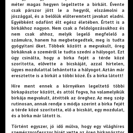
méter magas hegyen legeltette a birkáit. Évente
csak párszor jött le a hegyről, elszámolni a
jószággal, és a belőlük előteremtett javakat eladni.
Egyébként odafönt élt egész életében. Értett is a
birkákhoz nagyon. Nem csak a feldolgozásukhoz és
nem csak ahhoz, melyik legelő megfelelő a
számukra, hanem ha megbetegedtek, meg is tudta
gyógyítani őket. Többek között a megvakult, öreg
birkáknak a szeméről le tudta szedni a hályogot. Ezt
úgy csinálta, hogy a birka fejét a térde közé
szorította, elővette a bicskáját, azzal hirtelen,
ügyes mozdulattal lehántotta a hályogot. Aztán már
eresztette is a birkát a többi közé. És a birka látott!
Híre ment ennek a környéken legeltető többi
birkapásztor között, és attól fogva, ha valamelyikük
birkája megvakult, átvitték az öreghez. Az meg szép
rutinosan, annak rendje s módja szerint a birka fejét
a térde közé szorította, elő a bicskát, egy mozdulat,
és a birka már látott is.
Történt egyszer, jó idő múlva, hogy egy világhíres
szemészprofesszor hírét vette az öreg birkapásztor