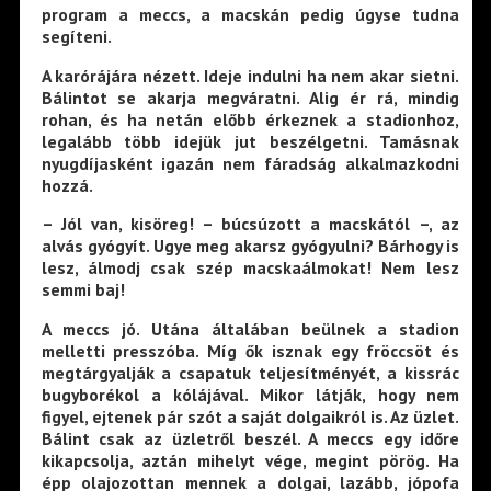
program a meccs, a macskán pedig úgyse tudna
segíteni.
A karórájára nézett. Ideje indulni ha nem akar sietni.
Bálintot se akarja megváratni. Alig ér rá, mindig
rohan, és ha netán előbb érkeznek a stadionhoz,
legalább több idejük jut beszélgetni. Tamásnak
nyugdíjasként igazán nem fáradság alkalmazkodni
hozzá.
– Jól van, kisöreg! – búcsúzott a macskától –, az
alvás gyógyít. Ugye meg akarsz gyógyulni? Bárhogy is
lesz, álmodj csak szép macskaálmokat! Nem lesz
semmi baj!
A meccs jó. Utána általában beülnek a stadion
melletti presszóba. Míg ők isznak egy fröccsöt és
megtárgyalják a csapatuk teljesítményét, a kissrác
bugyborékol a kólájával. Mikor látják, hogy nem
figyel, ejtenek pár szót a saját dolgaikról is. Az üzlet.
Bálint csak az üzletről beszél. A meccs egy időre
kikapcsolja, aztán mihelyt vége, megint pörög. Ha
épp olajozottan mennek a dolgai, lazább, jópofa