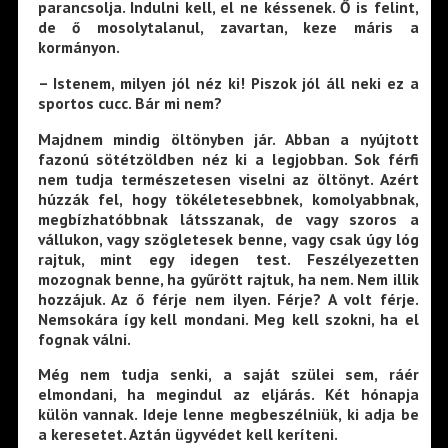
parancsolja. Indulni kell, el ne késsenek. Ő is felint,
de ő mosolytalanul, zavartan, keze máris a
kormányon.
– Istenem, milyen jól néz ki! Piszok jól áll neki ez a
sportos cucc. Bár mi nem?
Majdnem mindig öltönyben jár. Abban a nyújtott
fazonú sötétzöldben néz ki a legjobban. Sok férfi
nem tudja természetesen viselni az öltönyt. Azért
húzzák fel, hogy tökéletesebbnek, komolyabbnak,
megbízhatóbbnak látsszanak, de vagy szoros a
vállukon, vagy szögletesek benne, vagy csak úgy lóg
rajtuk, mint egy idegen test. Feszélyezetten
mozognak benne, ha gyűrött rajtuk, ha nem. Nem illik
hozzájuk. Az ő férje nem ilyen. Férje? A volt férje.
Nemsokára így kell mondani. Meg kell szokni, ha el
fognak válni.
Még nem tudja senki, a saját szülei sem, ráér
elmondani, ha megindul az eljárás. Két hónapja
külön vannak. Ideje lenne megbeszélniük, ki adja be
a keresetet. Aztán ügyvédet kell keríteni.