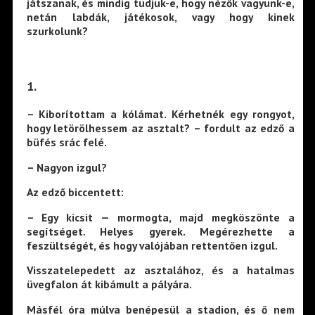
játszanak, és mindig tudjuk-e, hogy nézők vagyunk-e,
netán labdák, játékosok, vagy hogy kinek
szurkolunk?
1.
– Kiborítottam a kólámat. Kérhetnék egy rongyot,
hogy letörölhessem az asztalt? – fordult az edző a
büfés srác felé.
– Nagyon izgul?
Az edző biccentett:
– Egy kicsit — mormogta, majd megköszönte a
segítséget. Helyes gyerek. Megérezhette a
feszültségét, és hogy valójában rettentően izgul.
Visszatelepedett az asztalához, és a hatalmas
üvegfalon át kibámult a pályára.
Másfél óra múlva benépesül a stadion, és ő nem