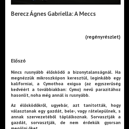
Berecz Ágnes Gabriella: A Meccs
(regényrészlet)
Előszó
Nincs rusnyább élősködő a bizonytalanságnál. Ha
megnézzük mikroszkópon keresztül, leginkább egy
kaliforniai, a Cymothoa exigua (az egyszerűség
kedvéért a továbbiakban: Cymo) nevű parazitához
hasonlít, noha még annál is rusnyább.
Az élősködőkről, ugyebár, azt tanították, hogy
választanak egy gazdát, bele-, vagy rátelepülnek, s
annak szervezetéből táplálkoznak. Sorvasztják a
gazdát, sorvasztják, de nem érdekük gyorsan
megölni őket.