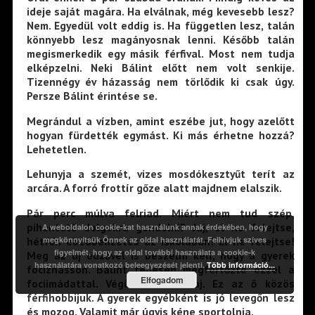
ideje saját magára. Ha elválnak, még kevesebb lesz?
Nem. Egyedül volt eddig is. Ha független lesz, talán
könnyebb lesz magányosnak lenni. Később talán
megismerkedik egy másik férfival. Most nem tudja
elképzelni. Neki Bálint előtt nem volt senkije.
Tizennégy év házasság nem törlődik ki csak úgy.
Persze Bálint érintése se.
Megrándul a vízben, amint eszébe jut, hogy azelőtt
hogyan fürdették egymást. Ki más érhetne hozzá?
Lehetetlen.
Lehunyja a szemét, vizes mosdókesztyűt terít az
arcára. A forró frottír gőze alatt majdnem elalszik.
Pár perc múlva felriad. Miért nem tud szép,
pihentető dolgokra gondolni? Jaj, el ne felejtse,
A weboldalon cookie-kat használunk annak érdekében, hogy
hétfőn ebédbefizetés az iskolában! El ne felejtse!
megkönnyítsük Önnek az oldal használatát. Felhívjuk szíves
figyelmét, hogy az oldal további használata a cookie-k
Meg az új edzővel is beszélni kell, hogy a gyerek
használatára vonatkozó beleegyezését jelenti.
Több információ...
focizhasson. Bálint teljesen megfertőzte ezzel a
Elfogadom
fociimádattal. Végül is nem baj. Ez az ő közös
férfihobbijuk. A gyerek egyébként is jó levegőn lesz
és mozog. Valamit már úgyis kéne sportolnia.