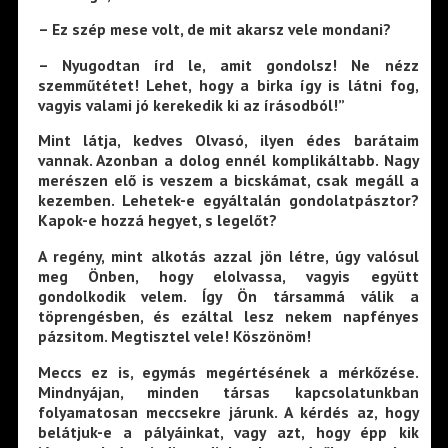
– Ez szép mese volt, de mit akarsz vele mondani?
– Nyugodtan írd le, amit gondolsz! Ne nézz
szemműtétet! Lehet, hogy a birka így is látni fog,
vagyis valami jó kerekedik ki az írásodból!”
Mint látja, kedves Olvasó, ilyen édes barátaim
vannak. Azonban a dolog ennél komplikáltabb. Nagy
merészen elő is veszem a bicskámat, csak megáll a
kezemben. Lehetek-e egyáltalán gondolatpásztor?
Kapok-e hozzá hegyet, s legelőt?
A regény, mint alkotás azzal jön létre, úgy valósul
meg Önben, hogy elolvassa, vagyis együtt
gondolkodik velem. Így Ön társammá válik a
töprengésben, és ezáltal lesz nekem napfényes
pázsitom. Megtisztel vele! Köszönöm!
Meccs ez is, egymás megértésének a mérkőzése.
Mindnyájan, minden társas kapcsolatunkban
folyamatosan meccsekre járunk. A kérdés az, hogy
belátjuk-e a pályáinkat, vagy azt, hogy épp kik