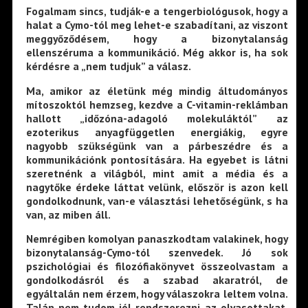
Fogalmam sincs, tudják-e a tengerbiológusok, hogy a
halat a Cymo-tól meg lehet-e szabadítani, az viszont
meggyőződésem, hogy a bizonytalanság
ellenszéruma a kommunikáció. Még akkor is, ha sok
kérdésre a „nem tudjuk” a válasz.
Ma, amikor az életünk még mindig áltudományos
mítoszoktól hemzseg, kezdve a C-vitamin-reklámban
hallott „időzóna-adagoló molekuláktól” az
ezoterikus anyagfüggetlen energiákig, egyre
nagyobb szükségünk van a párbeszédre és a
kommunikációnk pontosítására. Ha egyebet is látni
szeretnénk a világból, mint amit a média és a
nagytőke érdeke láttat velünk, először is azon kell
gondolkodnunk, van-e választási lehetőségünk, s ha
van, az miben áll.
Nemrégiben komolyan panaszkodtam valakinek, hogy
bizonytalanság-Cymo-tól szenvedek. Jó sok
pszichológiai és filozófiakönyvet összeolvastam a
gondolkodásról és a szabad akaratról, de
egyáltalán nem érzem, hogy válaszokra leltem volna.
Talán nem tudom jól rendszerezni az olvasottakat.