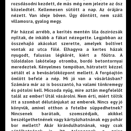
rozsdásodni kezdett, de más még nem jelezte az ősz
közeledtét. Kellemesen sütött a nap. Az órájára
nézett. Van ideje bőven. Úgy döntött, nem száll
villamosra, gyalog megy.
Pár házzal arrébb, a kerítés mentén lila őszirózsák
nyíltak, de inkább a fákat nézegette. Legjobban az
összehajló akácokat szerette, amelyek boltívet
vontak az utca fölé. Elhagyva a kertes házak
nyugodt, falusias légkörét, kiért a főútra. A
túloldalon lakótelep otromba, bordó betontornyai
meredeztek. Kényelmes tempóban, hátratett kézzel
sétált el a bevásárlóközpont mellett. A forgóajtón
ömlött befelé a nép. Mi jó van a vásárlásban?
Számára már az is bosszantó, ha valami tönkremegy
és pótolni kell. Micsoda nyűg, mire aztán megfelelőt
talál az ember! Utál vásárolni. Nem érti, miért töltik
itt a szombat délutánjukat az emberek. Nincs egy jó
könyvük, amivel otthon a fotelbe süppedhetnek?
Nincsenek barátaik, szomszédjaik, akikkel
beszélgethetnének vagy kártyázhatnának egy pohár
bor mellett? Akár kirándulhatnának, vagy csak