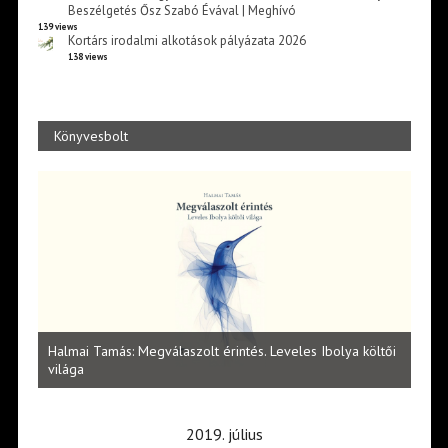
Beszélgetés Ősz Szabó Évával | Meghívó
139 views
Kortárs irodalmi alkotások pályázata 2026
138 views
Könyvesbolt
l
Halmai Tamás: Megválaszolt érintés. Leveles Ibolya költői
Laka
világa
2019. július