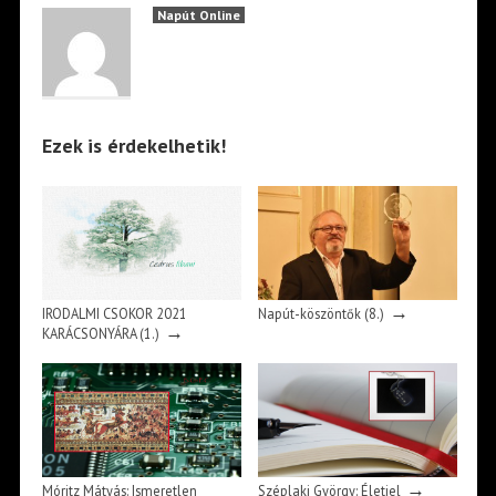
Napút Online
Ezek is érdekelhetik!
→
IRODALMI CSOKOR 2021
Napút-köszöntők (8.)
→
KARÁCSONYÁRA (1.)
→
Móritz Mátyás: Ismeretlen
Széplaki György: Életjel