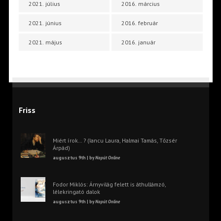
2021. július
2016. március
2021. június
2016. február
2021. május
2016. január
Friss
Miért írok… ? (Iancu Laura, Halmai Tamás, Tőzsér
Árpád)
augusztus 9th | by
Napút Online
Fodor Miklós: Árnyvilág felett is áthullámzó,
lélekringató dalok
augusztus 9th | by
Napút Online