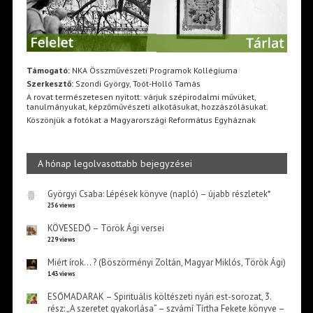
Támogató:
NKA Összművészeti Programok Kollégiuma
Szerkesztő:
Szondi György, Toót-Holló Tamás
A rovat természetesen nyitott: várjuk szépirodalmi művüket,
tanulmányukat, képzőművészeti alkotásukat, hozzászólásukat.
Köszönjük a fotókat a Magyarországi Református Egyháznak
A hónap legolvasottabb bejegyzései
Györgyi Csaba: Lépések könyve (napló) – újabb részletek*
256 views
KÖVESEDŐ – Török Ági versei
229 views
Miért írok… ? (Böszörményi Zoltán, Magyar Miklós, Török Ági)
143 views
ESŐMADARAK – Spirituális költészeti nyári est-sorozat, 3.
rész: „A szeretet gyakorlása” – szvámí Tírtha Fekete könyve –