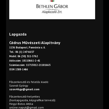
Lapgazda
Cédrus Művészeti Alapítvány
1136 Budapest, Pannónia u. 6.
Tel.: 06 (1) 247-6657
Mobil: 06 (30) 511-3762
Adószám: 18110661-2-41
Számlaszám: 11713012-21181665
ISSN 1588-1466
Főszerkesztő és felelős kiadó:
Szondi György
szon46gy@gmail.com
Főszerkesztő-helyettes
(honlapgazda, képgrafikai tervező):
Hegyi-Botos Attila
online.naput@gmail.com