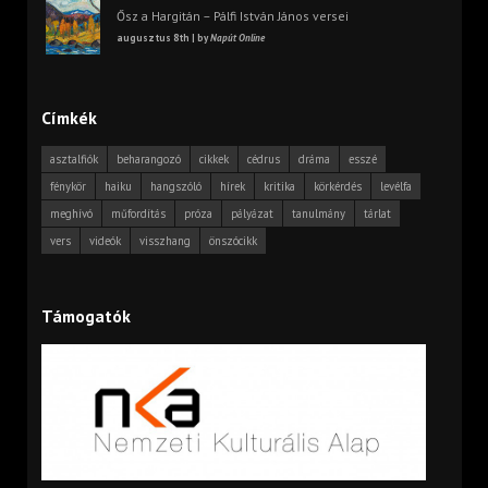
Ősz a Hargitán – Pálfi István János versei
augusztus 8th | by
Napút Online
Címkék
asztalfiók
beharangozó
cikkek
cédrus
dráma
esszé
fénykör
haiku
hangszóló
hírek
kritika
körkérdés
levélfa
meghívó
műfordítás
próza
pályázat
tanulmány
tárlat
vers
videók
visszhang
önszócikk
Támogatók