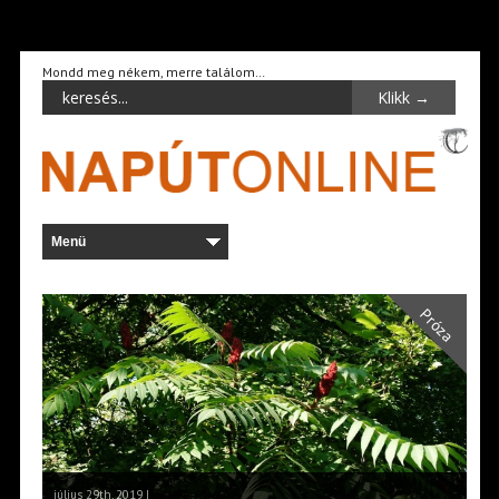
Mondd meg nékem, merre találom…
Próza
július 29th, 2019 |