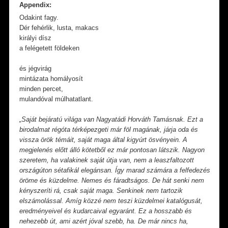
Appendix:
Odakint fagy.
Dér fehérlik, lusta, makacs
királyi dísz
a felégetett földeken
és jégvirág
mintázata homályosít
minden percet,
mulandóval múlhatatlant.
„Saját bejáratú világa van Nagyatádi Horváth Tamásnak. Ezt a
birodalmat régóta térképezgeti már föl magának, járja oda és
vissza örök témáit, saját maga által kigyúrt ösvényein. A
megjelenés előtt álló kötetből ez már pontosan látszik. Nagyon
szeretem, ha valakinek saját útja van, nem a leaszfaltozott
országúton sétafikál elegánsan. Így marad számára a felfedezés
öröme és küzdelme. Nemes és fáradtságos. De hát senki nem
kényszeríti rá, csak saját maga. Senkinek nem tartozik
elszámolással. Amíg közzé nem teszi küzdelmei katalógusát,
eredményeivel és kudarcaival egyaránt. Ez a hosszabb és
nehezebb út, ami azért jóval szebb, ha. De már nincs ha,