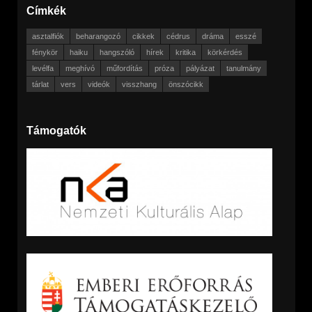
Címkék
asztalfiók
beharangozó
cikkek
cédrus
dráma
esszé
fénykör
haiku
hangszóló
hírek
kritika
körkérdés
levélfa
meghívó
műfordítás
próza
pályázat
tanulmány
tárlat
vers
videók
visszhang
önszócikk
Támogatók