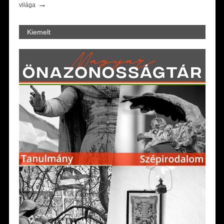
→
világa
Kiemelt