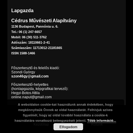
Lapgazda
Cédrus Művészeti Alapítvány
1136 Budapest, Pannónia u. 6.
Tel.: 06 (1) 247-6657
Mobil: 06 (30) 511-3762
Adószám: 18110661-2-41
Számlaszám: 11713012-21181665
ISSN 1588-1466
Főszerkesztő és felelős kiadó:
Szondi György
szon46gy@gmail.com
Főszerkesztő-helyettes
(honlapgazda, képgrafikai tervező):
Hegyi-Botos Attila
online.naput@gmail.com
A weboldalon cookie-kat használunk annak érdekében, hogy
megkönnyítsük Önnek az oldal használatát. Felhívjuk szíves
Minden jog fenntartva. © 2016 Napút Online
figyelmét, hogy az oldal további használata a cookie-k
használatára vonatkozó beleegyezését jelenti.
Több információ...
Kezdőlap
Print
Szerzőink
Rólunk
Elfogadom