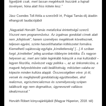
figyeljünk csak, mert lassan megérkezik hozzánk a hajnali
ösvényen, hóna alatt friss kötete lesz.”
Jász Csendes Toll Attila a szerzőről írt, Prágai Tamás-díj átadón
elhangzott laudációjából
„Nagyatádi Horváth Tamás metafizikai érintettségű szerző.
Viszont nem programművész. Az izgalmas gondolati címek alatt
nem „kifejtések”, hanem személyes megélések következnek,
teljesen egyéni, szinte hasonlíthatatlan költészetet formálva.
Kiemelhető sajátosság egyfajta „kíméletlenség” […] A szóban
forgó „kíméletlen” jelleg azonban többnyire önkritika. És nagyon
helyesen az, mert ami talán leginkább hiányzik a mai kultúrából –
legyen filozófia, művészet vagy politika –, az az önkorrekcióra, a
magunk helyesbítésére való beállítottság, miközben valaha ez
képezte minden kultúra alapját. Összességében véve: jó itt,
versek és megfejtendő gondolatiság együttesében, ahol
realizmus, egzisztencializmus és személyesség szépen
találkozik egy nem dogmatikus, úgynevezett vallásos
idealizmussal.”
Horváth Róbert könyvajánlójából (Magyar Hüperion, 2018. tél)