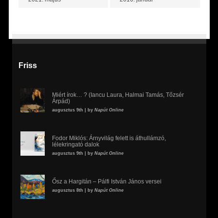
Friss
Miért írok… ? (Iancu Laura, Halmai Tamás, Tőzsér
Árpád)
augusztus 9th | by
Napút Online
Fodor Miklós: Árnyvilág felett is áthullámzó,
lélekringató dalok
augusztus 9th | by
Napút Online
Ősz a Hargitán – Pálfi István János versei
augusztus 8th | by
Napút Online