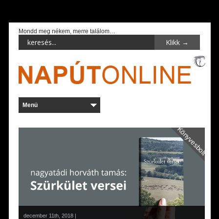
Mondd meg nékem, merre találom…
Könyvesbolt
december 11th, 2018 |