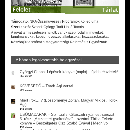
Támogató:
NKA Összművészeti Programok Kollégiuma
Szerkesztő:
Szondi György, Toót-Holló Tamás
A rovat természetesen nyitott: várjuk szépirodalmi művüket,
tanulmányukat, képzőművészeti alkotásukat, hozzászólásukat.
Köszönjük a fotókat a Magyarországi Református Egyháznak
A hónap legolvasottabb bejegyzései
Györgyi Csaba: Lépések könyve (napló) – újabb részletek*
256 views
KÖVESEDŐ – Török Ági versei
229 views
Miért írok… ? (Böszörményi Zoltán, Magyar Miklós, Török
Ági)
143 views
ESŐMADARAK – Spirituális költészeti nyári est-sorozat,
3. rész: „A szeretet gyakorlása” – szvámí Tírtha Fekete
könyve – Beszélgetés Ősz Szabó Évával | Meghívó
139 views