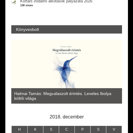
Kortárs irodalmi alkotások pályázata 2026
138 views
Könyvesbolt
a
Halmai Tamás: Megválaszolt érintés. Leveles Ibolya
Laka
költői világa
2018. december
H
K
S
C
P
S
V