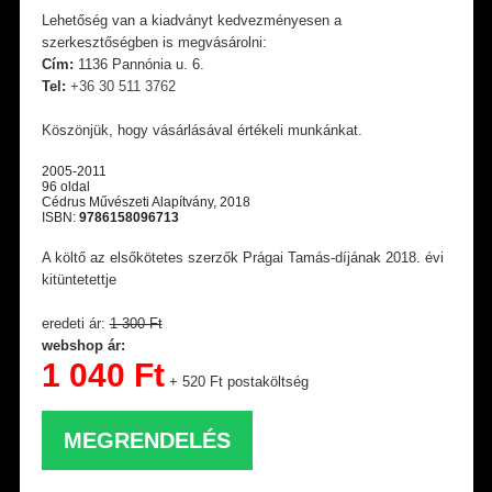
Lehetőség van a kiadványt kedvezményesen a
szerkesztőségben is megvásárolni:
Cím:
1136 Pannónia u. 6.
Tel:
+36 30 511 3762
Köszönjük, hogy vásárlásával értékeli munkánkat.
2005-2011
96 oldal
Cédrus Művészeti Alapítvány, 2018
ISBN:
9786158096713
A költő az elsőkötetes szerzők Prágai Tamás-díjának 2018. évi
kitüntetettje
eredeti ár:
1 300 Ft
webshop ár:
1 040 Ft
+ 520 Ft postaköltség
MEGRENDELÉS