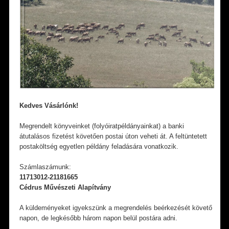
Kedves Vásárlónk!
Megrendelt könyveinket (folyóiratpéldányainkat) a banki
átutalásos fizetést követően postai úton veheti át. A feltüntetett
postaköltség egyetlen példány feladására vonatkozik.
Számlaszámunk:
11713012-21181665
Cédrus Művészeti Alapítvány
A küldeményeket igyekszünk a megrendelés beérkezését követő
napon, de legkésőbb három napon belül postára adni.