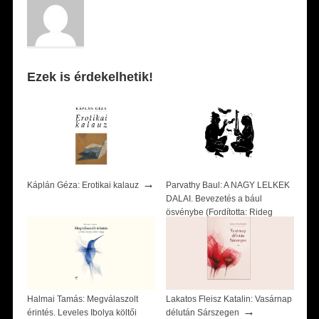
Ezek is érdekelhetik!
→
Káplán Géza: Erotikai kalauz
Parvathy Baul: A NAGY LELKEK
DALAI. Bevezetés a bául
ösvénybe (Fordította: Rideg
→
Zsófia)
Halmai Tamás: Megválaszolt
Lakatos Fleisz Katalin: Vasárnap
→
érintés. Leveles Ibolya költői
délután Sárszegen