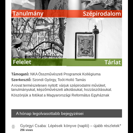
Támogató:
NKA Összművészeti Programok Kollégiuma
Szerkesztő:
Szondi György, Toót-Holló Tamás
A rovat természetesen nyitott: várjuk szépirodalmi művüket,
tanulmányukat, képzőművészeti alkotásukat, hozzászólásukat.
Köszönjük a fotókat a Magyarországi Református Egyháznak
A hónap legolvasottabb bejegyzései
Györgyi Csaba: Lépések könyve (napló) – újabb részletek*
256 views