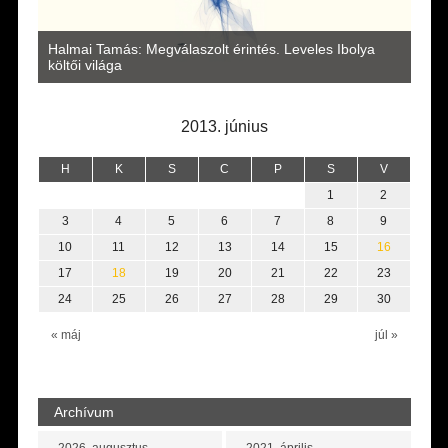
a
Halmai Tamás: Megválaszolt érintés. Leveles Ibolya
Laka
költői világa
2013. június
H
K
S
C
P
S
V
1
2
3
4
5
6
7
8
9
10
11
12
13
14
15
16
17
18
19
20
21
22
23
24
25
26
27
28
29
30
« máj
júl »
Archívum