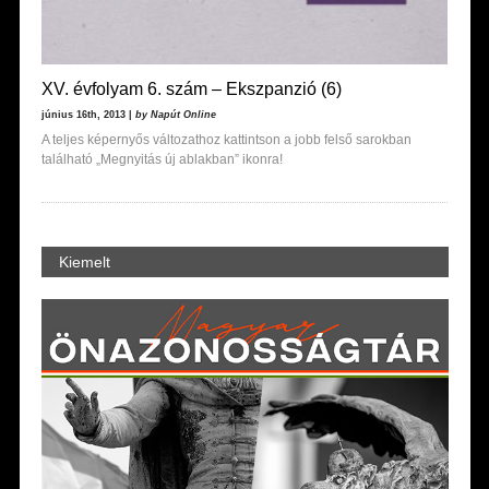
XV. évfolyam 6. szám – Ekszpanzió (6)
június 16th, 2013 |
by Napút Online
A teljes képernyős változathoz kattintson a jobb felső sarokban
található „Megnyitás új ablakban” ikonra!
Kiemelt