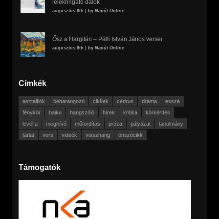
lélekringató dalok
augusztus 9th | by
Napút Online
Ősz a Hargitán – Pálfi István János versei
augusztus 8th | by
Napút Online
Címkék
asztalfiók
beharangozó
cikkek
cédrus
dráma
esszé
fénykör
haiku
hangszóló
hírek
kritika
körkérdés
levélfa
meghívó
műfordítás
próza
pályázat
tanulmány
tárlat
vers
videók
visszhang
önszócikk
Támogatók