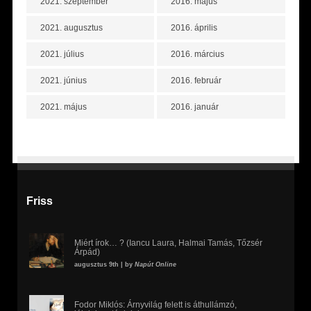
2021. szeptember
2016. május
2021. augusztus
2016. április
2021. július
2016. március
2021. június
2016. február
2021. május
2016. január
Friss
Miért írok… ? (Iancu Laura, Halmai Tamás, Tőzsér
Árpád)
augusztus 9th | by
Napút Online
Fodor Miklós: Árnyvilág felett is áthullámzó,