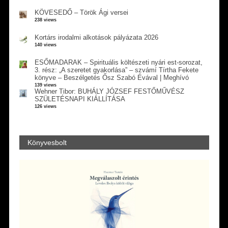
KÖVESEDŐ – Török Ági versei
238 views
Kortárs irodalmi alkotások pályázata 2026
140 views
ESŐMADARAK – Spirituális költészeti nyári est-sorozat,
3. rész: „A szeretet gyakorlása” – szvámí Tírtha Fekete
könyve – Beszélgetés Ősz Szabó Évával | Meghívó
139 views
Wehner Tibor: BUHÁLY JÓZSEF FESTŐMŰVÉSZ
SZÜLETÉSNAPI KIÁLLÍTÁSA
126 views
Könyvesbolt