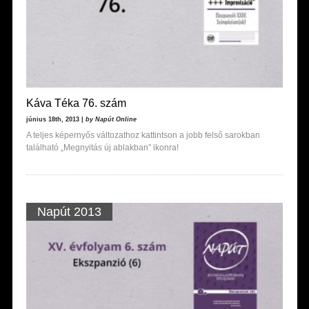
Káva Téka 76. szám
június 18th, 2013 |
by Napút Online
A teljes képernyős változathoz kattintson a jobb felső sarokban
található „Megnyitás új ablakban” ikonra!
Napút 2013