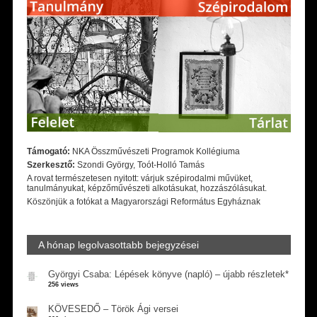
Támogató:
NKA Összművészeti Programok Kollégiuma
Szerkesztő:
Szondi György, Toót-Holló Tamás
A rovat természetesen nyitott: várjuk szépirodalmi művüket,
tanulmányukat, képzőművészeti alkotásukat, hozzászólásukat.
Köszönjük a fotókat a Magyarországi Református Egyháznak
A hónap legolvasottabb bejegyzései
Györgyi Csaba: Lépések könyve (napló) – újabb részletek*
256 views
KÖVESEDŐ – Török Ági versei