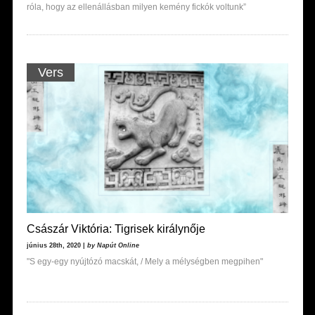
róla, hogy az ellenállásban milyen kemény fickók voltunk”
Vers
Császár Viktória: Tigrisek királynője
június 28th, 2020 |
by Napút Online
"S egy-egy nyújtózó macskát, / Mely a mélységben megpihen"