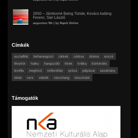
2650 – Jámborné Balog Tünde, Kovács katáng
Ferenc, Sári László
augusztus 5th | by
Napút Online
Címkék
asztalfiók
beharangozó
cikkek
cédrus
dráma
esszé
fénykör
haiku
hangszóló
hírek
kritika
körkérdés
levélfa
meghívó
műfordítás
próza
pályázat
tanulmány
tárlat
vers
videók
visszhang
önszócikk
Támogatók