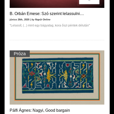
B. Orbán Emese: Szó szerint lelassulni…
június 26th, 2020 |
by Napút Online
"Lelassít, (...) mint egy bágyatag, kora őszi péntek délután"
Próza
Pálfi Ágnes: Nagyi, Good bargain