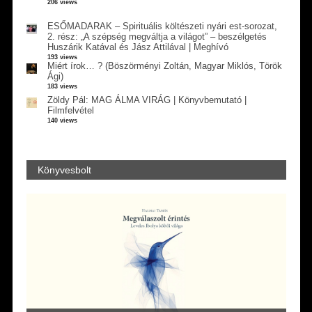
206 views
ESŐMADARAK – Spirituális költészeti nyári est-sorozat,
2. rész: „A szépség megváltja a világot” – beszélgetés
Huszárik Katával és Jász Attilával | Meghívó
193 views
Miért írok… ? (Böszörményi Zoltán, Magyar Miklós, Török
Ági)
183 views
Zöldy Pál: MAG ÁLMA VIRÁG | Könyvbemutató |
Filmfelvétel
140 views
Könyvesbolt