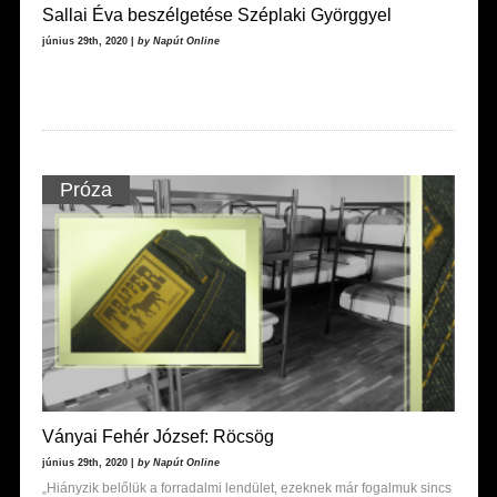
Sallai Éva beszélgetése Széplaki Györggyel
június 29th, 2020 |
by Napút Online
Próza
Ványai Fehér József: Röcsög
június 29th, 2020 |
by Napút Online
„Hiányzik belőlük a forradalmi lendület, ezeknek már fogalmuk sincs