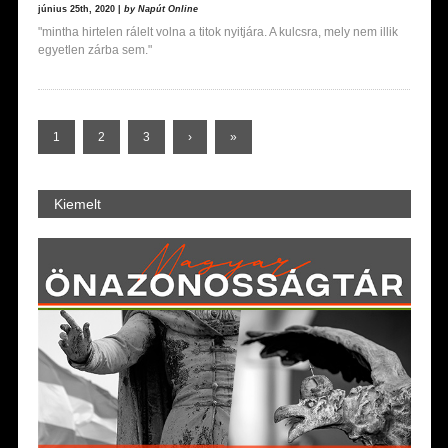
június 25th, 2020 |
by Napút Online
"mintha hirtelen rálelt volna a titok nyitjára. A kulcsra, mely nem illik
egyetlen zárba sem."
1
2
3
›
»
Kiemelt