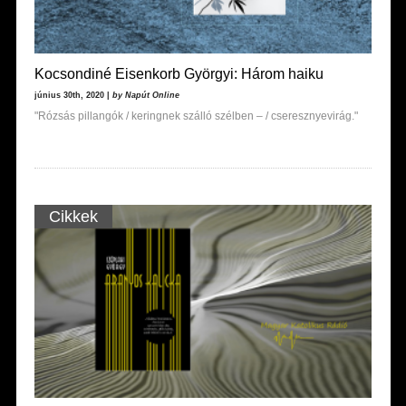
Kocsondiné Eisenkorb Györgyi: Három haiku
június 30th, 2020 |
by Napút Online
"Rózsás pillangók / keringnek szálló szélben – / cseresznyevirág."
Cikkek