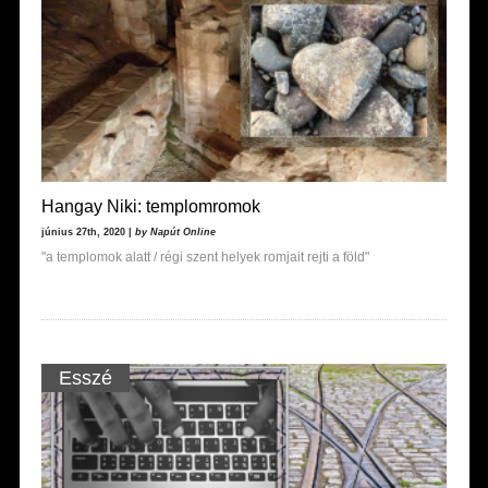
Hangay Niki: templomromok
június 27th, 2020 |
by Napút Online
"a templomok alatt / régi szent helyek romjait rejti a föld"
Esszé