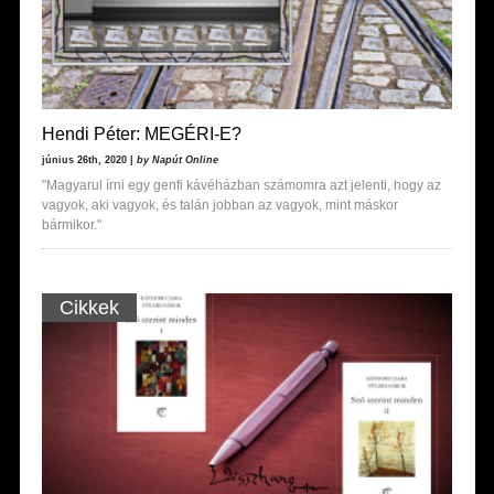
Hendi Péter: MEGÉRI-E?
június 26th, 2020 |
by Napút Online
"Magyarul írni egy genfi kávéházban számomra azt jelenti, hogy az
vagyok, aki vagyok, és talán jobban az vagyok, mint máskor
bármikor."
Cikkek