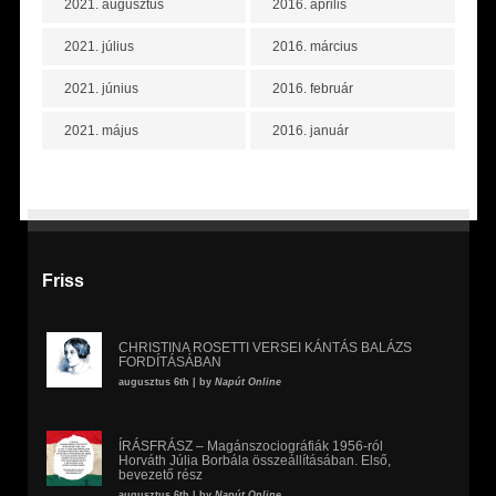
2021. augusztus
2016. április
2021. július
2016. március
2021. június
2016. február
2021. május
2016. január
Friss
CHRISTINA ROSETTI VERSEI KÁNTÁS BALÁZS
FORDÍTÁSÁBAN
augusztus 6th | by
Napút Online
ÍRÁSFRÁSZ – Magánszociográfiák 1956-ról
Horváth Júlia Borbála összeállításában. Első,
bevezető rész
augusztus 6th | by
Napút Online