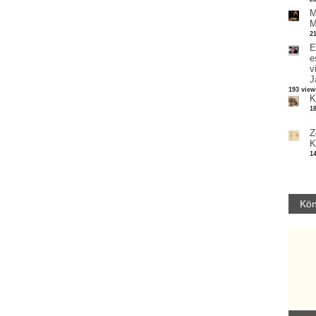
M
M
2
E
e
v
J
193 view
K
1
Z
K
1
Kön
Parvathy Baul: A NAGY LELKEK DALAI.