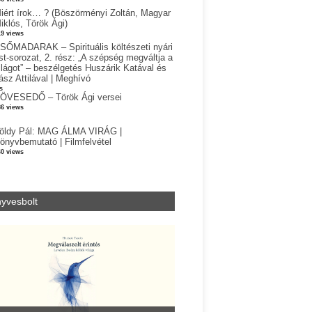
iért írok… ? (Böszörményi Zoltán, Magyar
iklós, Török Ági)
19 views
SŐMADARAK – Spirituális költészeti nyári
st-sorozat, 2. rész: „A szépség megváltja a
ilágot” – beszélgetés Huszárik Katával és
ász Attilával | Meghívó
s
ÖVESEDŐ – Török Ági versei
86 views
öldy Pál: MAG ÁLMA VIRÁG |
önyvbemutató | Filmfelvétel
40 views
yvesbolt