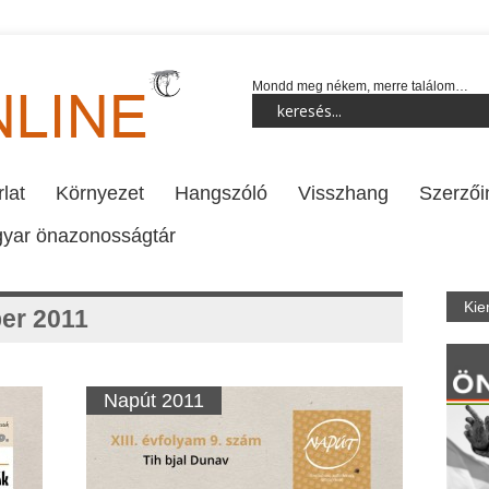
Mondd meg nékem, merre találom…
lat
Környezet
Hangszóló
Visszhang
Szerzői
yar önazonosságtár
Kie
er 2011
Napút 2011