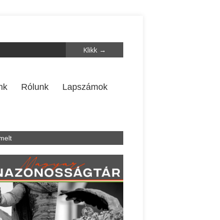
nk
Rólunk
Lapszámok
melt