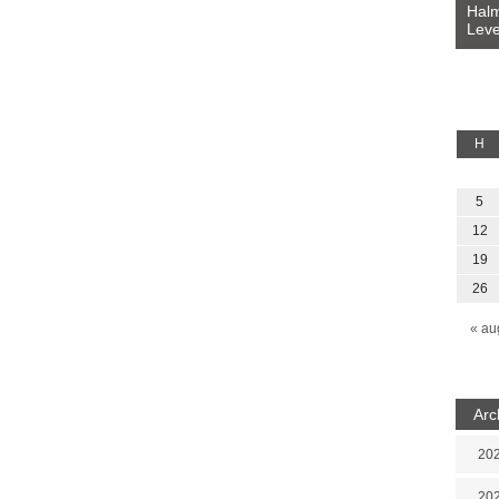
Bevezetés a bául ösvénybe (Fordította:
Halm
Rideg Zsófia)
Leve
lauz
H
5
12
19
26
« au
Arc
202
202