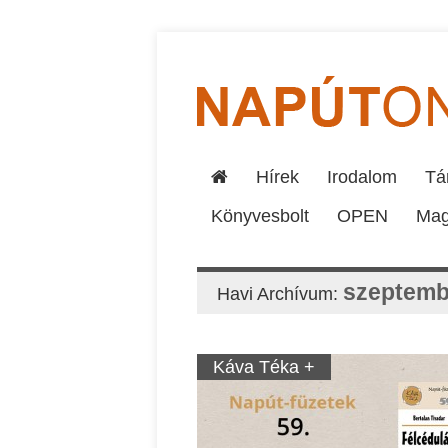
Hírek
Irodalom
Tár
Könyvesbolt
OPEN
Mag
szeptemb
Havi Archívum:
Káva Téka +