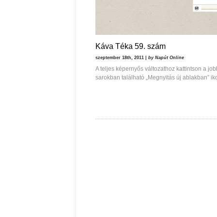
Káva Téka 59. szám
szeptember 18th, 2011 |
by Napút Online
A teljes képernyős változathoz kattintson a job
sarokban található „Megnyitás új ablakban” ik