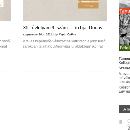
XIII. évfolyam 9. szám – Tih bjal Dunav
szeptember 16th, 2011 |
by Napút Online
b felső
A teljes képernyős változathoz kattintson a jobb felső
onra!
sarokban található „Megnyitás új ablakban” ikonra!
Támog
Kollég
Szerke
A rovat
művüke
alkotá
Köszön
Egyhá
A h
G
ú
2