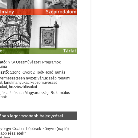
ató:
NKA Összművészeti Programok
iuma
sztő:
Szondi György, Toót-Holló Tamás
 természetesen nyitott: várjuk szépirodalmi
t, tanulmányukat, képzőművészeti
sukat, hozzászólásukat.
jük a fotókat a Magyarországi Református
znak
ónap legolvasottabb bejegyzései
yörgyi Csaba: Lépések könyve (napló) –
jabb részletek*
56 views