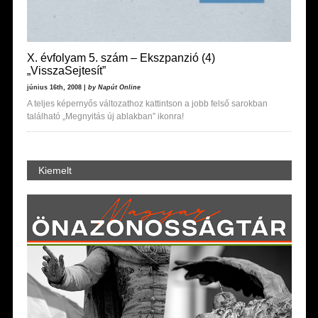
X. évfolyam 5. szám – Ekszpanzió (4)
„VisszaSejtesít”
június 16th, 2008 |
by Napút Online
A teljes képernyős változathoz kattintson a jobb felső sarokban
található „Megnyitás új ablakban” ikonra!
Kiemelt