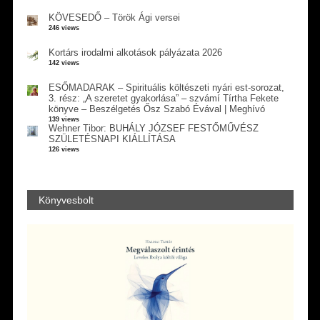
KÖVESEDŐ – Török Ági versei
246 views
Kortárs irodalmi alkotások pályázata 2026
142 views
ESŐMADARAK – Spirituális költészeti nyári est-sorozat,
3. rész: „A szeretet gyakorlása” – szvámí Tírtha Fekete
könyve – Beszélgetés Ősz Szabó Évával | Meghívó
139 views
Wehner Tibor: BUHÁLY JÓZSEF FESTŐMŰVÉSZ
SZÜLETÉSNAPI KIÁLLÍTÁSA
126 views
Könyvesbolt