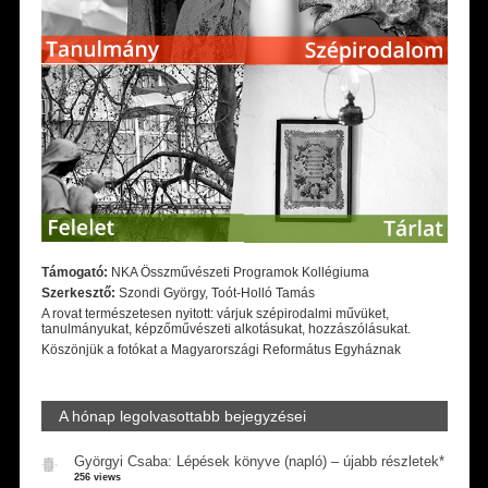
Támogató:
NKA Összművészeti Programok Kollégiuma
Szerkesztő:
Szondi György, Toót-Holló Tamás
A rovat természetesen nyitott: várjuk szépirodalmi művüket,
tanulmányukat, képzőművészeti alkotásukat, hozzászólásukat.
Köszönjük a fotókat a Magyarországi Református Egyháznak
A hónap legolvasottabb bejegyzései
Györgyi Csaba: Lépések könyve (napló) – újabb részletek*
256 views