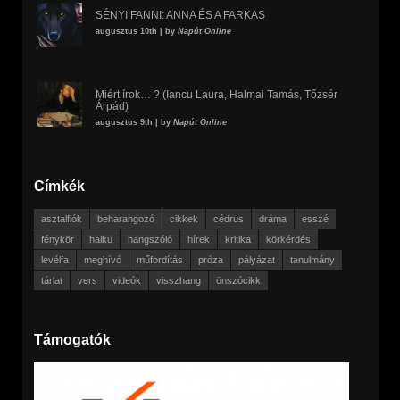
SÉNYI FANNI: ANNA ÉS A FARKAS
augusztus 10th | by
Napút Online
Miért írok… ? (Iancu Laura, Halmai Tamás, Tőzsér
Árpád)
augusztus 9th | by
Napút Online
Címkék
asztalfiók
beharangozó
cikkek
cédrus
dráma
esszé
fénykör
haiku
hangszóló
hírek
kritika
körkérdés
levélfa
meghívó
műfordítás
próza
pályázat
tanulmány
tárlat
vers
videók
visszhang
önszócikk
Támogatók