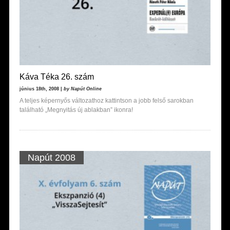
Káva Téka 26. szám
június 18th, 2008 |
by Napút Online
A teljes képernyős változathoz kattintson a jobb felső sarokban
található „Megnyitás új ablakban” ikonra!
Napút 2008