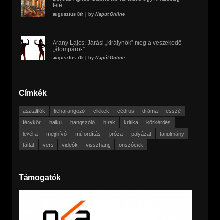
felé
augusztus 8th | by
Napút Online
Arany Lajos: Járási „királynők” meg a veszekedő
„álompárok”
augusztus 7th | by
Napút Online
Címkék
asztalfiók
beharangozó
cikkek
cédrus
dráma
esszé
fénykör
haiku
hangszóló
hírek
kritika
körkérdés
levélfa
meghívó
műfordítás
próza
pályázat
tanulmány
tárlat
vers
videók
visszhang
önszócikk
Támogatók