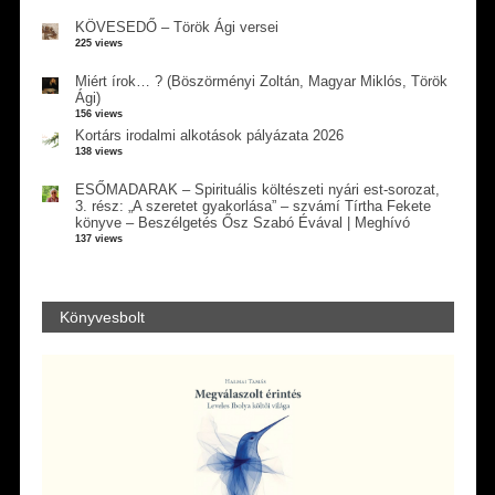
KÖVESEDŐ – Török Ági versei
225 views
Miért írok… ? (Böszörményi Zoltán, Magyar Miklós, Török
Ági)
156 views
Kortárs irodalmi alkotások pályázata 2026
138 views
ESŐMADARAK – Spirituális költészeti nyári est-sorozat,
3. rész: „A szeretet gyakorlása” – szvámí Tírtha Fekete
könyve – Beszélgetés Ősz Szabó Évával | Meghívó
137 views
Könyvesbolt