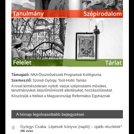
Támogató:
NKA Összművészeti Programok Kollégiuma
Szerkesztő:
Szondi György, Toót-Holló Tamás
A rovat természetesen nyitott: várjuk szépirodalmi művüket,
tanulmányukat, képzőművészeti alkotásukat, hozzászólásukat.
Köszönjük a fotókat a Magyarországi Református Egyháznak
A hónap legolvasottabb bejegyzései
Györgyi Csaba: Lépések könyve (napló) – újabb részletek*
256 views