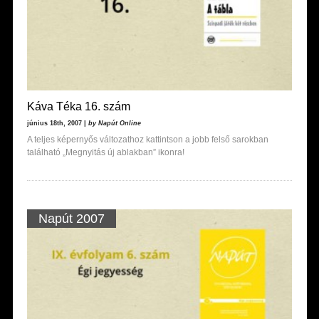
Káva Téka 16. szám
június 18th, 2007 |
by Napút Online
A teljes képernyős változathoz kattintson a jobb felső sarokban
található „Megnyitás új ablakban” ikonra!
Napút 2007