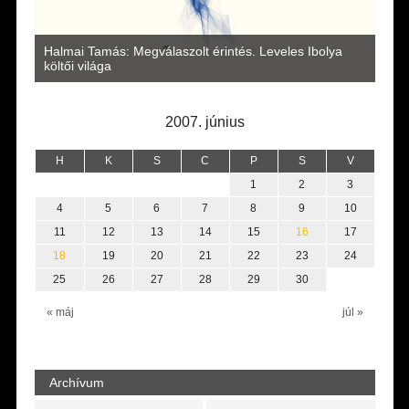
a
Halmai Tamás: Megválaszolt érintés. Leveles Ibolya
Laka
költői világa
2007. június
H
K
S
C
P
S
V
1
2
3
4
5
6
7
8
9
10
11
12
13
14
15
16
17
18
19
20
21
22
23
24
25
26
27
28
29
30
« máj
júl »
Archívum