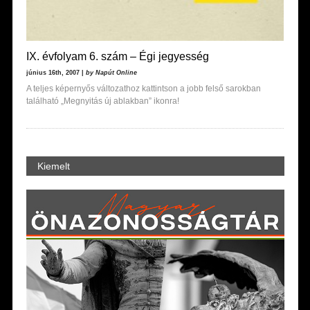
IX. évfolyam 6. szám – Égi jegyesség
június 16th, 2007 |
by Napút Online
A teljes képernyős változathoz kattintson a jobb felső sarokban
található „Megnyitás új ablakban” ikonra!
Kiemelt