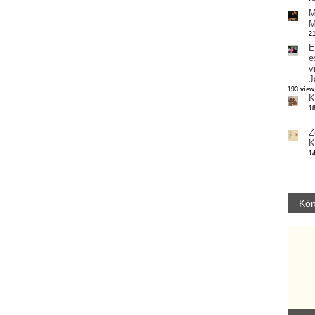
M
M
2
E
e
v
J
193 view
K
1
Z
K
1
Kön
Parvathy Baul: A NAGY LELKEK DALAI.