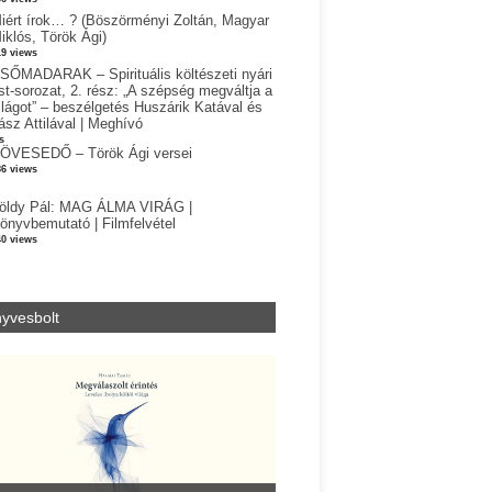
iért írok… ? (Böszörményi Zoltán, Magyar
iklós, Török Ági)
19 views
SŐMADARAK – Spirituális költészeti nyári
st-sorozat, 2. rész: „A szépség megváltja a
ilágot” – beszélgetés Huszárik Katával és
ász Attilával | Meghívó
s
ÖVESEDŐ – Török Ági versei
86 views
öldy Pál: MAG ÁLMA VIRÁG |
önyvbemutató | Filmfelvétel
40 views
yvesbolt