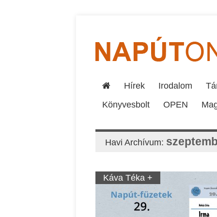
Hírek
Irodalom
Tár
Könyvesbolt
OPEN
Mag
szeptemb
Havi Archívum:
Káva Téka +