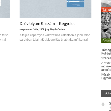
X. évfolyam 9. szám – Kegyelet
szeptember 16th, 2008 |
by Napút Online
b felső
A teljes képernyős változathoz kattintson a jobb felső
onra!
sarokban található „Megnyitás új ablakban” ikonra!
Támog
Kollég
Szerke
A rovat
művüke
alkotá
Köszön
Egyhá
A h
G
ú
2