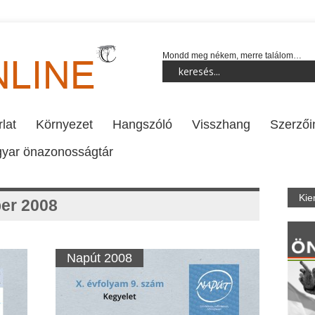
Mondd meg nékem, merre találom…
lat
Környezet
Hangszóló
Visszhang
Szerzői
yar önazonosságtár
Kie
er 2008
Napút 2008