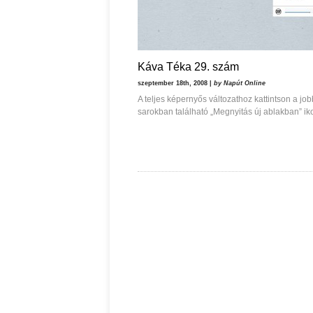
Káva Téka 29. szám
szeptember 18th, 2008 |
by Napút Online
A teljes képernyős változathoz kattintson a job
sarokban található „Megnyitás új ablakban” ik