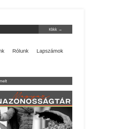
nk
Rólunk
Lapszámok
melt