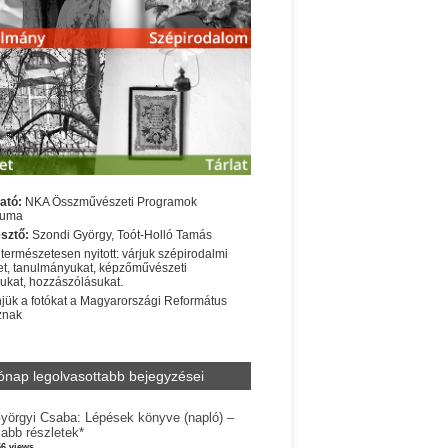
ató:
NKA Összművészeti Programok
iuma
sztő:
Szondi György, Toót-Holló Tamás
 természetesen nyitott: várjuk szépirodalmi
t, tanulmányukat, képzőművészeti
sukat, hozzászólásukat.
jük a fotókat a Magyarországi Református
znak
ónap legolvasottabb bejegyzései
yörgyi Csaba: Lépések könyve (napló) –
jabb részletek*
56 views