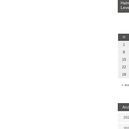
Bevezetés a bául ösvénybe (Fordította:
Halm
Rideg Zsófia)
Leve
lauz
H
1
8
15
22
29
« au
Arc
202
202