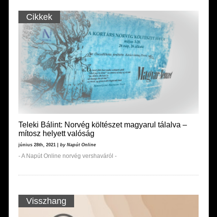
Cikkek
Teleki Bálint: Norvég költészet magyarul tálalva –
mítosz helyett valóság
június 28th, 2021 |
by Napút Online
- A Napút Online norvég vershaváról -
Visszhang