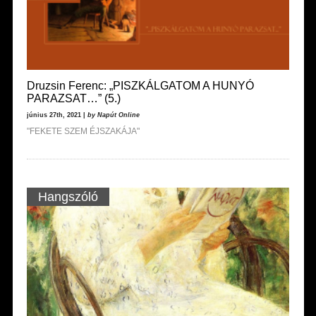
Druzsin Ferenc: „PISZKÁLGATOM A HUNYÓ
PARAZSAT…” (5.)
június 27th, 2021 |
by Napút Online
"FEKETE SZEM ÉJSZAKÁJA"
Hangszóló