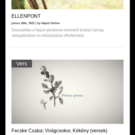
ELLENPONT
június 26th, 2021 |
by Napút Online
Összeállítás a Napút alkotóinak műveiből Erdélyi György
válogatásában és előadásában (filmfelvétel)
Vers
Fecske Csaba: Virágcsokor, Kökény (versek)