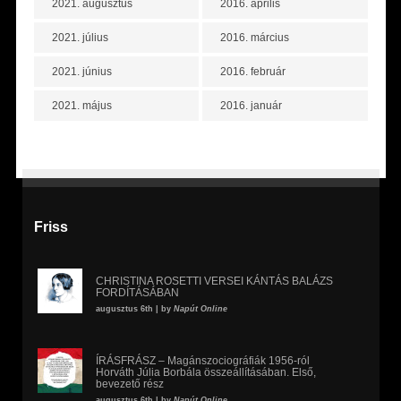
2021. augusztus
2016. április
2021. július
2016. március
2021. június
2016. február
2021. május
2016. január
Friss
CHRISTINA ROSETTI VERSEI KÁNTÁS BALÁZS
FORDÍTÁSÁBAN
augusztus 6th | by
Napút Online
ÍRÁSFRÁSZ – Magánszociográfiák 1956-ról
Horváth Júlia Borbála összeállításában. Első,
bevezető rész
augusztus 6th | by
Napút Online