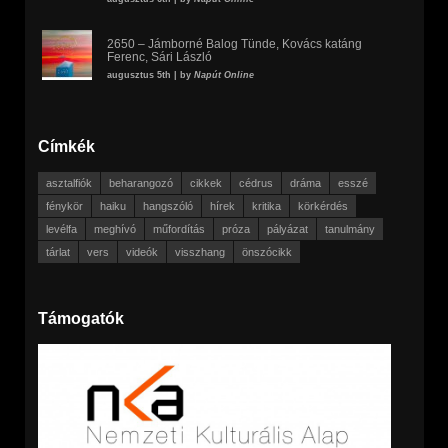
2650 – Jámborné Balog Tünde, Kovács katáng
Ferenc, Sári László
augusztus 5th | by
Napút Online
Címkék
asztalfiók
beharangozó
cikkek
cédrus
dráma
esszé
fénykör
haiku
hangszóló
hírek
kritika
körkérdés
levélfa
meghívó
műfordítás
próza
pályázat
tanulmány
tárlat
vers
videók
visszhang
önszócikk
Támogatók