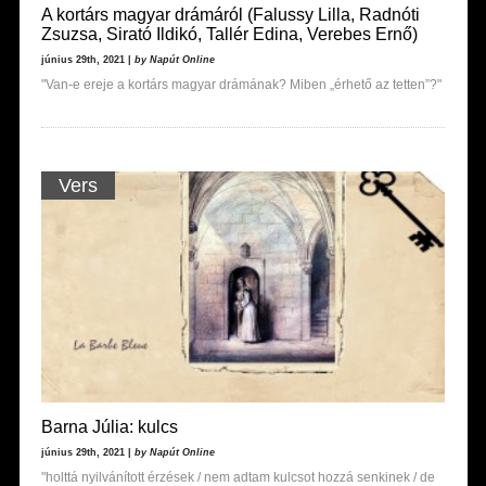
A kortárs magyar drámáról (Falussy Lilla, Radnóti
Zsuzsa, Sirató Ildikó, Tallér Edina, Verebes Ernő)
június 29th, 2021 |
by Napút Online
"Van-e ereje a kortárs magyar drámának? Miben „érhető az tetten”?"
Vers
Barna Júlia: kulcs
június 29th, 2021 |
by Napút Online
"holttá nyilvánított érzések / nem adtam kulcsot hozzá senkinek / de