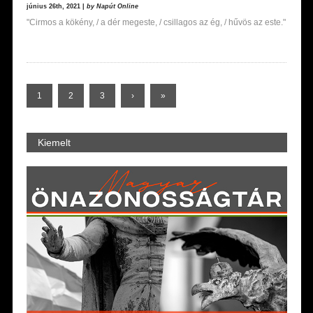
június 26th, 2021 |
by Napút Online
"Cirmos a kökény, / a dér megeste, / csillagos az ég, / hűvös az este."
1
2
3
›
»
Kiemelt