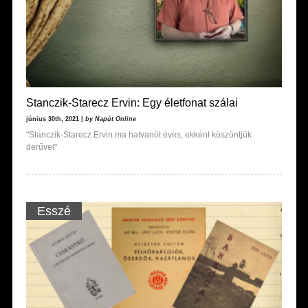
Stanczik-Starecz Ervin: Egy életfonat szálai
június 30th, 2021 |
by Napút Online
"Stanczik-Starecz Ervin ma hatvanöt éves, ekként köszöntjük
derűvel"
Esszé