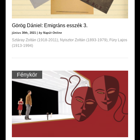
Görög Dániel: Emigráns esszék 3.
június 30th, 2021 |
by Napút Online
Sztáray Zoltán (1918-2011), Nyisztor Zoltán (1893-1979), Füry Lajos
(1913-1994)
Fénykör