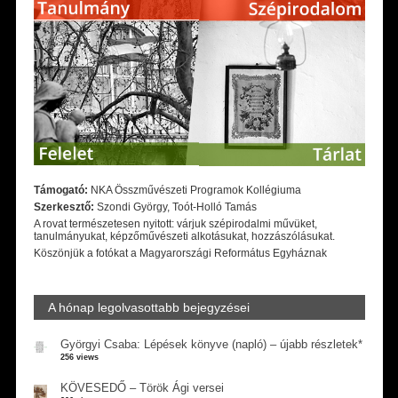
Támogató:
NKA Összművészeti Programok Kollégiuma
Szerkesztő:
Szondi György, Toót-Holló Tamás
A rovat természetesen nyitott: várjuk szépirodalmi művüket,
tanulmányukat, képzőművészeti alkotásukat, hozzászólásukat.
Köszönjük a fotókat a Magyarországi Református Egyháznak
A hónap legolvasottabb bejegyzései
Györgyi Csaba: Lépések könyve (napló) – újabb részletek*
256 views
KÖVESEDŐ – Török Ági versei