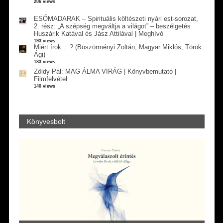
206 views
ESŐMADARAK – Spirituális költészeti nyári est-sorozat,
2. rész: „A szépség megváltja a világot” – beszélgetés
Huszárik Katával és Jász Attilával | Meghívó
193 views
Miért írok… ? (Böszörményi Zoltán, Magyar Miklós, Török
Ági)
183 views
Zöldy Pál: MAG ÁLMA VIRÁG | Könyvbemutató |
Filmfelvétel
140 views
Könyvesbolt