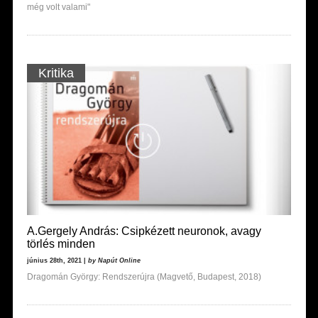
még volt valami"
Kritika
A.Gergely András: Csipkézett neuronok, avagy
törlés minden
június 28th, 2021 |
by Napút Online
Dragomán György: Rendszerújra (Magvető, Budapest, 2018)