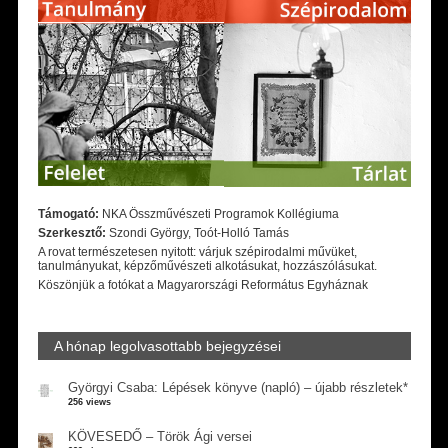
Támogató:
NKA Összművészeti Programok Kollégiuma
Szerkesztő:
Szondi György, Toót-Holló Tamás
A rovat természetesen nyitott: várjuk szépirodalmi művüket,
tanulmányukat, képzőművészeti alkotásukat, hozzászólásukat.
Köszönjük a fotókat a Magyarországi Református Egyháznak
A hónap legolvasottabb bejegyzései
Györgyi Csaba: Lépések könyve (napló) – újabb részletek*
256 views
KÖVESEDŐ – Török Ági versei