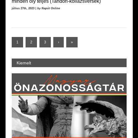
minden oly teljes (Tandori-kollázsversek)
július 27th, 2023 |
by Napút Online
1
2
3
›
»
Kiemelt