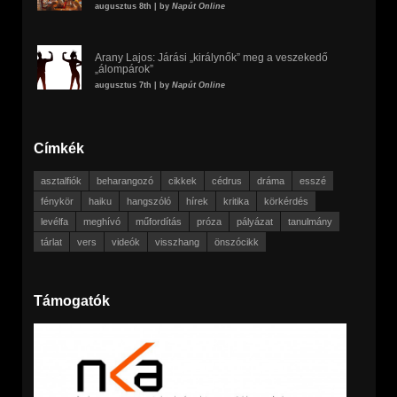
augusztus 8th | by
Napút Online
Arany Lajos: Járási „királynők” meg a veszekedő
„álompárok”
augusztus 7th | by
Napút Online
Címkék
asztalfiók
beharangozó
cikkek
cédrus
dráma
esszé
fénykör
haiku
hangszóló
hírek
kritika
körkérdés
levélfa
meghívó
műfordítás
próza
pályázat
tanulmány
tárlat
vers
videók
visszhang
önszócikk
Támogatók