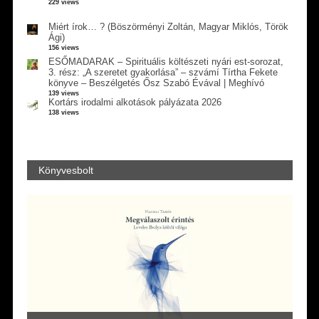
229 views
Miért írok… ? (Böszörményi Zoltán, Magyar Miklós, Török
Ági)
156 views
ESŐMADARAK – Spirituális költészeti nyári est-sorozat,
3. rész: „A szeretet gyakorlása” – szvámí Tírtha Fekete
könyve – Beszélgetés Ősz Szabó Évával | Meghívó
139 views
Kortárs irodalmi alkotások pályázata 2026
138 views
Könyvesbolt