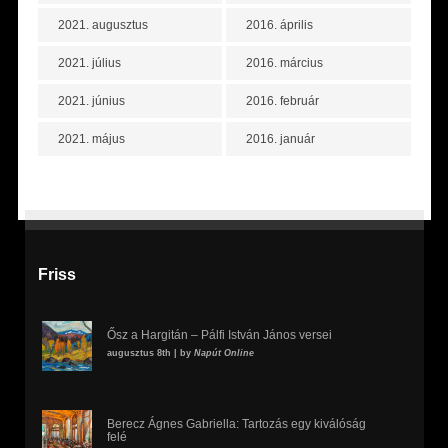
2021. augusztus
2016. április
2021. július
2016. március
2021. június
2016. február
2021. május
2016. január
Friss
Ősz a Hargitán – Pálfi István János versei
augusztus 8th | by
Napút Online
Berecz Ágnes Gabriella: Tartozás egy kiválóság
felé