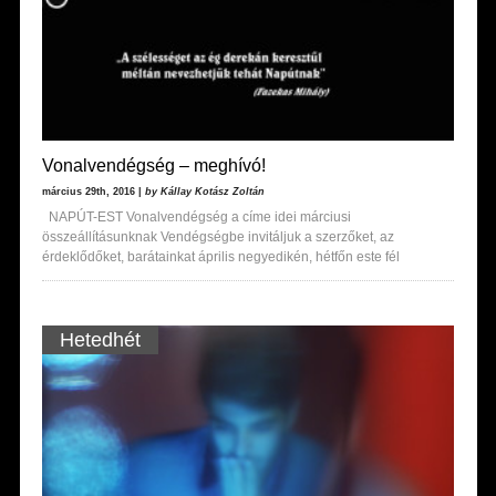
Vonalvendégség – meghívó!
március 29th, 2016 |
by Kállay Kotász Zoltán
NAPÚT-EST Vonalvendégség a címe idei márciusi
összeállításunknak Vendégségbe invitáljuk a szerzőket, az
érdeklődőket, barátainkat április negyedikén, hétfőn este fél
Hetedhét