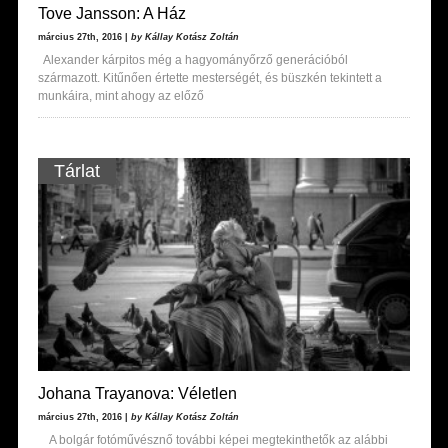
Tove Jansson: A Ház
március 27th, 2016 |
by Kállay Kotász Zoltán
Alexander kárpitos még a hagyományőrző generációból
származott. Kitűnően értette mesterségét, és büszkén tekintett a
munkáira, mint ahogy az előző
Tárlat
Johana Trayanova: Véletlen
március 27th, 2016 |
by Kállay Kotász Zoltán
A bolgár fotóművésznő további képei megtekinthetők az alábbi