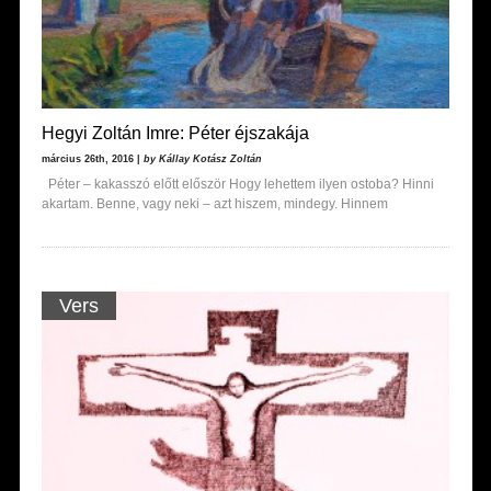
Hegyi Zoltán Imre: Péter éjszakája
március 26th, 2016 |
by Kállay Kotász Zoltán
Péter – kakasszó előtt először Hogy lehettem ilyen ostoba? Hinni
akartam. Benne, vagy neki – azt hiszem, mindegy. Hinnem
Vers