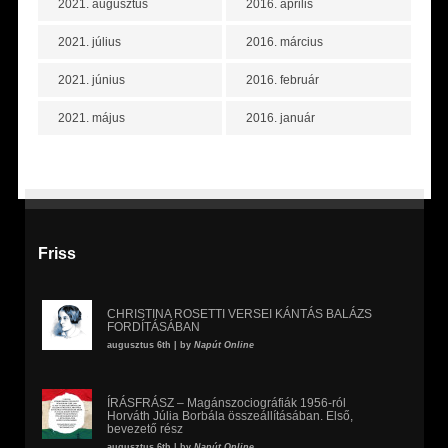
2021. augusztus
2016. április
2021. július
2016. március
2021. június
2016. február
2021. május
2016. január
Friss
CHRISTINA ROSETTI VERSEI KÁNTÁS BALÁZS
FORDÍTÁSÁBAN
augusztus 6th | by
Napút Online
ÍRÁSFRÁSZ – Magánszociográfiák 1956-ról
Horváth Júlia Borbála összeállításában. Első,
bevezető rész
augusztus 6th | by
Napút Online