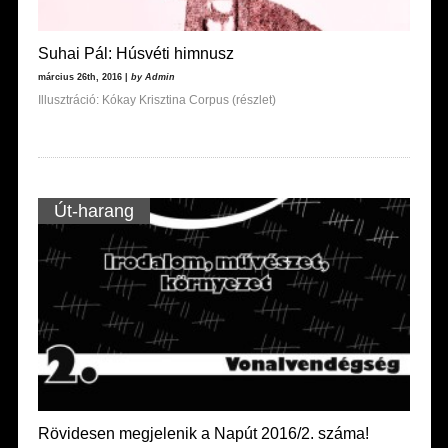
Suhai Pál: Húsvéti himnusz
március 26th, 2016 |
by Admin
Illusztráció: Kókay Krisztina Corpus (részlet)
Út-harang
Rövidesen megjelenik a Napút 2016/2. száma!