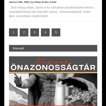
március 25th, 2016 |
by Kállay Kotász Zoltán
Jövő hónap elején, április 4-én várhatóan árusítóhelyekre kerül a
nyomtatott Napút idei második száma, „Vonalvendégség” címen.
Igen, a korábban meghirdetett
1
2
3
4
5
Kiemelt