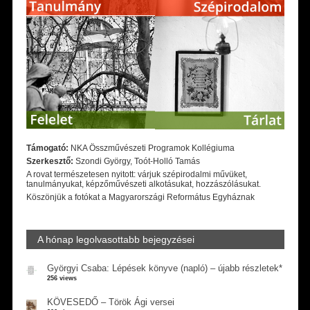
Támogató:
NKA Összművészeti Programok Kollégiuma
Szerkesztő:
Szondi György, Toót-Holló Tamás
A rovat természetesen nyitott: várjuk szépirodalmi művüket,
tanulmányukat, képzőművészeti alkotásukat, hozzászólásukat.
Köszönjük a fotókat a Magyarországi Református Egyháznak
A hónap legolvasottabb bejegyzései
Györgyi Csaba: Lépések könyve (napló) – újabb részletek*
256 views
KÖVESEDŐ – Török Ági versei