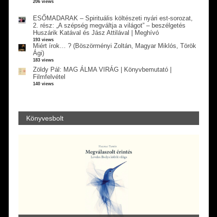
206 views
ESŐMADARAK – Spirituális költészeti nyári est-sorozat,
2. rész: „A szépség megváltja a világot” – beszélgetés
Huszárik Katával és Jász Attilával | Meghívó
193 views
Miért írok… ? (Böszörményi Zoltán, Magyar Miklós, Török
Ági)
183 views
Zöldy Pál: MAG ÁLMA VIRÁG | Könyvbemutató |
Filmfelvétel
140 views
Könyvesbolt