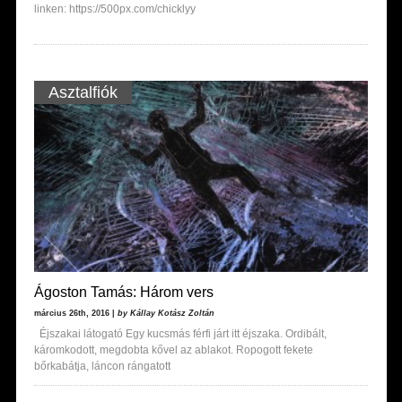
linken: https://500px.com/chicklyy
Asztalfiók
Ágoston Tamás: Három vers
március 26th, 2016 |
by Kállay Kotász Zoltán
Éjszakai látogató Egy kucsmás férfi járt itt éjszaka. Ordibált,
káromkodott, megdobta kővel az ablakot. Ropogott fekete
bőrkabátja, láncon rángatott