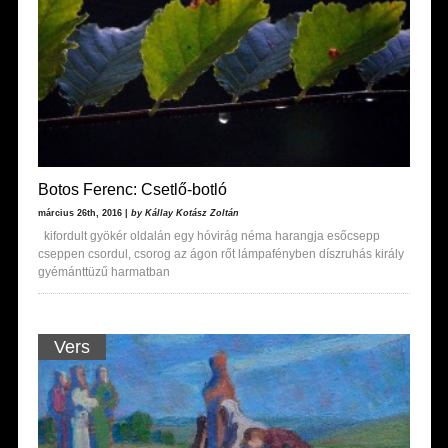
Botos Ferenc: Csetlő-botló
március 26th, 2016 |
by Kállay Kotász Zoltán
kifordult gyökér oldalán egy hóvirág néma harangja esőcsepp
cseppen csordul, csorog az ágon rőt lámpafényben díszruhás király
gyémánttüzű harmatban
Vers