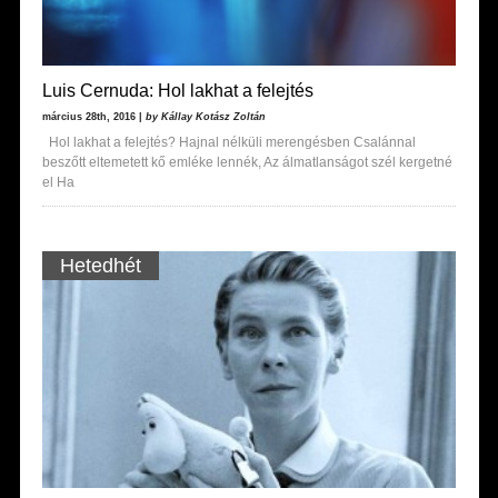
Luis Cernuda: Hol lakhat a felejtés
március 28th, 2016 |
by Kállay Kotász Zoltán
Hol lakhat a felejtés? Hajnal nélküli merengésben Csalánnal
beszőtt eltemetett kő emléke lennék, Az álmatlanságot szél kergetné
el Ha
Hetedhét