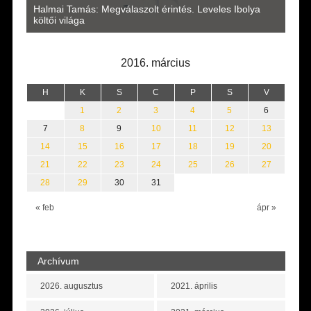
a
Halmai Tamás: Megválaszolt érintés. Leveles Ibolya
Laka
költői világa
2016. március
H
K
S
C
P
S
V
1
2
3
4
5
6
7
8
9
10
11
12
13
14
15
16
17
18
19
20
21
22
23
24
25
26
27
28
29
30
31
« feb
ápr »
Archívum
2026. augusztus
2021. április