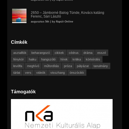
2650 – Jámborné Balog Tünde, Kovács katáng
Ferenc, Sári László
augusztus 5th | by
Napút Online
Címkék
asztalfiók
beharangozó
cikkek
cédrus
dráma
esszé
fénykör
haiku
hangszóló
hírek
kritika
körkérdés
levélfa
meghívó
műfordítás
próza
pályázat
tanulmány
tárlat
vers
videók
visszhang
önszócikk
Támogatók