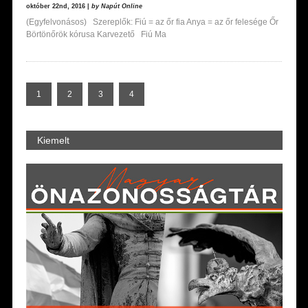
október 22nd, 2016 |
by Napút Online
(Egyfelvonásos) Szereplők: Fiú = az őr fia Anya = az őr felesége Őr
Börtönőrök kórusa Karvezető Fiú Ma
1
2
3
4
Kiemelt