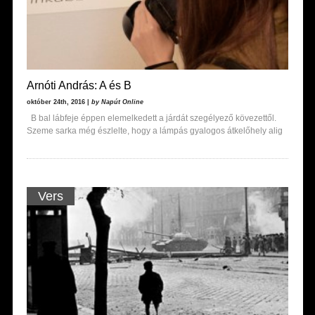
Arnóti András: A és B
október 24th, 2016 |
by Napút Online
B bal lábfeje éppen elemelkedett a járdát szegélyező kövezettől.
Szeme sarka még észlelte, hogy a lámpás gyalogos átkelőhely alig
Vers