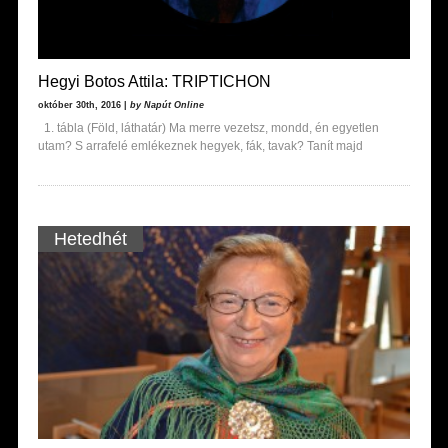
Hegyi Botos Attila: TRIPTICHON
október 30th, 2016 |
by Napút Online
1. tábla (Föld, láthatár) Ma merre vezetsz, mondd, én egyetlen
utam? S arrafelé emlékeznek hegyek, fák, tavak? Tanít majd
Hetedhét