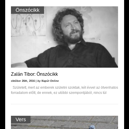
Önszócikk
Zalán Tibor: Önszócikk
október 26th, 2016 |
by Napút Online
Született, mert az emberek születni szoktak, két évvel az ötvenhatos
forradalom előtt, de ennek, ez utóbbi szempontjából, nincs túl
Vers