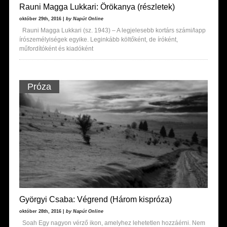
Rauni Magga Lukkari: Örökanya (részletek)
október 29th, 2016 |
by Napút Online
Rauni Magga Lukkari (sz. 1943) – A legjelesebb kortárs számi/lapp
írószemélyiségek egyike. Leginkább költőként, de íróként,
műfordítóként és kiadóként
Próza
Györgyi Csaba: Végrend (Három kispróza)
október 28th, 2016 |
by Napút Online
Soah Egy nagyon vérző ikon, amelyhez lehetetlen hozzáérni. Nem