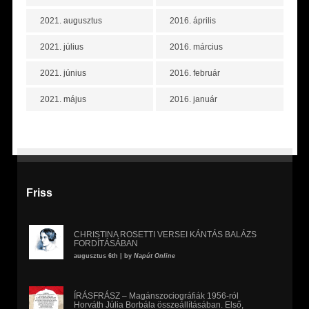
2021. augusztus
2016. április
2021. július
2016. március
2021. június
2016. február
2021. május
2016. január
Friss
CHRISTINA ROSETTI VERSEI KÁNTÁS BALÁZS
FORDÍTÁSÁBAN
augusztus 6th | by
Napút Online
ÍRÁSFRÁSZ – Magánszociográfiák 1956-ról
Horváth Júlia Borbála összeállításában. Első,