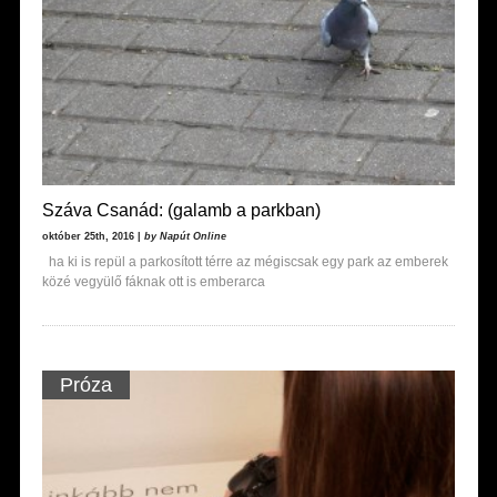
Száva Csanád: (galamb a parkban)
október 25th, 2016 |
by Napút Online
ha ki is repül a parkosított térre az mégiscsak egy park az emberek
közé vegyülő fáknak ott is emberarca
Próza