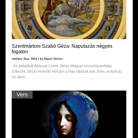
Szentmártoni Szabó Géza: Naputazás négyes
fogaton
október 31st, 2016 |
by Napút Online
Az ekliptikát Apáczai Csere János Magyar encyclopaediája
(Utrecht, 1653) nevezte először a Nap útjának (via Solis, ecliptica).
Az ókori
Vers