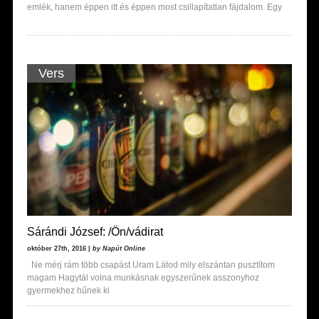
emlék, hanem éppen itt és éppen most csillapítatlan fájdalom. Egy
Vers
Sárándi József: /Ön/vádirat
október 27th, 2016 |
by Napút Online
Ne mérj rám több csapást Uram Látod mily elszántan pusztítom
magam Hagytál volna munkásnak egyszerűnek asszonyhoz
gyermekhez hűnek ki