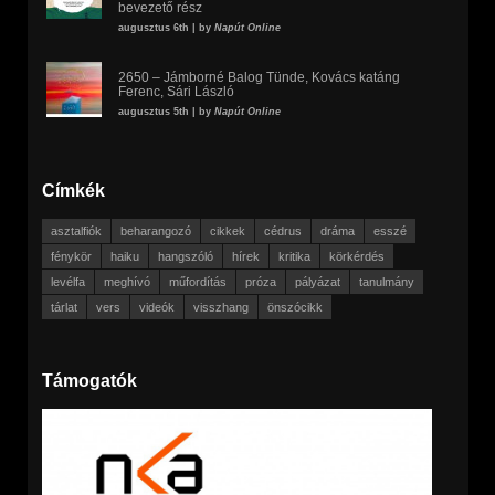
bevezető rész
augusztus 6th | by
Napút Online
2650 – Jámborné Balog Tünde, Kovács katáng
Ferenc, Sári László
augusztus 5th | by
Napút Online
Címkék
asztalfiók
beharangozó
cikkek
cédrus
dráma
esszé
fénykör
haiku
hangszóló
hírek
kritika
körkérdés
levélfa
meghívó
műfordítás
próza
pályázat
tanulmány
tárlat
vers
videók
visszhang
önszócikk
Támogatók