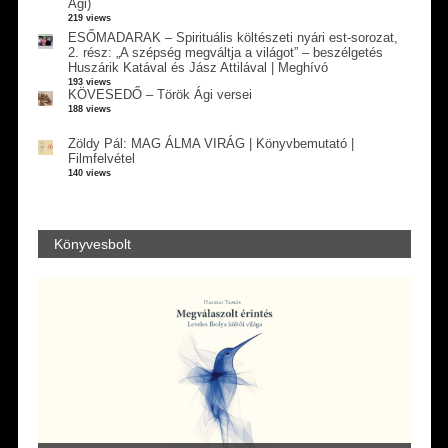
Ági)
219 views
ESŐMADARAK – Spirituális költészeti nyári est-sorozat,
2. rész: „A szépség megváltja a világot” – beszélgetés
Huszárik Katával és Jász Attilával | Meghívó
193 views
KÖVESEDŐ – Török Ági versei
188 views
Zöldy Pál: MAG ÁLMA VIRÁG | Könyvbemutató |
Filmfelvétel
140 views
Könyvesbolt