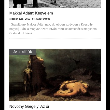
Makkai Ádám: Kegyelem
október 23rd, 2016 |
by Napút Online
Gratulálunk Makkai Ádámnak, aki ebben az évben a Kossuth-
nagydíj után a Magyar Szent István-rend kitüntetését is megkapta.
Gratulálunk kissé
Asztalfiók
Novotny Gergely: Az őr