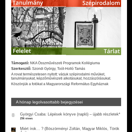
Támogató:
NKA Összművészeti Programok Kollégiuma
Szerkesztő:
Szondi György, Toót-Holló Tamás
A rovat természetesen nyitott: várjuk szépirodalmi művüket,
tanulmányukat, képzőművészeti alkotásukat, hozzászólásukat.
Köszönjük a fotókat a Magyarországi Református Egyháznak
A hónap legolvasottabb bejegyzései
Györgyi Csaba: Lépések könyve (napló) – újabb részletek*
256 views
Miért írok… ? (Böszörményi Zoltán, Magyar Miklós, Török