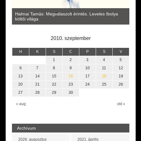
a
Halmai Tamás: Megválaszolt érintés. Leveles Ibolya
Laka
költői világa
2010. szeptember
H
K
S
C
P
S
V
1
2
3
4
5
6
7
8
9
10
11
12
13
14
15
16
17
18
19
20
21
22
23
24
25
26
27
28
29
30
« aug
okt »
Archívum
2026. augusztus
2021. április