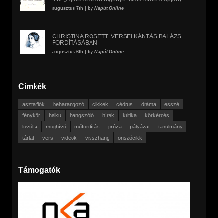
augusztus 7th | by
Napút Online
CHRISTINA ROSETTI VERSEI KÁNTÁS BALÁZS
FORDÍTÁSÁBAN
augusztus 6th | by
Napút Online
Címkék
asztalfiók
beharangozó
cikkek
cédrus
dráma
esszé
fénykör
haiku
hangszóló
hírek
kritika
körkérdés
levélfa
meghívó
műfordítás
próza
pályázat
tanulmány
tárlat
vers
videók
visszhang
önszócikk
Támogatók