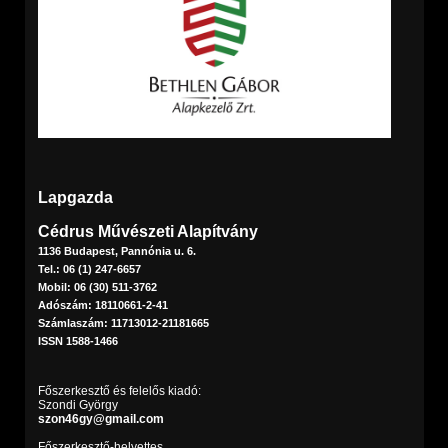
Lapgazda
Cédrus Művészeti Alapítvány
1136 Budapest, Pannónia u. 6.
Tel.: 06 (1) 247-6657
Mobil: 06 (30) 511-3762
Adószám: 18110661-2-41
Számlaszám: 11713012-21181665
ISSN 1588-1466
Főszerkesztő és felelős kiadó:
Szondi György
szon46gy@gmail.com
Főszerkesztő-helyettes