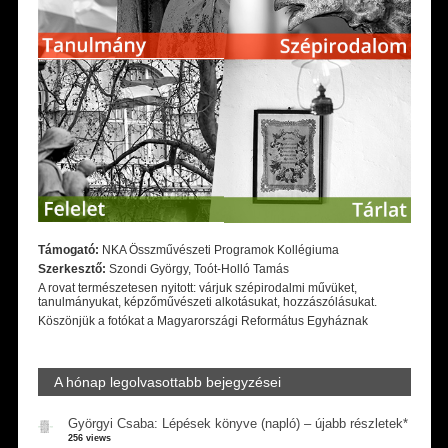
Támogató:
NKA Összművészeti Programok Kollégiuma
Szerkesztő:
Szondi György, Toót-Holló Tamás
A rovat természetesen nyitott: várjuk szépirodalmi művüket,
tanulmányukat, képzőművészeti alkotásukat, hozzászólásukat.
Köszönjük a fotókat a Magyarországi Református Egyháznak
A hónap legolvasottabb bejegyzései
Györgyi Csaba: Lépések könyve (napló) – újabb részletek*
256 views