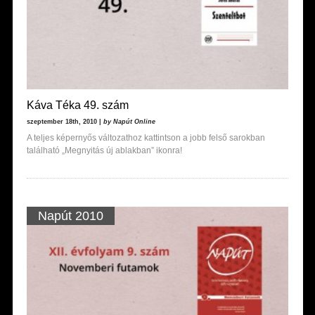
Káva Téka 49. szám
szeptember 18th, 2010 |
by Napút Online
A teljes képernyős változathoz kattintson a jobb felső sarokban
található „Megnyitás új ablakban” ikonra!
Napút 2010