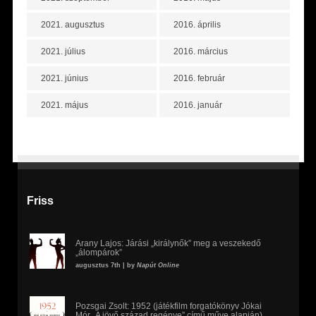
2021. augusztus
2016. április
2021. július
2016. március
2021. június
2016. február
2021. május
2016. január
Friss
Arany Lajos: Járási „királynők” meg a veszekedő
„álompárok”
augusztus 7th | by
Napút Online
Pozsgai Zsolt: 1952 (játékfilm forgatókönyv Jókai
Mór „A jövő század regénye” című műve alapján)