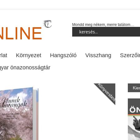
Mondd meg nékem, merre találom…
lat
Környezet
Hangszóló
Visszhang
Szerzői
yar önazonosságtár
Könyvesbolt
Kie