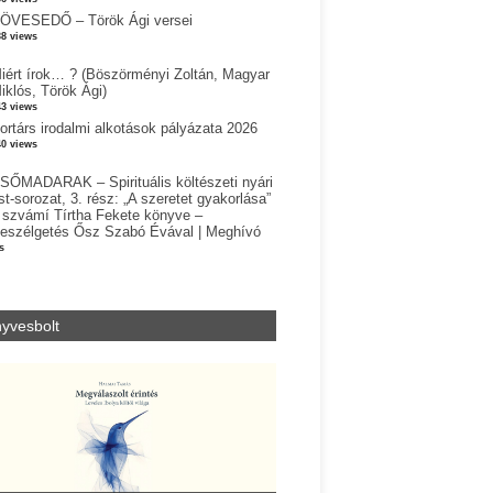
ÖVESEDŐ – Török Ági versei
38 views
iért írok… ? (Böszörményi Zoltán, Magyar
iklós, Török Ági)
43 views
ortárs irodalmi alkotások pályázata 2026
40 views
SŐMADARAK – Spirituális költészeti nyári
st-sorozat, 3. rész: „A szeretet gyakorlása”
 szvámí Tírtha Fekete könyve –
eszélgetés Ősz Szabó Évával | Meghívó
s
yvesbolt