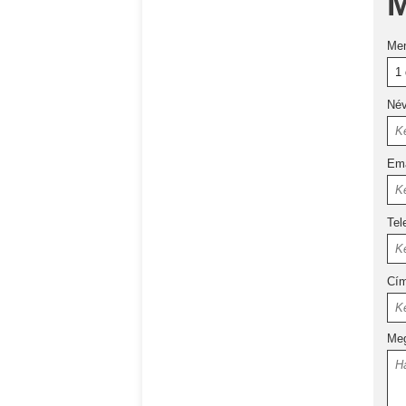
M
Me
Né
Ema
Tel
Cí
Meg