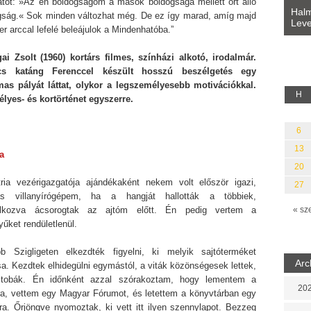
tot: »Az én boldogságom a mások boldogsága mellett őrt álló
Bevezetés a bául ösvénybe (Fordította:
Halm
gság.« Sok minden változhat még. De ez így marad, amíg majd
Rideg Zsófia)
Leve
lauz
r arccal lefelé beleájulok a Mindenhatóba.”
ai Zsolt (1960) kortárs filmes, színházi alkotó, irodalmár.
cs katáng Ferenccel készült hosszú beszélgetés egy
mas pályát láttat, olykor a legszemélyesebb motivációkkal.
H
lyes- és kortörténet egyszerre.
6
13
a
20
ria vezérigazgatója ajándékaként nekem volt először igazi,
27
s villanyírógépem, ha a hangját hallották a többiek,
álkozva ácsorogtak az ajtóm előtt. Én pedig vertem a
« sz
tyűket rendületlenül.
b Szigligeten elkezdték figyelni, ki melyik sajtóterméket
Arc
a. Kezdtek elhidegülni egymástól, a viták közönségesek lettek,
tobák. Én időnként azzal szórakoztam, hogy lementem a
202
ra, vettem egy Magyar Fórumot, és letettem a könyvtárban egy
lra. Őrjöngve nyomoztak, ki vett itt ilyen szennylapot. Bezzeg