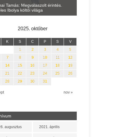
Lakatos Fleisz Katalin: Vasár
ai Tamás: Megválaszolt érintés.
Sárszegen
les Ibolya költői világa
2025. október
K
S
C
P
S
V
1
2
3
4
5
7
8
9
10
11
12
14
15
16
17
18
19
21
22
23
24
25
26
28
29
30
31
ept
nov »
hívum
6. augusztus
2021. április