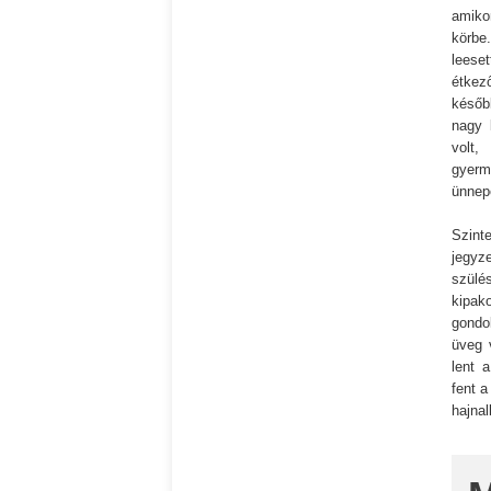
amiko
körbe
leese
étkez
későb
nagy 
volt
gyerm
ünnepe
Szint
jegyz
szülé
kipak
gondo
üveg 
lent a
fent a
hajna