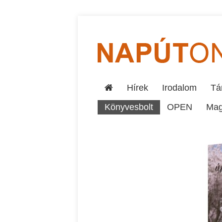
Hírek
Irodalom
Tár
Könyvesbolt
OPEN
Mag