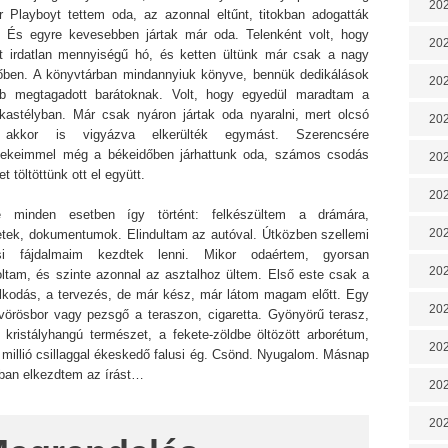
202
r Playboyt tettem oda, az azonnal eltűnt, titokban adogatták
. És egyre kevesebben jártak már oda. Telenként volt, hogy
202
tt irdatlan mennyiségű hó, és ketten ültünk már csak a nagy
őben. A könyvtárban mindannyiuk könyve, bennük dedikálások
202
b megtagadott barátoknak. Volt, hogy egyedül maradtam a
kastélyban. Már csak nyáron jártak oda nyaralni, mert olcsó
202
, akkor is vigyázva elkerülték egymást. Szerencsére
ekeimmel még a békeidőben járhattunk oda, számos csodás
202
t töltöttünk ott el együtt.
202
e minden esetben így történt: felkészültem a drámára,
202
etek, dokumentumok. Elindultam az autóval. Útközben szellemi
si fájdalmaim kezdtek lenni. Mikor odaértem, gyorsan
20
oltam, és szinte azonnal az asztalhoz ültem. Első este csak a
lkodás, a tervezés, de már kész, már látom magam előtt. Egy
20
vörösbor vagy pezsgő a teraszon, cigaretta. Gyönyörű terasz,
 kristályhangú természet, a fekete-​zöldbe öltözött arborétum,
202
 millió csillaggal ékeskedő falusi ég. Csönd. Nyugalom. Másnap
lban elkezdtem az írást…
202
202