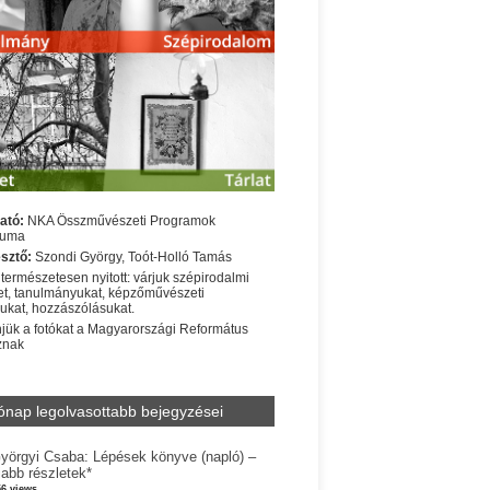
ató:
NKA Összművészeti Programok
iuma
sztő:
Szondi György, Toót-Holló Tamás
 természetesen nyitott: várjuk szépirodalmi
t, tanulmányukat, képzőművészeti
sukat, hozzászólásukat.
jük a fotókat a Magyarországi Református
znak
ónap legolvasottabb bejegyzései
yörgyi Csaba: Lépések könyve (napló) –
jabb részletek*
56 views