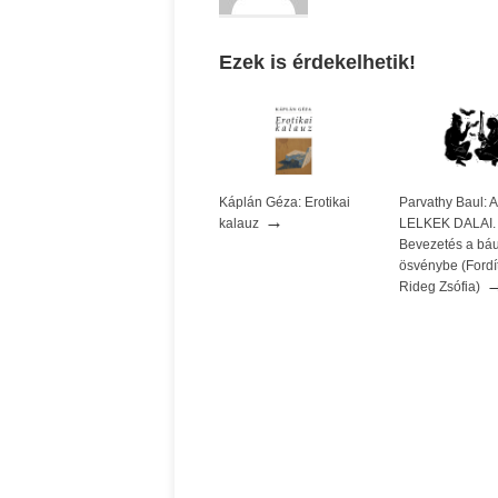
Ezek is érdekelhetik!
Káplán Géza: Erotikai
Parvathy Baul:
→
kalauz
LELKEK DALAI.
Bevezetés a báu
ösvénybe (Fordít
Rideg Zsófia)