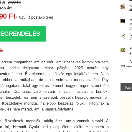
i ár:
3490 Ft
K
op ár:
2
90 Ft
+ 815 Ft postaköltség
M
M
1
EGRENDELÉS
K
1
E
ás
e
–
 érzem magamban azt az erőt, ami tizenéves korom óta nem
B
139 view
ozott, addig dolgozom. Most például, 2025 nyarán egy
entumfilmen. És életemben először egy kisjátékfilmen. Nem
k ebben a műfajban, de most vele van mondanivalóm. Úgy
, támogatásra talál egy 56-os történet, nagyon régen szeretném
Kön
inálni. Drámához való tervem is van, musicalt is kérnek.
en beszélek, és nem is szeretek beszélni készülő műveimről,
 Kosztolányi mondta, ha előbb beszélsz róluk, »kifolynak a
n«, és nem marad, ami a papírra folyhatna.
ai filozófusok mondják: addig élsz, amíg vannak álmaid. A
r író, Hernádi Gyula pedig egy életre elültette bennem a
Parvathy Baul: A NAGY LELKEK DALAI.