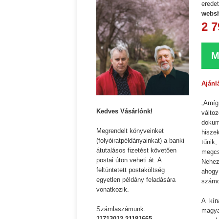
eredet
websh
2 7
M
Ajánl
„Amíg
Kedves Vásárlónk!
vált
dokum
Megrendelt könyveinket
hisze
(folyóiratpéldányainkat) a banki
tűnik
átutalásos fizetést követően
megcs
postai úton veheti át. A
Nehez
feltüntetett postaköltség
ahogy
egyetlen példány feladására
számo
vonatkozik.
A kín
Számlaszámunk:
magya
11713012-21181665