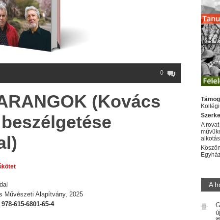
0
ARANGOK (Kovács
Támog
Kollég
 beszélgetése
Szerke
A rovat
művüke
al)
alkotá
Köszön
Egyhá
úkötet
dal
A h
s Művészeti Alapítvány, 2025
:
978-615-6801-65-4
G
ú
2