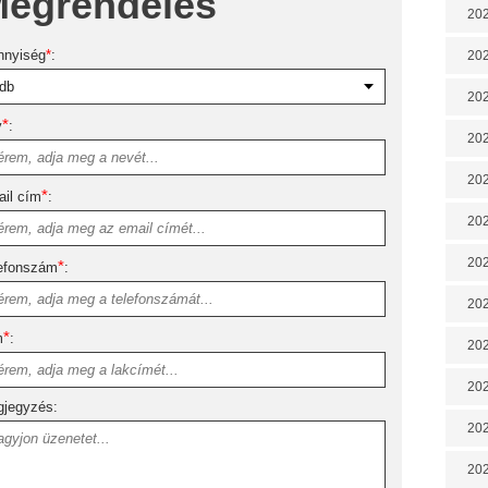
egrendelés
202
nnyiség
*
:
202
202
*
v
:
202
202
*
il cím
:
202
202
*
efonszám
:
20
*
m
:
20
202
jegyzés:
202
202