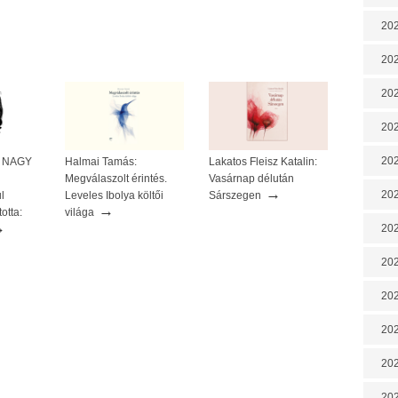
202
202
202
202
202
 A NAGY
Halmai Tamás:
Lakatos Fleisz Katalin:
Megválaszolt érintés.
Vasárnap délután
→
202
l
Leveles Ibolya költői
Sárszegen
→
otta:
világa
→
202
20
20
202
202
202