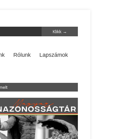
nk
Rólunk
Lapszámok
melt