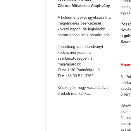
monda
Cédrus Művészeti Alapítvány
boldo
Ispány Marietta: Szavak a fényből
Káplán Géza: Erotikai ka
egysze
A küldeményeket igyekszünk a
megrendelés beérkezését
Pozsg
követő napon, de legkésőbb
Ková
három napon belül postára adni.
izgal
Szemé
Lehetőség van a kiadványt
kedvezményesen a
*
szerkesztőségben is
megvásárolni:
Mustr
Cím:
1136 Pannónia u. 6.
Tel:
+36 30 511 3762
A Pát
márká
Köszönjük, hogy vásárlásával
csod
értékeli munkánkat.
billen
Későb
olvass
és os
postá
aszta