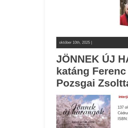
október 10th, 2025 |
JÖNNEK ÚJ H
katáng Ferenc
Pozsgai Zsoltt
interj
137 ol
Cédru
ISBN