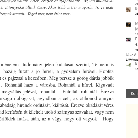
élőlények voltak. Éltek, éreztek és szaporodtak. Az idő múlásával
25
é, zátonyokká álltak össze. Akár több méter magasba is. Te akár
K
 éreznek semmit. Téged meg nem érint meg.
21
M
*
M
18
E
e
v
Jász At
149 view
történelem- tudomány jelen kutatásai szerint, Te nem is
K
13
 hazáig futott a jó hírrel, a győzelem hírével. Hoplita
 és pajzzsal a kezedben. Meg persze a görög dárda jobbik
… Rohantál haza a városba. Rohantál a hírrel. Kiguvadt
megváltás jelével, rohantál… Futottál, rohantál. Érezve
Kön
arsogó dobogását, agyadban a célt, az otthonod annyira
badság hírének ordítását, kiáltását. Érezve okádását véres
gaid kerítésén át kilehelt utolsó szárnyas szavakat, vagy nem
mérföldek futása után, az a vágy, hogy ott vagyok! Hogy