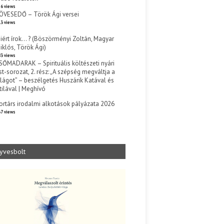
6 views
ÖVESEDŐ – Török Ági versei
3 views
iért írok… ? (Böszörményi Zoltán, Magyar
iklós, Török Ági)
3 views
SŐMADARAK – Spirituális költészeti nyári
st-sorozat, 2. rész: „A szépség megváltja a
ilágot” – beszélgetés Huszárik Katával és
tilával | Meghívó
s
ortárs irodalmi alkotások pályázata 2026
7 views
yvesbolt