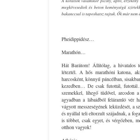
A korallok valamikor piciny, apró, érzékeny 
megkövesedtek és beton keménységű szirtekk
bakanccsal is taposhatsz rajtuk. Ők már nem
Pheidippidész…
Marathón…
Hát Barátom! Állítólag, a hivatalos 
léteztél. A hős marathóni katona, aki
harcosként, könnyű páncélban, sisakban
kezedben… De csak futottál, futottál
szemekkel, lihegő tüdővel, arcodon a 
agyadban a lábaidból feláramló vér h
vágyott messzeségének leküzdését, a sza
és nyállal teli eltorzult szájadnak, a fo
is többet, csak egyet, és vérgőzben, 
otthon vagyok!