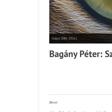
május 30th, 2026 |
Bagány Péter: S
Mottó