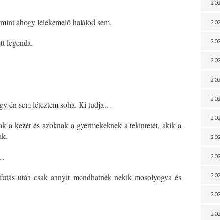
202
mint ahogy lélekemelő halálod sem.
202
tt legenda.
202
202
202
202
y én sem léteztem soha. Ki tudja…
202
k a kezét és azoknak a gyermekeknek a tekintetét, akik a
ak.
202
n…
20
20
futás után csak annyit mondhatnék nekik mosolyogva és
202
202