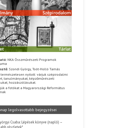
ató:
NKA Összművészeti Programok
iuma
sztő:
Szondi György, Toót-Holló Tamás
 természetesen nyitott: várjuk szépirodalmi
t, tanulmányukat, képzőművészeti
sukat, hozzászólásukat.
jük a fotókat a Magyarországi Református
znak
ónap legolvasottabb bejegyzései
yörgyi Csaba: Lépések könyve (napló) –
jabb részletek*