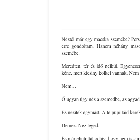
*
Néztél már egy macska szemébe? Persz
erre gondoltam. Hanem néhány másodp
szemébe.
Meredten, tér és idő nélkül. Egyene
kéne, mert kicsiny kölkei vannak, Nem a
Nem…
Ő ugyan úgy néz a szemedbe, az agyadba
És nézitek egymást. A te pupilláid ker
De néz. Néz téged.
És már eljutottál odáig, hogy nem i