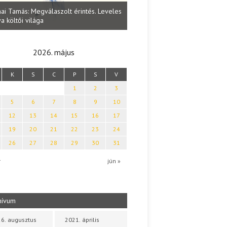
Lakatos Fleisz Katalin: Vasárna
ai Tamás: Megválaszolt érintés. Leveles
Sárszegen
a költői világa
2026. május
K
S
C
P
S
V
1
2
3
5
6
7
8
9
10
12
13
14
15
16
17
19
20
21
22
23
24
26
27
28
29
30
31
r
jún »
hívum
6. augusztus
2021. április