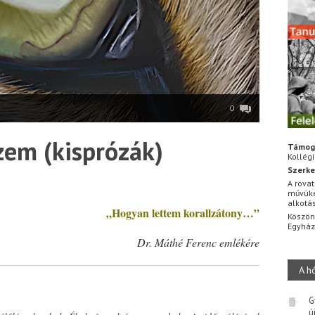
0
zem (kisprózák)
Támog
Kollég
Szerke
*
A rovat
művüke
alkotá
„Hogyan lettem korallzátony…”
Köszön
Egyhá
Dr. Máthé Ferenc emlékére
A h
G
ú