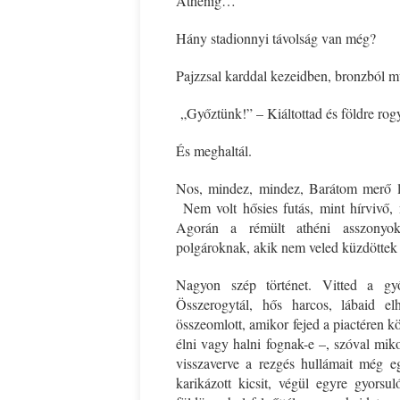
Athénig…
Hány stadionnyi távolság van még?
Ispány Marietta: Szavak a fényből
Káplán Géza: Erotikai kala
Pajzzsal karddal kezeidben, bronzból mu
„Győztünk!” – Kiáltottad és földre ro
És meghaltál.
Nos, mindez, mindez, Barátom mer
Nem volt hősies futás, mint hírvivő,
Agorán a rémült athéni asszonyo
polgároknak, akik nem veled küzdöttek 
Nagyon szép történet. Vitted a győ
Összerogytál, hős harcos, lábaid e
összeomlott, amikor fejed a piactéren kö
élni vagy halni fognak-e –, szóval mik
visszaverve a rezgés hullámait még e
karikázott kicsit, végül egyre gyors