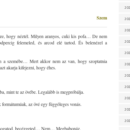
202
Szem
202
202
e, hogy néztél. Milyen aranyos, cuki kis pofa… De nem
202
ercig felemeled, és arcod elé tartod. És belenézel a
202
sen a szemébe… Mert akkor nem az van, hogy szoptatnia
202
zt akarja kifejezni, hogy éhes.
202
202
, mint te az övébe. Legalább is megpróbálja.
20
ek formátumúak, az övé egy függőleges vonás.
20
202
s simogatod, becézgeted… Nem… Megbabonáz.