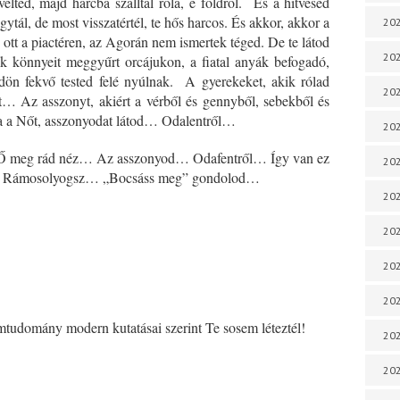
velted, majd harcba szálltál róla, e földről. És a hitvesed
ytál, de most visszatértél, te hős harcos. És akkor, akkor a
202
ott a piactéren, az Agorán nem ismertek téged. De te látod
202
k könnyeit meggyűrt orcájukon, a fiatal anyák befogadó,
dön fekvő tested felé nyúlnak. A gyerekeket, akik rólad
202
 Az asszonyt, akiért a vérből és gennyből, sebekből és
ra a Nőt, asszonyodat látod… Odalentről…
202
l. Ő meg rád néz… Az asszonyod… Odafentről… Így van ez
202
ára. Rámosolyogsz… „Bocsáss meg” gondolod…
202
202
20
20
mtudomány modern kutatásai szerint Te sosem léteztél!
202
202