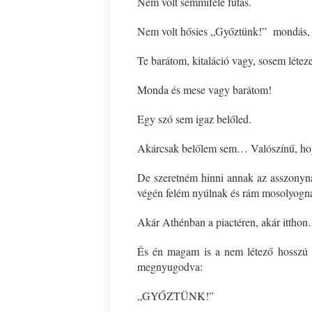
Nem volt semmiféle futás.
Nem volt hősies „Győztünk!” mondás, 
Te barátom, kitaláció vagy, sosem léteze
Monda és mese vagy barátom!
Egy szó sem igaz belőled.
Akárcsak belőlem sem… Valószínű, hog
De szeretném hinni annak az asszonyna
végén felém nyúlnak és rám mosolyogn
Akár Athénban a piactéren, akár ittho
És én magam is a nem létező hosszú 
megnyugodva:
„GYŐZTÜNK!”