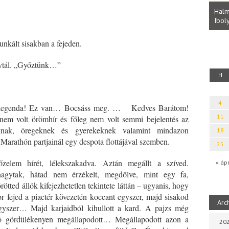
Parvathy Baul: A NAGY LELKEK DALAI.
Bevezetés a bául ösvénybe (Fordította:
Halm
Rideg Zsófia)
Iboly
uz
nkált sisakban a fejeden.
gytál. „Győztünk…”
H
4
ő legenda! Ez van… Bocsáss meg. … Kedves Barátom!
11
 nem volt örömhír és főleg nem volt semmi bejelentés az
knak, öregeknek és gyerekeknek valamint mindazon
18
Marathón partjainál egy despota flottájával szemben.
25
zelem hírét, lélekszakadva. Aztán megállt a szíved.
« áp
lhagytak, hátad nem érzékelt, megdőlve, mint egy fa,
rötted állók kifejezhetetlen tekintete láttán – ugyanis, hogy
or fejed a piactér kövezetén koccant egyszer, majd sisakod
Arc
gyszer… Majd karjaidból kihullott a kard. A pajzs még
uló gördülékenyen megállapodott… Megállapodott azon a
202