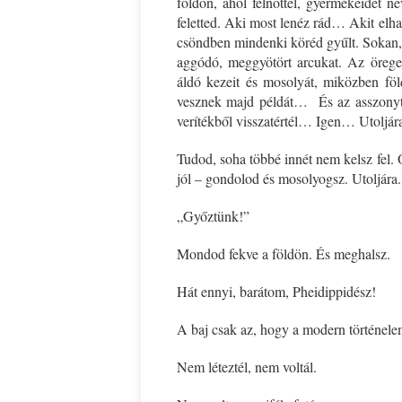
földön, ahol felnőttél, gyermekeidet ne
feletted. Aki most lenéz rád… Akit elhag
csöndben mindenki köréd gyűlt. Sokan, 
aggódó, meggyötört arcukat. Az örege
áldó kezeit és mosolyát, miközben föl
vesznek majd példát… És az asszonyt…
verítékből visszatértél… Igen… Utoljá
Tudod, soha többé innét nem kelsz fe
jól – gondolod és mosolyogsz. Utolj
„Győztünk!”
Mondod fekve a földön. És meghalsz.
Hát ennyi, barátom, Pheidippidész!
A baj csak az, hogy a modern történele
Nem léteztél, nem voltál.