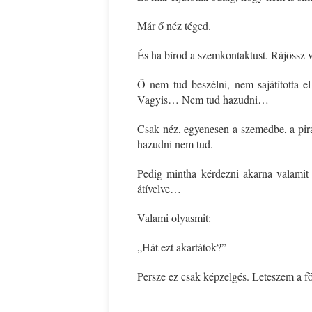
Már ő néz téged.
És ha bírod a szemkontaktust. Rájössz
Ő nem tud beszélni, nem sajátította el
Vagyis… Nem tud hazudni…
Csak néz, egyenesen a szemedbe, a pira
hazudni nem tud.
Pedig mintha kérdezni akarna valamit
átívelve…
Valami olyasmit:
„Hát ezt akartátok?”
Persze ez csak képzelgés. Leteszem a f
*