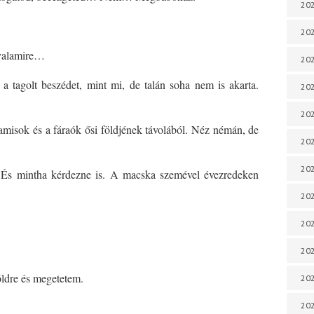
202
202
 valamire…
202
 a tagolt beszédet, mint mi, de talán soha nem is akarta.
202
202
misok és a fáraók ősi földjének távolából. Néz némán, de
202
202
 És mintha kérdezne is. A macska szemével évezredeken
202
202
20
öldre és megetetem.
20
202