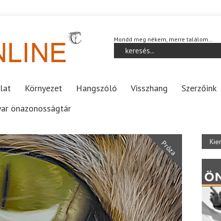
Mondd meg nékem, merre találom…
lat
Környezet
Hangszóló
Visszhang
Szerzőink
ar önazonosságtár
Kie
Próza