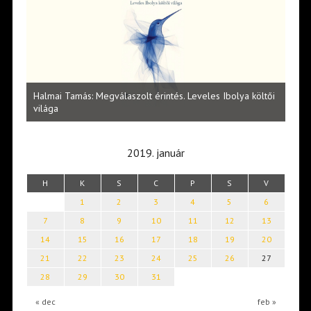
l
Halmai Tamás: Megválaszolt érintés. Leveles Ibolya költői
Laka
világa
2019. január
H
K
S
C
P
S
V
1
2
3
4
5
6
7
8
9
10
11
12
13
14
15
16
17
18
19
20
21
22
23
24
25
26
27
28
29
30
31
« dec
feb »