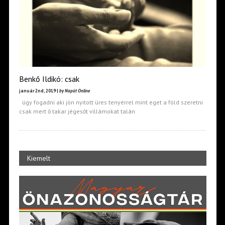
Benkő Ildikó: csak
január 2nd, 2019 |
by Napút Online
úgy fogadni aki jön nyitott üres tenyérrel mint eget a föld szeretni
csak mert ő takar jégesőt villámokat talán
Kiemelt