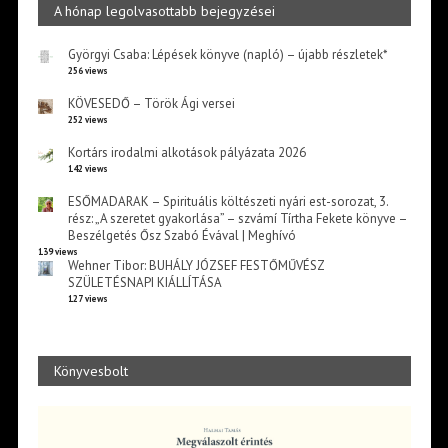
A hónap legolvasottabb bejegyzései
Györgyi Csaba: Lépések könyve (napló) – újabb részletek*
256 views
KÖVESEDŐ – Török Ági versei
252 views
Kortárs irodalmi alkotások pályázata 2026
142 views
ESŐMADARAK – Spirituális költészeti nyári est-sorozat, 3.
rész: „A szeretet gyakorlása” – szvámí Tírtha Fekete könyve –
Beszélgetés Ősz Szabó Évával | Meghívó
139 views
Wehner Tibor: BUHÁLY JÓZSEF FESTŐMŰVÉSZ
SZÜLETÉSNAPI KIÁLLÍTÁSA
127 views
Könyvesbolt