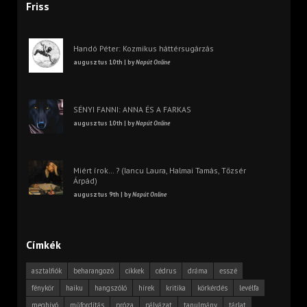
Friss
Handó Péter: Kozmikus háttérsugárzás
augusztus 10th | by
Napút Online
SÉNYI FANNI: ANNA ÉS A FARKAS
augusztus 10th | by
Napút Online
Miért írok… ? (Iancu Laura, Halmai Tamás, Tőzsér
Árpád)
augusztus 9th | by
Napút Online
Címkék
asztalfiók
beharangozó
cikkek
cédrus
dráma
esszé
fénykör
haiku
hangszóló
hírek
kritika
körkérdés
levélfa
meghívó
műfordítás
próza
pályázat
tanulmány
tárlat