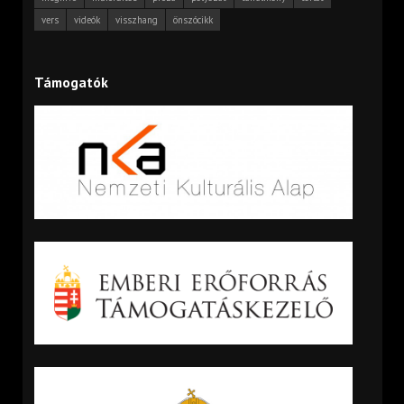
vers
videók
visszhang
önszócikk
Támogatók