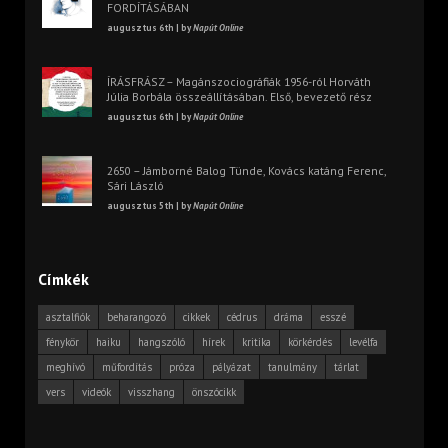
FORDÍTÁSÁBAN
augusztus 6th | by
Napút Online
ÍRÁSFRÁSZ – Magánszociográfiák 1956-ról Horváth
Júlia Borbála összeállításában. Első, bevezető rész
augusztus 6th | by
Napút Online
2650 – Jámborné Balog Tünde, Kovács katáng Ferenc,
Sári László
augusztus 5th | by
Napút Online
Címkék
asztalfiók
beharangozó
cikkek
cédrus
dráma
esszé
fénykör
haiku
hangszóló
hírek
kritika
körkérdés
levélfa
meghívó
műfordítás
próza
pályázat
tanulmány
tárlat
vers
videók
visszhang
önszócikk