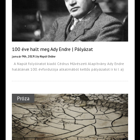
100 éve halt meg Ady Endre | Pályázat
január 9th, 2019 |
by Napút Online
A Napút folyóiratot kiadó Cédrus Művészeti Alapítvány Ady Endre
halálának 100. évfordulója alkalmából kettős pályázatot ír ki I. a)
Próza