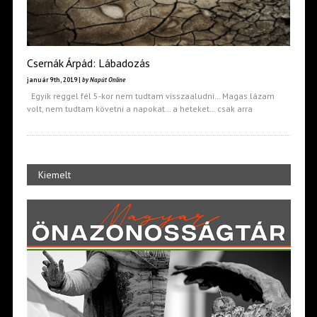
Csernák Árpád: Lábadozás
január 9th, 2019 |
by Napút Online
Egyik reggel fél 5-kor nem tudtam visszaaludni… Magas lázam
volt, nem tudtam követni a napokat… a heteket… csak arra
Kiemelt