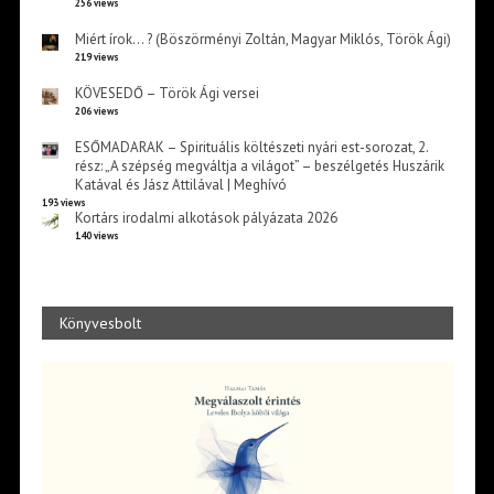
256 views
Miért írok… ? (Böszörményi Zoltán, Magyar Miklós, Török Ági)
219 views
KÖVESEDŐ – Török Ági versei
206 views
ESŐMADARAK – Spirituális költészeti nyári est-sorozat, 2.
rész: „A szépség megváltja a világot” – beszélgetés Huszárik
Katával és Jász Attilával | Meghívó
193 views
Kortárs irodalmi alkotások pályázata 2026
140 views
Könyvesbolt