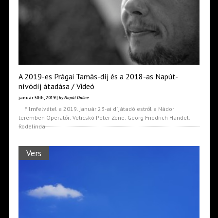
A 2019-es Prágai Tamás-díj és a 2018-as Napút-
nívódíj átadása / Videó
január 30th, 2019 |
by Napút Online
Filmfelvétel a 2019. január 23-ai díjátadó estről a Nádor
teremben Operatőr: Velicskó Péter Zene: Georg Friedrich Händel:
Rodelinda
Vers