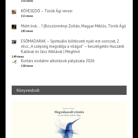
256 views
KÖVESEDŐ – Török Ági versei
213 views
Miért írok… ? (Böszörményi Zoltán, Magyar Miklós, Török Ági)
183 views
ESŐMADARAK – Spirituális költészeti nyári est-sorozat, 2.
rész: „A szépség megváltja a világot” – beszélgetés Huszárik
Katával és Jász Attilával | Meghívó
149 views
Kortárs irodalmi alkotások pályázata 2026
138 views
Könyvesbolt