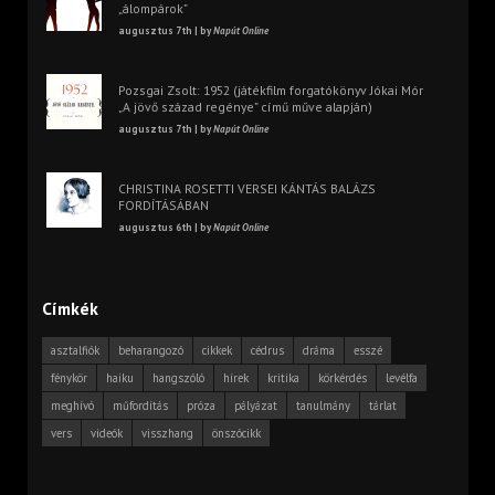
„álompárok”
augusztus 7th | by
Napút Online
Pozsgai Zsolt: 1952 (játékfilm forgatókönyv Jókai Mór
„A jövő század regénye” című műve alapján)
augusztus 7th | by
Napút Online
CHRISTINA ROSETTI VERSEI KÁNTÁS BALÁZS
FORDÍTÁSÁBAN
augusztus 6th | by
Napút Online
Címkék
asztalfiók
beharangozó
cikkek
cédrus
dráma
esszé
fénykör
haiku
hangszóló
hírek
kritika
körkérdés
levélfa
meghívó
műfordítás
próza
pályázat
tanulmány
tárlat
vers
videók
visszhang
önszócikk