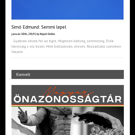
Simó Edmund: Semmi lepel
január 30th, 2019 |
by Napút Online
Gyakran nézek fel az égre, Végtelen kékség, semmiség, Örök
távolság s oly közel, Mint botladozás, elesés. Rózsaillatú szeleken
Valami
Kiemelt