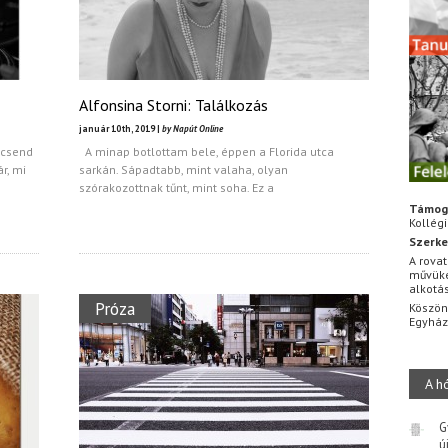
Alfonsina Storni: Találkozás
január 10th, 2019 |
by Napút Online
 csend
A minap botlottam bele, éppen a Florida utca
r, mi
sarkán. Sápadtabb, mint valaha, olyan
szórakozottnak tűnt, mint soha. Ez a
Támog
Kollég
Szerke
A rovat
művüke
alkotá
Próza
Köszön
Egyhá
A h
G
ú