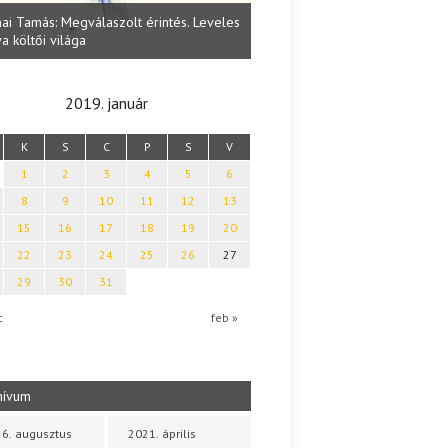
Lakatos Fleisz Katalin: Vasárna
ai Tamás: Megválaszolt érintés. Leveles
Sárszegen
a költői világa
2019. január
K
S
C
P
S
V
1
2
3
4
5
6
8
9
10
11
12
13
15
16
17
18
19
20
22
23
24
25
26
27
29
30
31
c
feb »
hívum
6. augusztus
2021. április