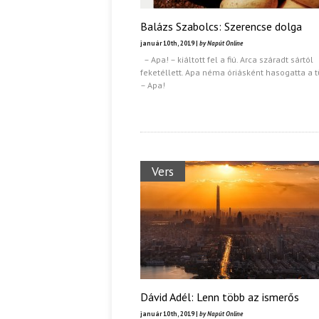
Balázs Szabolcs: Szerencse dolga
január 10th, 2019 |
by Napút Online
– Apa! – kiáltott fel a fiú. Arca száradt sártól
feketéllett. Apa néma óriásként hasogatta a tü
– Apa!
Vers
Dávid Adél: Lenn több az ismerős
január 10th, 2019 |
by Napút Online