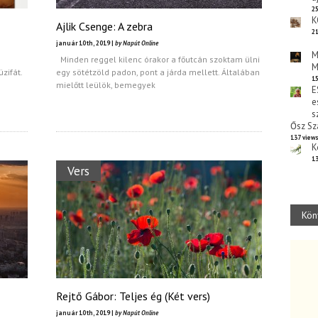
25
K
Ajlik Csenge: A zebra
21
január 10th, 2019 |
by Napút Online
M
Minden reggel kilenc órakor a főutcán szoktam ülni
M
zifát.
egy sötétzöld padon, pont a járda mellett. Általában
15
mielőtt leülök, bemegyek
E
e
s
Ősz Sz
137 view
K
13
Vers
Kön
Rejtő Gábor: Teljes ég (Két vers)
január 10th, 2019 |
by Napút Online