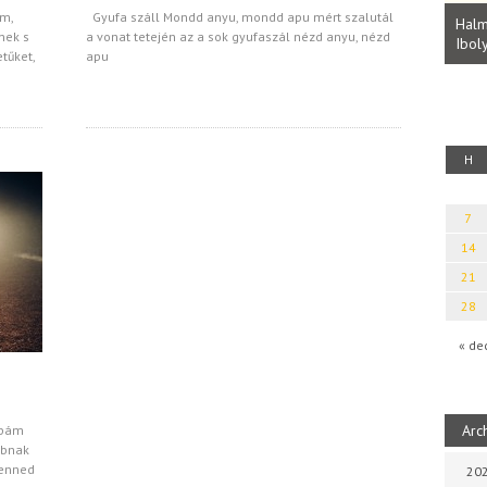
Parvathy Baul: A NAGY LELKEK DALAI.
m,
Gyufa száll Mondd anyu, mondd apu mért szalutál
Bevezetés a bául ösvénybe (Fordította:
Halm
nek s
a vonat tetején az a sok gyufaszál nézd anyu, nézd
Rideg Zsófia)
Iboly
uz
etűket,
apu
H
7
14
21
28
« de
Arc
apám
bbnak
lenned
202