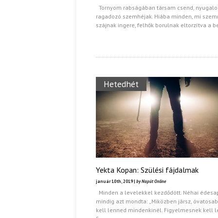
Tornyom rabságában társam csend, nyugalo
ragadozó szemhéjak. Hiába minden, mi szem
Ispány Marietta: Szavak a fényből
Káplán Géza: Erotikai kala
szájnak ingere, felhők borulnak eltorzítva a b
Hetedhét
Yekta Kopan: Szülési fájdalmak
január 10th, 2019 |
by Napút Online
Minden a levelekkel kezdődött. Néhai édes
mindig azt mondta: „Miközben jársz, óvatosa
kell lenned mindenkinél. Figyelmesnek kell 