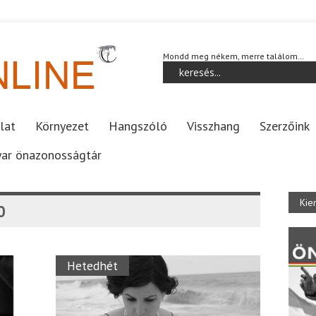
Mondd meg nékem, merre találom…
lat
Környezet
Hangszóló
Visszhang
Szerzőink
ar önazonosságtár
Kie
0
Hetedhét