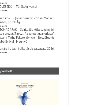
6 views
ÖVESEDŐ – Török Ági versei
3 views
iért írok… ? (Böszörményi Zoltán, Magyar
iklós, Török Ági)
6 views
SŐMADARAK – Spirituális költészeti nyári
st-sorozat, 3. rész: „A szeretet gyakorlása” –
zvámí Tírtha Fekete könyve – Beszélgetés
abó Évával | Meghívó
s
ortárs irodalmi alkotások pályázata 2026
6 views
yvesbolt