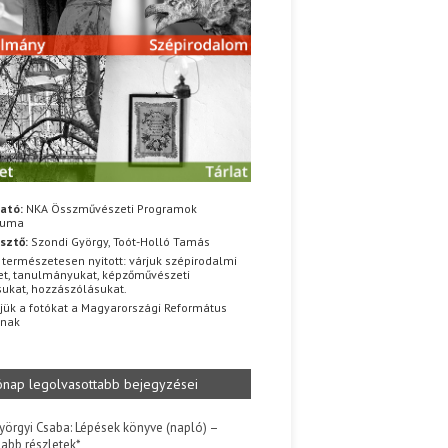
ató:
NKA Összművészeti Programok
iuma
sztő:
Szondi György, Toót-Holló Tamás
 természetesen nyitott: várjuk szépirodalmi
t, tanulmányukat, képzőművészeti
sukat, hozzászólásukat.
jük a fotókat a Magyarországi Református
znak
ónap legolvasottabb bejegyzései
yörgyi Csaba: Lépések könyve (napló) –
jabb részletek*