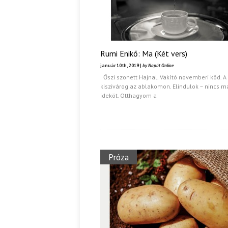
Rumi Enikő: Ma (Két vers)
január 10th, 2019 |
by Napút Online
Őszi szonett Hajnal. Vakító novemberi köd. A
kiszivárog az ablakomon. Elindulok – nincs má
ideköt. Otthagyom a
Próza