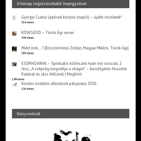
A hónap legolvasottabb bejegyzései
Györgyi Csaba: Lépések könyve (napló) – újabb részletek*
256 views
KÖVESEDŐ – Török Ági versei
206 views
Miért írok… ? (Böszörményi Zoltán, Magyar Miklós, Török Ági)
183 views
ESŐMADARAK – Spirituális költészeti nyári est-sorozat, 2.
rész: „A szépség megváltja a világot” – beszélgetés Huszárik
Katával és Jász Attilával | Meghívó
149 views
Kortárs irodalmi alkotások pályázata 2026
136 views
Könyvesbolt