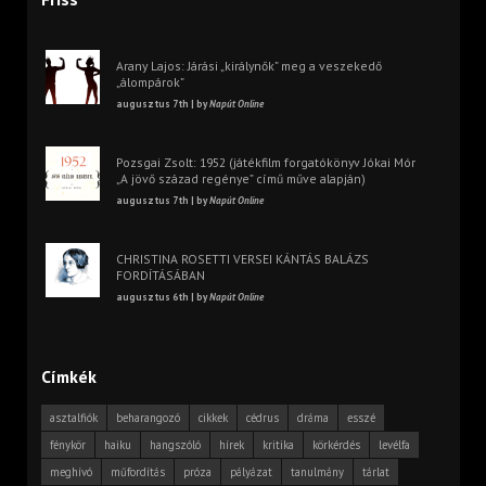
Arany Lajos: Járási „királynők” meg a veszekedő
„álompárok”
augusztus 7th | by
Napút Online
Pozsgai Zsolt: 1952 (játékfilm forgatókönyv Jókai Mór
„A jövő század regénye” című műve alapján)
augusztus 7th | by
Napút Online
CHRISTINA ROSETTI VERSEI KÁNTÁS BALÁZS
FORDÍTÁSÁBAN
augusztus 6th | by
Napút Online
Címkék
asztalfiók
beharangozó
cikkek
cédrus
dráma
esszé
fénykör
haiku
hangszóló
hírek
kritika
körkérdés
levélfa
meghívó
műfordítás
próza
pályázat
tanulmány
tárlat