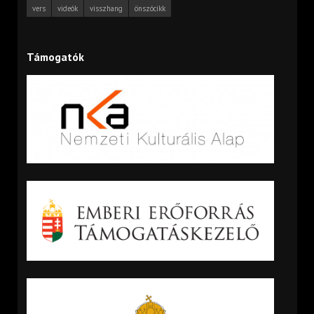
vers
videók
visszhang
önszócikk
Támogatók