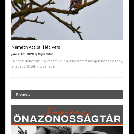
Németh Attila: Hét vers
január 8th, 2019 |
by Napút Online
Nehéz Nehéz az ing, mesét költ a fény, betört üvegen benéz a fény,
a levegő. Kötél, víz s madár
Kiemelt