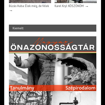
→
Búzás Huba: Élek még, de félek
Karel Kryl: KÖSZÖNÖM
→
Kiemelt