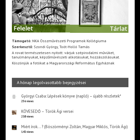
Támogató:
NKA Összművészeti Programok Kollégiuma
Szerkesztő:
Szondi György, Toót-Holló Tamás
A rovat természetesen nyitott: várjuk szépirodalmi művüket,
tanulmányukat, képzőművészeti alkotásukat, hozzászólásukat.
Köszönjük a fotókat a Magyarországi Református Egyháznak
A hónap legolvasottabb bejegyzései
Györgyi Csaba: Lépések könyve (napló) – újabb részletek*
256 views
KÖVESEDŐ – Török Ági versei
238 views
Miért írok… ? (Böszörményi Zoltán, Magyar Miklós, Török Ági)
143 views