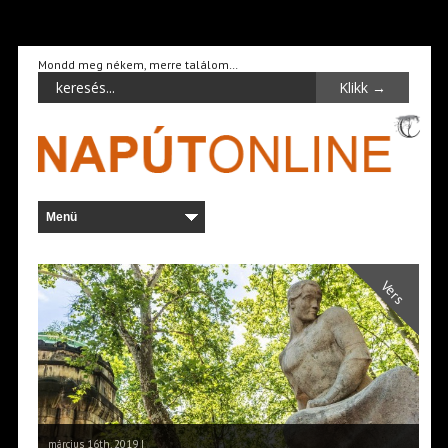
Mondd meg nékem, merre találom…
Vers
március 16th, 2019 |