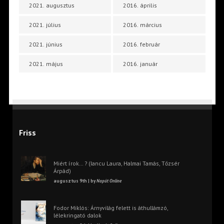
2021. augusztus
2016. április
2021. július
2016. március
2021. június
2016. február
2021. május
2016. január
Friss
Miért írok… ? (Iancu Laura, Halmai Tamás, Tőzsér
Árpád)
augusztus 9th | by
Napút Online
Fodor Miklós: Árnyvilág felett is áthullámzó,
lélekringató dalok