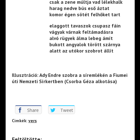
csak a zene múltja vad lélekhalk
harag nedve bús eső áztat
komor égen sötét felhőket tart
elaggott tavaszok csupasz fáin
vágyak várnak feltámadásra
alvó rügyek álma lebeg ámít
bukott angyalok törött szárnya
alatt az utókor szobrot állít
Illusztráció: Ady Endre szobra a síremlékén a Fiumei
úti Nemzeti Sírkertben (Csorba Géza alkotása)
Share
Tweet
Cimkék:
vers
Feltöltötte: