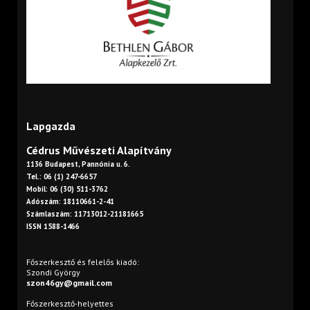
Lapgazda
Cédrus Művészeti Alapítvány
1136 Budapest, Pannónia u. 6.
Tel.: 06 (1) 247-6657
Mobil: 06 (30) 511-3762
Adószám: 18110661-2-41
Számlaszám: 11713012-21181665
ISSN 1588-1466
Főszerkesztő és felelős kiadó:
Szondi György
szon46gy@gmail.com
Főszerkesztő-helyettes