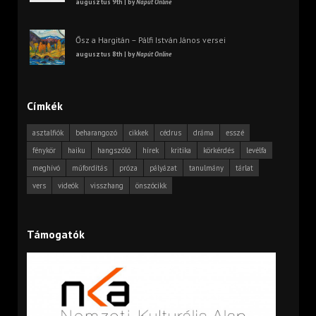
augusztus 9th | by
Napút Online
Ősz a Hargitán – Pálfi István János versei
augusztus 8th | by
Napút Online
Címkék
asztalfiók
beharangozó
cikkek
cédrus
dráma
esszé
fénykör
haiku
hangszóló
hírek
kritika
körkérdés
levélfa
meghívó
műfordítás
próza
pályázat
tanulmány
tárlat
vers
videók
visszhang
önszócikk
Támogatók