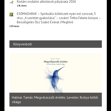
Kortárs irodalmi alkotások pályázata 2026
141 views
ESŐMADARAK – Spirituális költészeti nyári est-sorozat, 3.
rész: „A szeretet gyakorlása” – szvámí Tírtha Fekete könyve –
Beszélgetés Ősz Szabó Évával | Meghívó
139 views
Könyvesbolt
l
Halmai Tamás: Megválaszolt érintés. Leveles Ibolya költői
Laka
világa