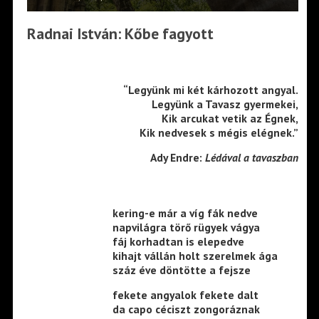
Radnai István: Kőbe fagyott
“Legyünk mi két kárhozott angyal.
Legyünk a Tavasz gyermekei,
Kik arcukat vetik az Égnek,
Kik nedvesek s mégis elégnek.”
Ady Endre:
Lédával a tavaszban
kering-e már a víg fák nedve
napvilágra törő rügyek vágya
fáj korhadtan is elepedve
kihajt vállán holt szerelmek ága
száz éve döntötte a fejsze
fekete angyalok fekete dalt
da capo céciszt zongoráznak