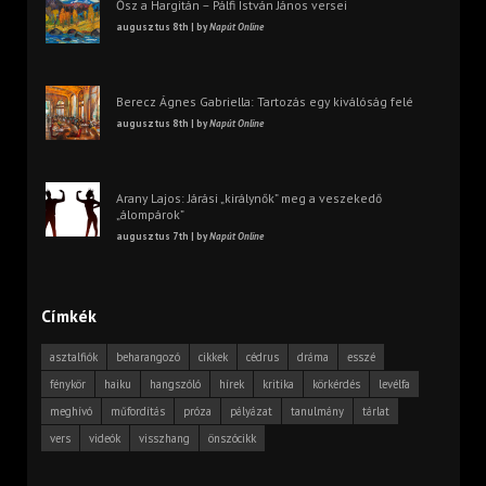
Ősz a Hargitán – Pálfi István János versei
augusztus 8th | by
Napút Online
Berecz Ágnes Gabriella: Tartozás egy kiválóság felé
augusztus 8th | by
Napút Online
Arany Lajos: Járási „királynők” meg a veszekedő
„álompárok”
augusztus 7th | by
Napút Online
Címkék
asztalfiók
beharangozó
cikkek
cédrus
dráma
esszé
fénykör
haiku
hangszóló
hírek
kritika
körkérdés
levélfa
meghívó
műfordítás
próza
pályázat
tanulmány
tárlat
vers
videók
visszhang
önszócikk