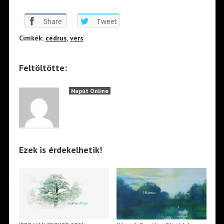
Share
Tweet
Cimkék:
cédrus
,
vers
Feltöltötte:
Napút Online
Ezek is érdekelhetik!