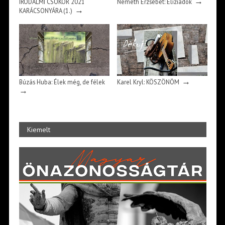
→
IRODALMI CSOKOR 2021
Németh Erzsébet: Eliziádok
→
KARÁCSONYÁRA (1.)
→
Búzás Huba: Élek még, de félek
Karel Kryl: KÖSZÖNÖM
→
Kiemelt