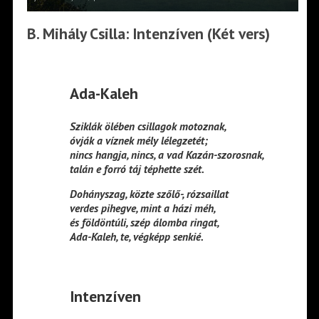
B. Mihály Csilla: Intenzíven (Két vers)
Ada-Kaleh
Sziklák ölében csillagok motoznak,
óvják a víznek mély lélegzetét;
nincs hangja, nincs, a vad Kazán-szorosnak,
talán e forró táj téphette szét.
Dohányszag, közte szőlő-, rózsaillat
verdes pihegve, mint a házi méh,
és földöntúli, szép álomba ringat,
Ada-Kaleh, te, végképp senkié.
Intenzíven