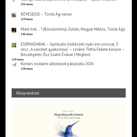
256 views
KÖVESEDŐ – Török Ági versei
229 views
Miért írok… ? (Böszörményi Zoltán, Magyar Miklós, Török Ági)
143 views
ESŐMADARAK – Spirituális költészeti nyári est-sorozat, 3.
rész: „A szeretet gyakorlása” – szvámí Tírtha Fekete könyve –
Beszélgetés Ősz Szabó Évával | Meghívó
139 views
Kortárs irodalmi alkotások pályázata 2026
138 views
Könyvesbolt