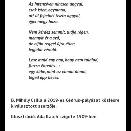
Az intenzíven nincsen angyal,
csak Isten, egymaga,
ott ül fejednél tiszta aggyal,
éjjel megy haza.
Nem kérdez semmit, tudja régen,
mennyit ér a szó,
de eljön reggel újra étlen,
legjobb véradó.
Lesz majd egy nap, hogy nem találod,
furcsa ébredés…;
egy kőbe, mint az elmúlt álmot,
téged épp bevés.
B. Mihály Csilla a 2019-es Cédrus-pályázat közlésre
kiválasztott szerzője.
Illusztráció: Ada Kaleh szigete 1909-ben