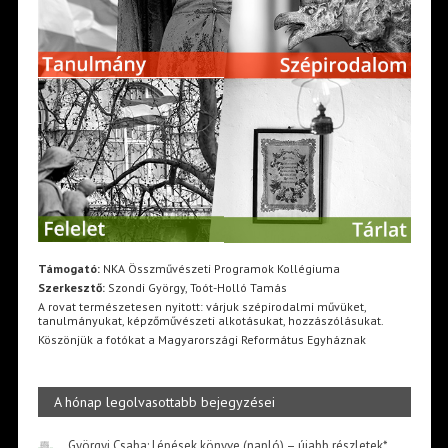
Támogató:
NKA Összművészeti Programok Kollégiuma
Szerkesztő:
Szondi György, Toót-Holló Tamás
A rovat természetesen nyitott: várjuk szépirodalmi művüket,
tanulmányukat, képzőművészeti alkotásukat, hozzászólásukat.
Köszönjük a fotókat a Magyarországi Református Egyháznak
A hónap legolvasottabb bejegyzései
Györgyi Csaba: Lépések könyve (napló) – újabb részletek*