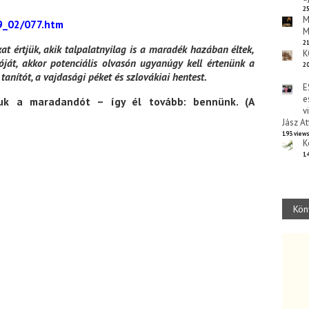
25
M
9_02/077.htm
M
21
 értjük, akik talpalatnyilag is a maradék hazában éltek,
K
ját, akkor potenciális olvasón ugyanúgy kell értenünk a
20
 tanítót, a vajdasági péket és szlovákiai hentest.
E
e
suk a maradandót – így él tovább: bennünk. (A
v
Jász At
193 view
K
14
Kön