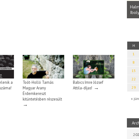
Parvathy Baul: A NAGY LELKEK DALAI.
Bevezetés a bául ösvénybe (Fordította:
Halm
Rideg Zsófia)
Iboly
uz
H
1
8
15
22
lenik a
Toót-Holló Tamás
Babics Imre József
→
29
 száma!
Magyar Arany
Attila-díjas!
Érdemkereszt
« jún
kitüntetésben részesült
→
Arc
202