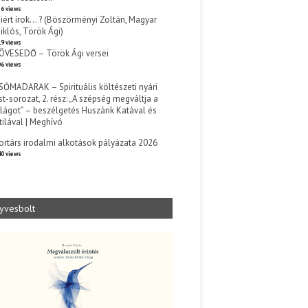
6 views
iért írok… ? (Böszörményi Zoltán, Magyar
iklós, Török Ági)
9 views
ÖVESEDŐ – Török Ági versei
6 views
SŐMADARAK – Spirituális költészeti nyári
st-sorozat, 2. rész: „A szépség megváltja a
ilágot” – beszélgetés Huszárik Katával és
tilával | Meghívó
s
ortárs irodalmi alkotások pályázata 2026
0 views
yvesbolt