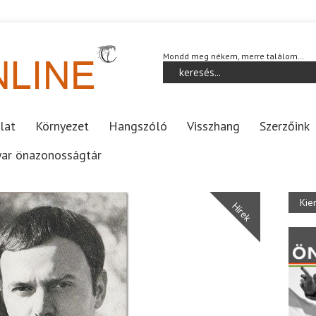
Mondd meg nékem, merre találom…
lat
Környezet
Hangszóló
Visszhang
Szerzőink
ar önazonosságtár
Kie
Hírek