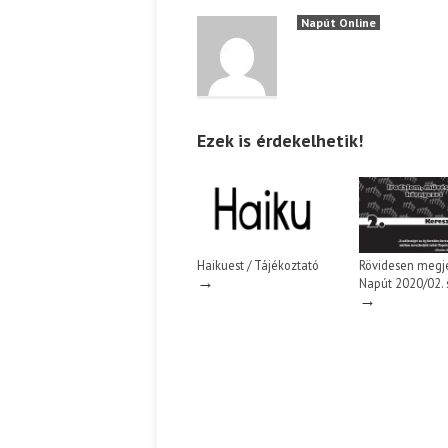
Napút Online
Ispány Marietta: Szavak a fényből
Káplán Géza: Erotikai kala
Ezek is érdekelhetik!
Haikuest / Tájékoztató
Rövidesen megje
→
Napút 2020/02.
→