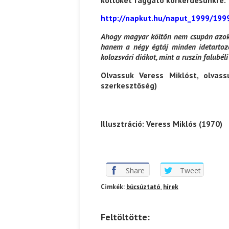
http://napkut.hu/naput_1999/199
Ahogy magyar költőn nem csupán azokat
hanem a négy égtáj minden idetartozó
kolozsvári diákot, mint a ruszin falubéli
Olvassuk Veress Miklóst, olvas
szerkesztőség)
Illusztráció: Veress Miklós (1970)
Share
Tweet
Cimkék:
búcsúztató
,
hírek
Feltöltötte: