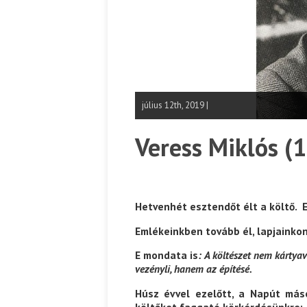
július 12th, 2019 |
Veress Miklós (
Hetvenhét esztendőt élt a költő. El
Emlékeinkben tovább él, lapjainko
E mondata is
: A
költészet nem kártyav
vezényli, hanem az építésé.
Húsz évvel ezelőtt, a Napút más
költőket faggató körkérdésünkre: