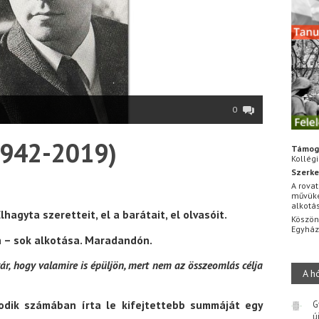
0
1942-2019)
Támog
Kollég
Szerke
A rovat
művüke
alkotá
hagyta szeretteit, el a barátait, el olvasóit.
Köszön
Egyhá
n – sok alkotása. Maradandón.
ár, hogy valamire is épüljön, mert nem az összeomlás célja
A h
odik számában írta le kifejtettebb summáját egy
G
ú