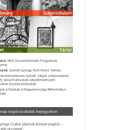
ató:
NKA Összművészeti Programok
iuma
sztő:
Szondi György, Toót-Holló Tamás
 természetesen nyitott: várjuk szépirodalmi
t, tanulmányukat, képzőművészeti
sukat, hozzászólásukat.
jük a fotókat a Magyarországi Református
znak
ónap legolvasottabb bejegyzései
yörgyi Csaba: Lépések könyve (napló) –
jabb részletek*