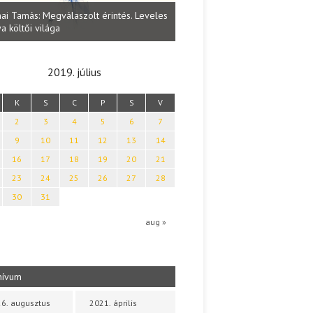
Lakatos Fleisz Katalin: Vasárna
ai Tamás: Megválaszolt érintés. Leveles
Sárszegen
a költői világa
2019. július
K
S
C
P
S
V
2
3
4
5
6
7
9
10
11
12
13
14
16
17
18
19
20
21
23
24
25
26
27
28
30
31
aug »
hívum
6. augusztus
2021. április