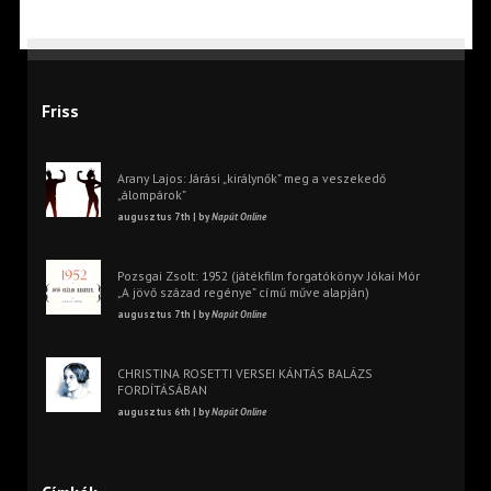
Friss
Arany Lajos: Járási „királynők” meg a veszekedő
„álompárok”
augusztus 7th | by
Napút Online
Pozsgai Zsolt: 1952 (játékfilm forgatókönyv Jókai Mór
„A jövő század regénye” című műve alapján)
augusztus 7th | by
Napút Online
CHRISTINA ROSETTI VERSEI KÁNTÁS BALÁZS
FORDÍTÁSÁBAN
augusztus 6th | by
Napút Online