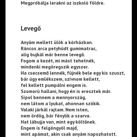
Megpróbálja lerakni az iszkoló földre.
Levegő
Anyám mellett ülök a kórházban.
Ráncos arca petyhüdt gumimatrac,
alig bujkál már benne levegő.
Fogom a kezét, mi mást tehetnék,
mindenki megöregszik egyszer.
Ha csecsemő lennék, fújnék bele egy kis szuszt,
bár úgy emlékszem, szívnom kellett,
fel kellett pumpálni engem is.
Szomorú hallani, hogy én is eresztek már.
Sípol bennem a mennyország,
nem látom a lyukat, ahonnan szökik.
Valaki járkál rajtam. Nem isten,
nem ördög, bár fénylik a szarva.
Hat lábujja van, mint egy költőnek.
Engem is felgöngyöl majd,
mint apámat, akin csak anyám napozhatott.