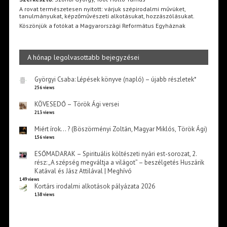
A rovat természetesen nyitott: várjuk szépirodalmi művüket,
tanulmányukat, képzőművészeti alkotásukat, hozzászólásukat.
Köszönjük a fotókat a Magyarországi Református Egyháznak
A hónap legolvasottabb bejegyzései
Györgyi Csaba: Lépések könyve (napló) – újabb részletek*
256 views
KÖVESEDŐ – Török Ági versei
213 views
Miért írok… ? (Böszörményi Zoltán, Magyar Miklós, Török Ági)
156 views
ESŐMADARAK – Spirituális költészeti nyári est-sorozat, 2.
rész: „A szépség megváltja a világot” – beszélgetés Huszárik
Katával és Jász Attilával | Meghívó
149 views
Kortárs irodalmi alkotások pályázata 2026
138 views