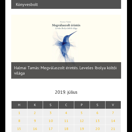
Könyvesbolt
l
Halmai Tamás: Megválaszolt érintés. Leveles Ibolya költői
Laka
világa
2019. július
H
K
S
C
P
S
V
1
2
3
4
5
6
7
8
9
10
11
12
13
14
15
16
17
18
19
20
21