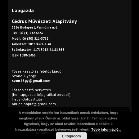
Lapgazda
Cédrus Művészeti Alapítvány
1136 Budapest, Pannónia u. 6.
Tel.: 06 (1) 247-6657
Mobil: 06 (30) 511-3762
Adószám: 18110661-2-41
Számlaszám: 11713012-21181665
ISSN 1588-1466
Főszerkesztő és felelős kiadó:
Szondi György
szon46gy@gmail.com
Főszerkesztő-helyettes
(honlapgazda, képgrafikai tervező):
Hegyi-Botos Attila
online.naput@gmail.com
A weboldalon cookie-kat használunk annak érdekében, hogy
megkönnyítsük Önnek az oldal használatát. Felhívjuk szíves
Minden jog fenntartva. © 2016 Napút Online
figyelmét, hogy az oldal további használata a cookie-k
használatára vonatkozó beleegyezését jelenti.
Több információ...
Kezdőlap
Print
Szerzőink
Rólunk
Elfogadom