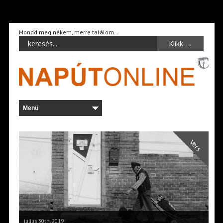
Mondd meg nékem, merre találom…
Vers
július 30th, 2019 |