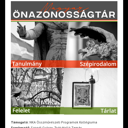
Támogató:
NKA Összművészeti Programok Kollégiuma
Szerkesztő:
Szondi György, Toót-Holló Tamás