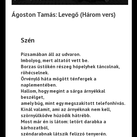
Ágoston Tamás: Levegő (Három vers)
Szén
Pizsamában áll az udvaron.
Imbolyog, mert altatót vett be.
Borzas üstökén részeg hópelyhek táncolnak,
röhécselnek.
Örvénylő háta mögött ténfergek a
naplementében.
Hallom, hogy megint a sárga árnyékkal
beszélget,
amely búg, mint egy megszakított telefonhívás.
Kínál valamit, ami az árnyéknak nem kell,
szörnyülködve húzódik hátrébb.
Most már én is látom: letört darabka a
kárhozatból,
széndarabnak látszik felizzó tenyerén.