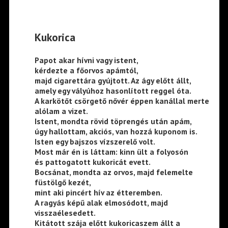
Kukorica
Papot akar hívni vagy istent,
kérdezte a főorvos apámtól,
majd cigarettára gyújtott. Az ágy előtt állt,
amely egy vályúhoz hasonlított reggel óta.
A karkötőt csörgető nővér éppen kanállal merte
alólam a vizet.
Istent, mondta rövid töprengés után apám,
úgy hallottam, akciós, van hozzá kuponom is.
Isten egy bajszos vízszerelő volt.
Most már én is láttam: kinn ült a folyosón
és pattogatott kukoricát evett.
Bocsánat, mondta az orvos, majd felemelte
füstölgő kezét,
mint aki pincért hív az étteremben.
A ragyás képű alak elmosódott, majd
visszaélesedett.
Kitátott szája előtt kukoricaszem állt a