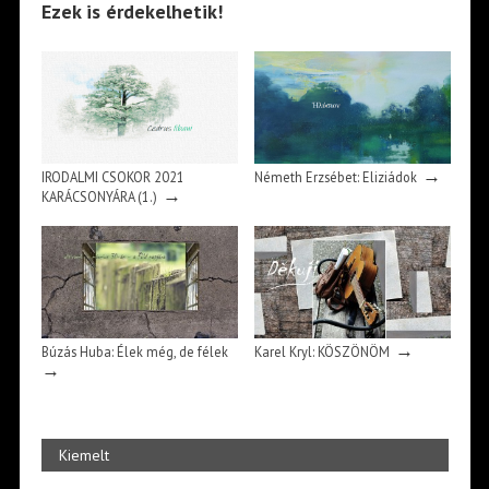
Ezek is érdekelhetik!
→
IRODALMI CSOKOR 2021
Németh Erzsébet: Eliziádok
→
KARÁCSONYÁRA (1.)
→
Búzás Huba: Élek még, de félek
Karel Kryl: KÖSZÖNÖM
→
Kiemelt