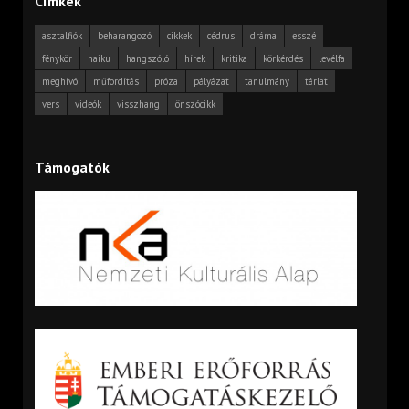
Címkék
asztalfiók
beharangozó
cikkek
cédrus
dráma
esszé
fénykör
haiku
hangszóló
hírek
kritika
körkérdés
levélfa
meghívó
műfordítás
próza
pályázat
tanulmány
tárlat
vers
videók
visszhang
önszócikk
Támogatók