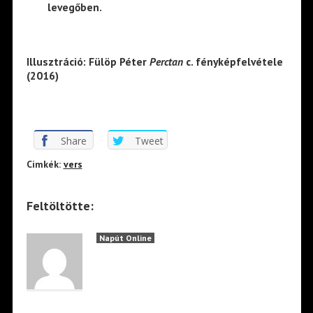
levegőben.
Illusztráció: Fülöp Péter
Perctan
c. fényképfelvétele
(2016)
Share
Tweet
Cimkék:
vers
Feltöltötte:
Napút Online