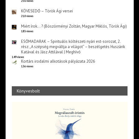
256 views
KÖVESEDŐ – Török Ági versei
210 views
Miért írok… ? (Böszörményi Zoltán, Magyar Miklós, Török Ági)
183 views
ESŐMADARAK – Spirituális költészeti nyári est-sorozat, 2.
rész: „A szépség megváltja a világot” – beszélgetés Huszárik
Katával és Jász Attilával | Meghívó
149 views
Kortárs irodalmi alkotások pályázata 2026
136 views
Könyvesbolt