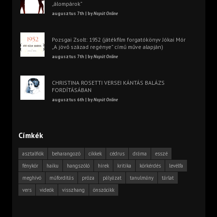
„álompárok”
augusztus 7th | by
Napút Online
Pozsgai Zsolt: 1952 (játékfilm forgatókönyv Jókai Mór
„A jövő század regénye” című műve alapján)
augusztus 7th | by
Napút Online
CHRISTINA ROSETTI VERSEI KÁNTÁS BALÁZS
FORDÍTÁSÁBAN
augusztus 6th | by
Napút Online
Címkék
asztalfiók
beharangozó
cikkek
cédrus
dráma
esszé
fénykör
haiku
hangszóló
hírek
kritika
körkérdés
levélfa
meghívó
műfordítás
próza
pályázat
tanulmány
tárlat
vers
videók
visszhang
önszócikk