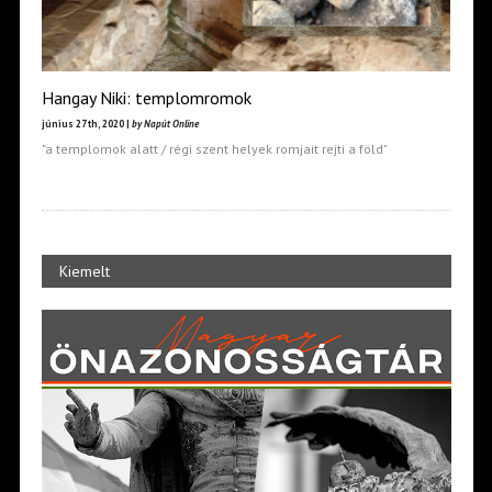
Hangay Niki: templomromok
június 27th, 2020 |
by Napút Online
"a templomok alatt / régi szent helyek romjait rejti a föld"
Kiemelt