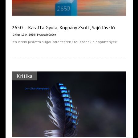
2650 – Karaffa Gyula, Koppány Zsolt, Sajó lászló
június 10th, 2020 |
by Napút Online
"én isteni jóslatra sugallatra festek / felizzanak a napútfények"
Kritika