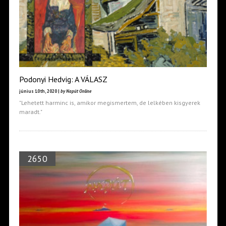
Podonyi Hedvig: A VÁLASZ
június 10th, 2020 |
by Napút Online
"Lehetett harminc is, amikor megismertem, de lelkében kisgyerek
maradt."
2650