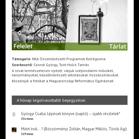
Támogató:
NKA Összművészeti Programok Kollégiuma
Szerkesztő:
Szondi György, Toót-Holló Tamás
A rovat természetesen nyitott: várjuk szépirodalmi művüket,
tanulmányukat, képzőművészeti alkotásukat, hozzászólásukat.
Köszönjük a fotókat a Magyarországi Református Egyháznak
A hónap legolvasottabb bejegyzései
Györgyi Csaba: Lépések könyve (napló) – újabb részletek*
256 views
Miért írok… ? (Böszörményi Zoltán, Magyar Miklós, Török Ági)
219 views