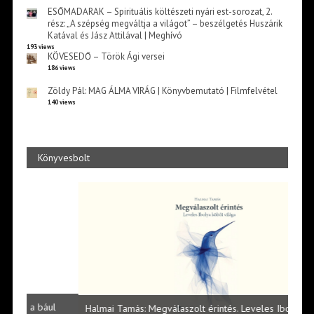
ESŐMADARAK – Spirituális költészeti nyári est-sorozat, 2.
rész: „A szépség megváltja a világot” – beszélgetés Huszárik
Katával és Jász Attilával | Meghívó
193 views
KÖVESEDŐ – Török Ági versei
186 views
Zöldy Pál: MAG ÁLMA VIRÁG | Könyvbemutató | Filmfelvétel
140 views
Könyvesbolt
l
Halmai Tamás: Megválaszolt érintés. Leveles Ibolya költői