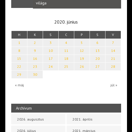
Laka
világa
2020. június
H
K
S
C
P
S
V
1
2
3
4
5
6
7
8
9
10
11
12
13
14
15
16
17
18
19
20
21
22
23
24
25
26
27
28
29
30
« máj
júl »
Archívum
2026. augusztus
2021. április
2026. július
2021. március