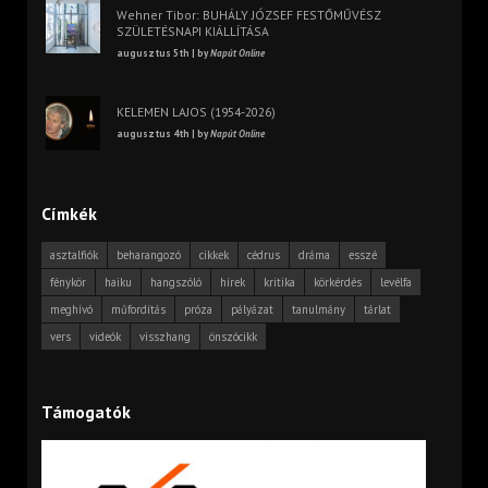
Wehner Tibor: BUHÁLY JÓZSEF FESTŐMŰVÉSZ
SZÜLETÉSNAPI KIÁLLÍTÁSA
augusztus 5th | by
Napút Online
KELEMEN LAJOS (1954-2026)
augusztus 4th | by
Napút Online
Címkék
asztalfiók
beharangozó
cikkek
cédrus
dráma
esszé
fénykör
haiku
hangszóló
hírek
kritika
körkérdés
levélfa
meghívó
műfordítás
próza
pályázat
tanulmány
tárlat
vers
videók
visszhang
önszócikk
Támogatók