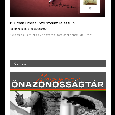
B. Orbán Emese: Szó szerint lelassulni…
június 26th, 2020 |
by Napút Online
"Lelassít, (...) mint egy bágyatag, kora őszi péntek délután"
Kiemelt