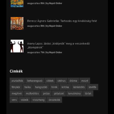
augusztus 8th | by
Napút Online
Berecz Ágnes Gabriella: Tartozás egy kiválóság felé
augusztus 8th | by
Napút Online
Arany Lajos: Járási „királynők” meg a veszekedő
„álompárok”
augusztus 7th | by
Napút Online
Címkék
asztalfiók
beharangozó
cikkek
cédrus
dráma
esszé
fénykör
haiku
hangszóló
hírek
kritika
körkérdés
levélfa
meghívó
műfordítás
próza
pályázat
tanulmány
tárlat
vers
videók
visszhang
önszócikk