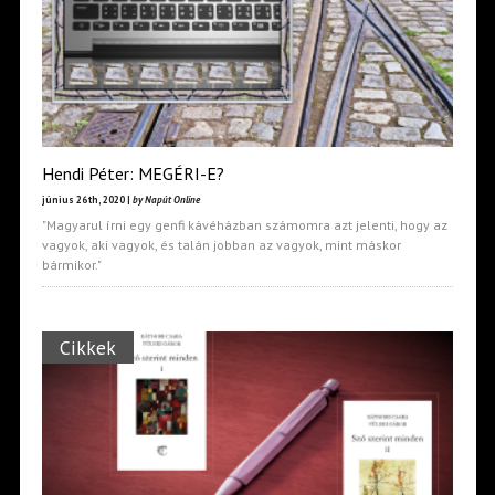
Hendi Péter: MEGÉRI-E?
június 26th, 2020 |
by Napút Online
"Magyarul írni egy genfi kávéházban számomra azt jelenti, hogy az
vagyok, aki vagyok, és talán jobban az vagyok, mint máskor
bármikor."
Cikkek