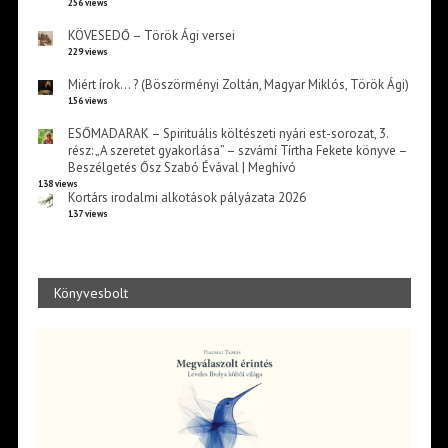
256 views
KÖVESEDŐ – Török Ági versei
229 views
Miért írok… ? (Böszörményi Zoltán, Magyar Miklós, Török Ági)
156 views
ESŐMADARAK – Spirituális költészeti nyári est-sorozat, 3.
rész: „A szeretet gyakorlása” – szvámí Tírtha Fekete könyve –
Beszélgetés Ősz Szabó Évával | Meghívó
138 views
Kortárs irodalmi alkotások pályázata 2026
137 views
Könyvesbolt