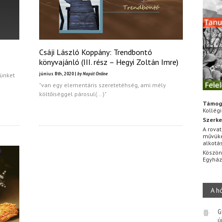
Csáji László Koppány: Trendbontó
könyvajánló (III. rész – Hegyi Zoltán Imre)
június 8th, 2020 |
by Napút Online
jünket
"van egy elementáris szeretetéhség, ami mély
költőiséggel párosul(...)"
Támog
Kollég
Szerke
A rovat
művüke
alkotá
Köszön
Egyhá
A h
G
ú