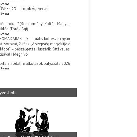
6 views
ÖVESEDŐ – Török Ági versei
3 views
iért írok… ? (Böszörményi Zoltán, Magyar
iklós, Török Ági)
6 views
SŐMADARAK – Spirituális költészeti nyári
st-sorozat, 2. rész: „A szépség megváltja a
ilágot” – beszélgetés Huszárik Katával és
tilával | Meghívó
s
ortárs irodalmi alkotások pályázata 2026
9 views
yvesbolt