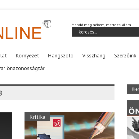
Mondd meg nékem, merre találom…
lat
Környezet
Hangszóló
Visszhang
Szerzőink
ar önazonosságtár
Kie
8
Kritika