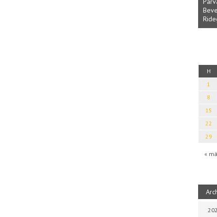
Parvathy Baul: A NAGY LELKEK DALAI.
Bevezetés a bául ösvénybe (Fordította:
Rideg Zsófia)
kalauz
H
1
8
15
22
29
« má
Arc
202