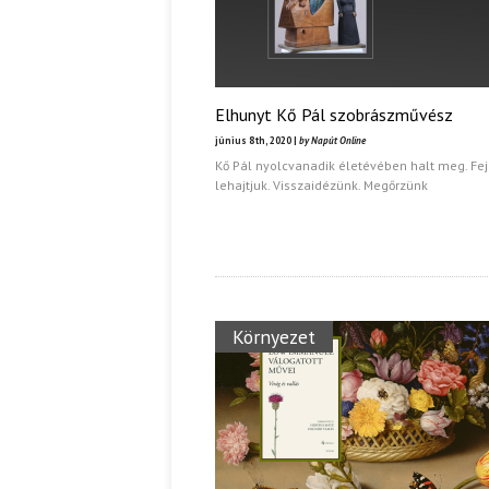
Elhunyt Kő Pál szobrászművész
június 8th, 2020 |
by Napút Online
Kő Pál nyolcvanadik életévében halt meg. Fe
lehajtjuk. Visszaidézünk. Megőrzünk
Környezet