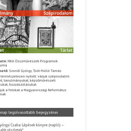
ató:
NKA Összművészeti Programok
iuma
sztő:
Szondi György, Toót-Holló Tamás
 természetesen nyitott: várjuk szépirodalmi
t, tanulmányukat, képzőművészeti
sukat, hozzászólásukat.
jük a fotókat a Magyarországi Református
znak
ónap legolvasottabb bejegyzései
yörgyi Csaba: Lépések könyve (napló) –
jabb részletek*