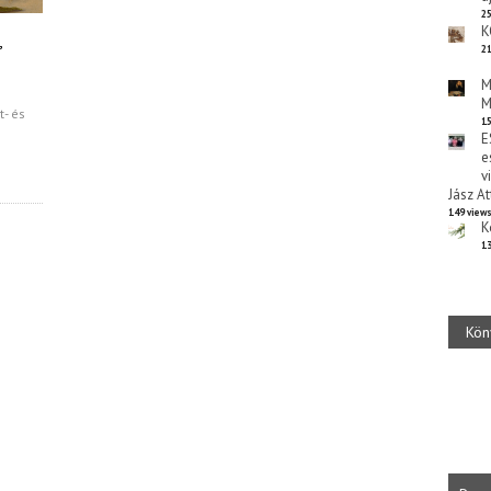
25
K
,
21
M
M
t- és
15
E
e
v
Jász At
149 view
K
13
Kön