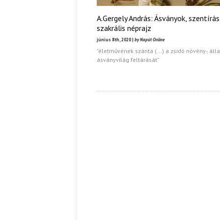
A.Gergely András: Ásványok, szentírás
szakrális néprajz
június 8th, 2020 |
by Napút Online
"életművének szánta (...) a zsidó növény-, álla
ásványvilág feltárását"