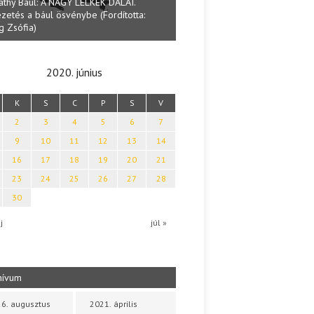
Lakatos Fleisz Katalin: Vas
Halmai Tamás: Megválaszolt érintés. Leveles
Sárszegen
Ibolya költői világa
2020. június
K
S
C
P
S
V
2
3
4
5
6
7
9
10
11
12
13
14
16
17
18
19
20
21
23
24
25
26
27
28
30
j
júl »
hívum
6. augusztus
2021. április