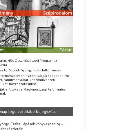
ató:
NKA Összművészeti Programok
iuma
sztő:
Szondi György, Toót-Holló Tamás
 természetesen nyitott: várjuk szépirodalmi
t, tanulmányukat, képzőművészeti
sukat, hozzászólásukat.
jük a fotókat a Magyarországi Református
znak
ónap legolvasottabb bejegyzései
yörgyi Csaba: Lépések könyve (napló) –
jabb részletek*