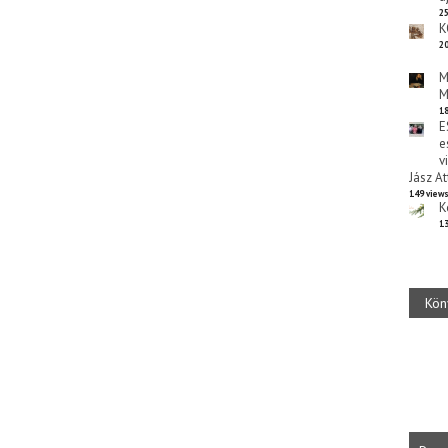
25
K
20
M
M
18
E
e
v
Jász At
149 view
K
13
Kön