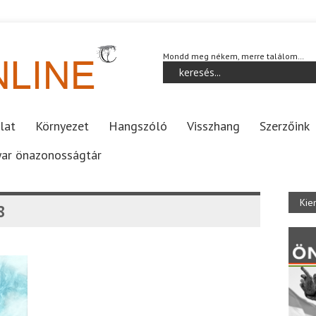
Mondd meg nékem, merre találom…
lat
Környezet
Hangszóló
Visszhang
Szerzőink
ar önazonosságtár
Kie
8