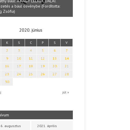
Lakatos Fleisz Katalin:
Halmai Tamás: Megválaszolt érintés. Leveles
Sárszegen
Ibolya költői világa
2020. június
K
S
C
P
S
V
2
3
4
5
6
7
9
10
11
12
13
14
16
17
18
19
20
21
23
24
25
26
27
28
30
j
júl »
hívum
6. augusztus
2021. április