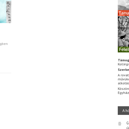
égben
Támog
Kollég
Szerke
A rovat
művüke
alkotá
Köszön
Egyhá
A h
G
ú