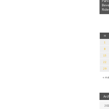
Parvathy Baul: A NAGY LELKEK DALAI.
Bevezetés a bául ösvénybe (Fordította:
Rideg Zsófia)
kai kalauz
H
1
8
15
22
29
« má
Arc
202