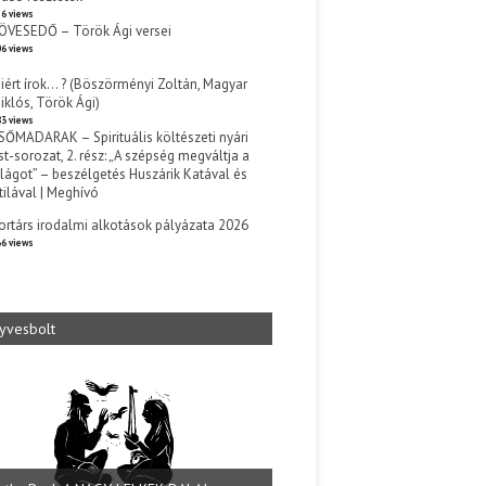
6 views
ÖVESEDŐ – Török Ági versei
6 views
iért írok… ? (Böszörményi Zoltán, Magyar
iklós, Török Ági)
3 views
SŐMADARAK – Spirituális költészeti nyári
st-sorozat, 2. rész: „A szépség megváltja a
ilágot” – beszélgetés Huszárik Katával és
tilával | Meghívó
s
ortárs irodalmi alkotások pályázata 2026
6 views
yvesbolt