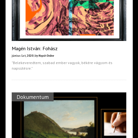
Magén István: Fohász
június 1st, 2020 |
by Napút Online
"Belekeveredtem, szabad ember vagyok, békére vágyom és
napsütésre."
Dokumentum