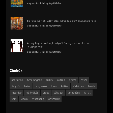
augusztus 8th | by
Napút Online
Berecz Ágnes Gabriella: Tartozás egy kiválóság felé
augusztus 8th | by
Napút Online
Arany Lajos: Járási „királynők” meg a veszekedő
„álompárok”
augusztus 7th | by
Napút Online
Címkék
asztalfiók
beharangozó
cikkek
cédrus
dráma
esszé
fénykör
haiku
hangszóló
hírek
kritika
körkérdés
levélfa
meghívó
műfordítás
próza
pályázat
tanulmány
tárlat
vers
videók
visszhang
önszócikk