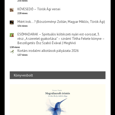
256 views
KÖVESEDŐ – Török Ági versei
228 views
Miért írok… ? (Böszörményi Zoltán, Magyar Miklós, Török Ági)
156 views
ESŐMADARAK – Spirituális költészeti nyári est-sorozat, 3.
rész: „A szeretet gyakorlása” – szvámí Tírtha Fekete könyve –
Beszélgetés Ősz Szabó Évával | Meghívó
138 views
Kortárs irodalmi alkotások pályázata 2026
137 views
Könyvesbolt