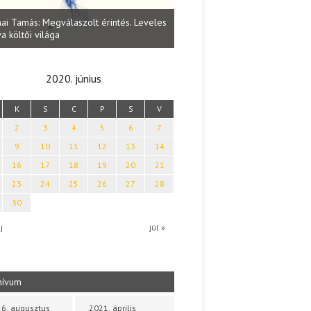
Lakatos Fleisz Katalin: Vasárna
ai Tamás: Megválaszolt érintés. Leveles
Sárszegen
a költői világa
2020. június
K
S
C
P
S
V
2
3
4
5
6
7
9
10
11
12
13
14
16
17
18
19
20
21
23
24
25
26
27
28
30
j
júl »
hívum
6. augusztus
2021. április