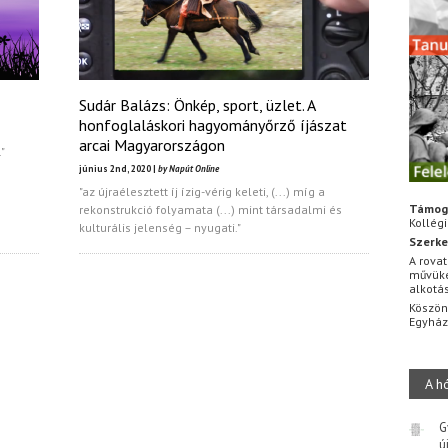
Sudár Balázs: Önkép, sport, üzlet. A
honfoglaláskori hagyományőrző íjászat
arcai Magyarországon
"
június 2nd, 2020 |
by Napút Online
"az újraélesztett íj ízig-vérig keleti, (...) míg a
Támog
rekonstrukció folyamata (...) mint társadalmi és
Kollég
kulturális jelenség – nyugati."
Szerke
A rovat
művüke
alkotá
Köszön
Egyhá
A h
G
ú