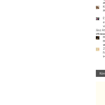
25
K
20
E
e
v
Jász At
193 view
M
M
18
Z
F
14
Kön