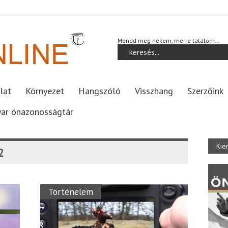
Mondd meg nékem, merre találom…
lat
Környezet
Hangszóló
Visszhang
Szerzőink
ar önazonosságtár
Kie
2
Történelem