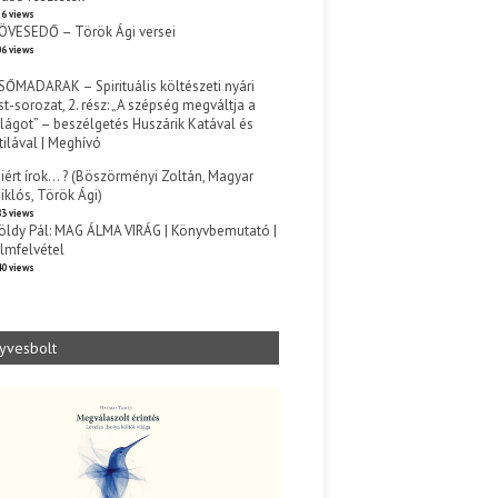
6 views
ÖVESEDŐ – Török Ági versei
6 views
SŐMADARAK – Spirituális költészeti nyári
st-sorozat, 2. rész: „A szépség megváltja a
ilágot” – beszélgetés Huszárik Katával és
tilával | Meghívó
s
iért írok… ? (Böszörményi Zoltán, Magyar
iklós, Török Ági)
3 views
öldy Pál: MAG ÁLMA VIRÁG | Könyvbemutató |
ilmfelvétel
0 views
yvesbolt