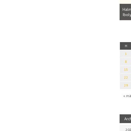
Parvathy Baul: A NAGY LELKEK DALAI.
Bevezetés a bául ösvénybe (Fordította:
Halm
Rideg Zsófia)
Iboly
uz
H
1
8
15
22
29
« má
Arc
202