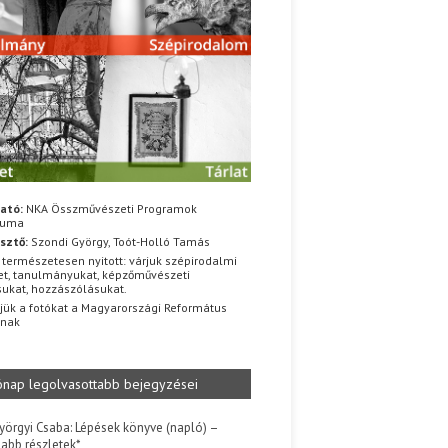
ató:
NKA Összművészeti Programok
iuma
sztő:
Szondi György, Toót-Holló Tamás
 természetesen nyitott: várjuk szépirodalmi
t, tanulmányukat, képzőművészeti
sukat, hozzászólásukat.
jük a fotókat a Magyarországi Református
znak
ónap legolvasottabb bejegyzései
yörgyi Csaba: Lépések könyve (napló) –
jabb részletek*