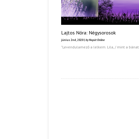
Lajtos Nóra: Négysorosok
június 2nd, 2020 |
by Napút Online
"Levendulamező a lelkem. Lila, / mint a bánat.