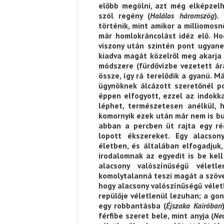
előbb megölni, azt még elképzel
szól regény (
Halálos háromszög
).
történik, mint amikor a milliomos
már homlokráncolást idéz elő. Ho
viszony után szintén pont ugyan
kiadva magát közelről meg akarja n
módszere (fürdővízbe vezetett ára
össze, így rá terelődik a gyanú. 
ügynöknek álcázott szeretőnél po
éppen elfogyott, ezzel az indokk
léphet, természetesen anélkül, 
komornyik ezek után már nem is bu
abban a percben üt rajta egy ré
lopott ékszereket. Egy alacson
életben, és általában elfogadjuk
irodalomnak az egyedit is be kell
alacsony valószínűségű véletl
komolytalanná teszi magát a szöve
hogy alacsony valószínűségű vélet
repülője véletlenül lezuhan; a go
egy robbantásba (
Éjszaka Kairóban
férfibe szeret bele, mint anyja (
Neo