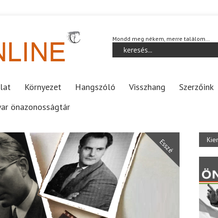
Mondd meg nékem, merre találom…
lat
Környezet
Hangszóló
Visszhang
Szerzőink
ar önazonosságtár
Kie
Esszé