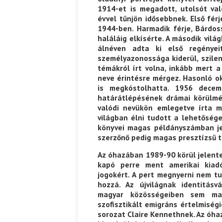
1914-et is megadott, utolsót val
évvel tűnjön idősebbnek. Első fér
1944-ben. Harmadik férje, Bárdos
haláláig elkísérte. A második vil
álnéven adta ki első regényei
személyazonossága kiderül, szile
témákról írt volna, inkább mert a
neve érintésre mérgez. Hasonló o
is megkóstolhatta. 1956 decem
határátlépésének drámai körülmén
valódi nevükön emlegetve írta
világban élni tudott a lehetősége
könyvei magas példányszámban je
szerzőnő pedig magas presztízsű t
Az óhazában 1989-90 körül jelente
kapó perre ment amerikai kiadó
jogokért. A pert megnyerni nem tu
hozzá. Az újvilágnak identitásv
magyar közösségeiben sem mag
szofisztikált emigráns értelmiség
sorozat Claire Kennethnek. Az óha