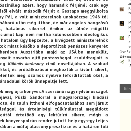
ószínűleg azért, hogy harmadik férjénél csak egy
25
K
jétől elvált, második férjét a Gestapo meggyilkolta
22
sy Pál, a volt miniszterelnök unokaöccse 1946-tól
ágháború után még itthon, de már angolos hangzású
M
M
t, hatalmas sikerrel. Amikor az álnév mögötti
15
nciumot kap, nem mintha különösebben ideologikus
E
 hatalom úgy képzelte, a kivégzett miniszterelnök
e
kok miatt később a deportáltak penészes kenyerét
s
berében Ausztriába majd az USÁ-ba menekült,
Ősz Sz
yeit zavarba ejtő pontossággal, családtagjait is
138 view
K
 meg
Különös karácsony
című novellájában. A szabad
13
kkel, és próbálkozásai meghozták a kívánt sikert,
lentek meg, számos nyelvre lefordították őket, a
ársadalmi körök ünnepeltje lett.
Kön
k meg újra könyvei. A szerzőnő nagy nyilvánosságot
jával, Püski Sándorral a magyarországi kiadási
dta, és talán itthoni elfogadtatásához sem járult
álsággal és értelmiségi túlkínálattal megáldott
ától értetődő egy lektűríró sikere, mégis a
iek könyvespolcán rendre jutott hely egy-egy teljes
zában a műfaj alacsony presztízse és a határon túli