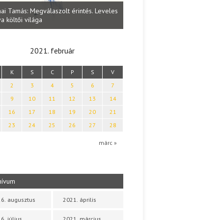
Lakatos Fleisz Katalin: Vasárna
ai Tamás: Megválaszolt érintés. Leveles
Sárszegen
a költői világa
2021. február
K
S
C
P
S
V
2
3
4
5
6
7
9
10
11
12
13
14
16
17
18
19
20
21
23
24
25
26
27
28
márc »
hívum
6. augusztus
2021. április
6. július
2021. március