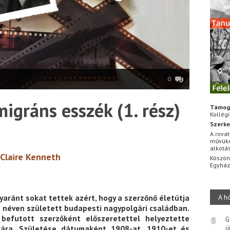
0
igráns esszék (1. rész)
Támog
Kollég
Szerke
A rovat
művüke
alkotá
Claire Kenneth
Köszön
Egyhá
yaránt sokat tettek azért, hogy a szerzőnő életútja
A h
a néven született budapesti nagypolgári családban.
 befutott szerzőként előszeretettel helyeztette
G
tójára. Születése dátumaként 1908-at, 1910-et és
ú