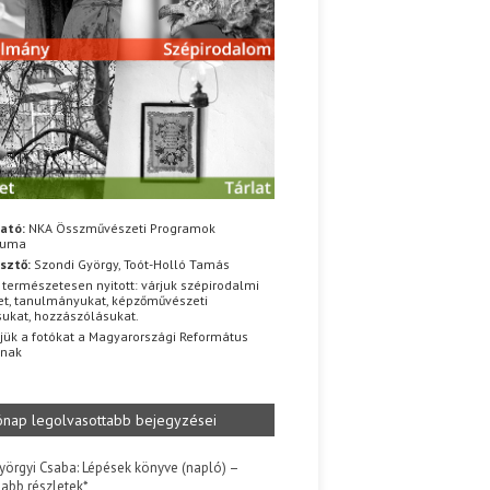
ató:
NKA Összművészeti Programok
iuma
sztő:
Szondi György, Toót-Holló Tamás
 természetesen nyitott: várjuk szépirodalmi
t, tanulmányukat, képzőművészeti
sukat, hozzászólásukat.
jük a fotókat a Magyarországi Református
znak
ónap legolvasottabb bejegyzései
yörgyi Csaba: Lépések könyve (napló) –
jabb részletek*