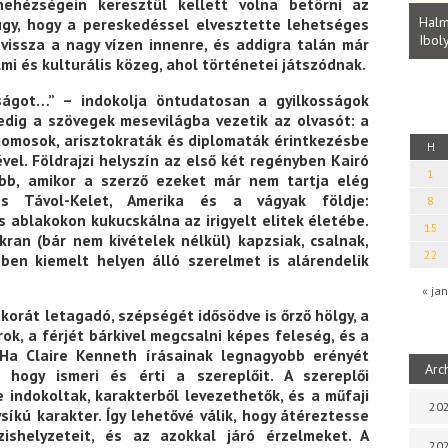
Parvathy Baul: A NAGY LELKEK DALAI.
 nehézségein keresztül kellett volna betörni az
Bevezetés a bául ösvénybe (Fordította:
Halm
úgy, hogy a pereskedéssel elvesztette lehetséges
Rideg Zsófia)
Iboly
vissza a nagy vízen innenre, és addigra talán már
uz
mi és kulturális közeg, ahol történetei játszódnak.
ágot…” – indokolja öntudatosan a gyilkosságok
edig a szövegek mesevilágba vezetik az olvasót: a
lliomosok, arisztokraták és diplomaták érintkezésbe
H
vel. Földrajzi helyszín az első két regényben Kairó
1
bb, amikor a szerző ezeket már nem tartja elég
 s Távol-Kelet, Amerika és a vágyak földje:
8
 ablakokon kukucskálna az irigyelt elitek életébe.
15
akran (bár nem kivételek nélkül) kapzsiak, csalnak,
22
ben kiemelt helyen álló szerelmet is alárendelik
« jan
korát letagadó, szépségét idősödve is őrző hölgy, a
k, a férjét bárkivel megcsalni képes feleség, és a
 Ha Claire Kenneth írásainak legnagyobb erényét
Arc
 hogy ismeri és érti a szereplőit. A szereplői
e indokoltak, karakterből levezethetők, és a műfaji
202
íkú karakter. Így lehetővé válik, hogy átéreztesse
ízishelyzeteit, és az azokkal járó érzelmeket. A
202