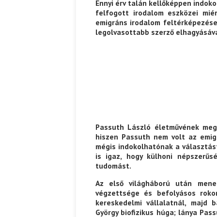
Ennyi érv talán kellőképpen indok
felfogott irodalom eszközei mié
emigráns irodalom feltérképezése
legolvasottabb szerző elhagyásáva
Passuth László életművének megt
hiszen Passuth nem volt az emig
mégis indokolhatónak a választást
is igaz, hogy külhoni népszerűs
tudomást.
Az első világháború után menek
végzettsége és befolyásos roko
kereskedelmi vállalatnál, majd 
György biofizikus húga; lánya Pas