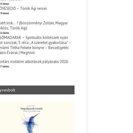
6 views
ÖVESEDŐ – Török Ági versei
9 views
iért írok… ? (Böszörményi Zoltán, Magyar
iklós, Török Ági)
6 views
SŐMADARAK – Spirituális költészeti nyári
st-sorozat, 3. rész: „A szeretet gyakorlása” –
zvámí Tírtha Fekete könyve – Beszélgetés
abó Évával | Meghívó
s
ortárs irodalmi alkotások pályázata 2026
7 views
yvesbolt