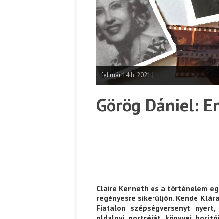
február 14th, 2021 |
Görög Dániel: Em
Claire Kenneth és a történelem eg
regényesre sikerüljön. Kende Klár
Fiatalon szépségversenyt nyert,
oldalnyi portréját könyvei borí