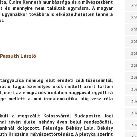
olta, Claire Kenneth munkássága és a művészetként
202
rt és mennyire nem találtak egymásra. A magyar
 ugyanakkor továbbra is elképzelhetetlen lenne a
202
l.
202
202
202
Passuth László
202
202
árgyalása némileg elüt eredeti célkitűzéseimtől,
ráció tagja. Személyes okok mellett azért tartom
202
, mert az emigrációs irodalom nagyjaival együtt rá
ége mellett a mai irodalomkritika alig vesz róla
20
20
ült a megszállt Kolozsvárról Budapestre. Jogi
nai révén élete néhány éven belül rendeződött,
202
banknál dolgozott. Felesége Békésy Lola, Békésy
suth Krisztina művészettörténész. A pletyka szerint
202