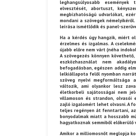
leghangsúlyosabb események t
elvesztését, abortuszt, kénysz
megbízhatóságú udvarlókat, ezér
mondani a szövegek némelyikéről.
leírása ismétlődik és panel-szerűvé
Ha a kérdés úgy hangzik, miért o
érzelmes és izgalmas. A cselekmé
újabb előre nem várt (néha indokol
A szövegezés könnyen követhető, 
eszközhasználat nem akadályo
befogadásban, egészen addig elme
lelkiállapota felől nyomban narrát
szöveg nyelvi megformáltsága a
változik, ami olyankor lesz zava
életkorbeli sajátosságai nem je
villamoson és strandon, olvasói 
zajló izgalomért lehet olvasni. A
teljes regényen át fenntartani, a
bonyodalmak miatt a hosszabb műv
hagyatkoznak semmiből előkerülő 
Amikor a milliomosnőt meglopja ko