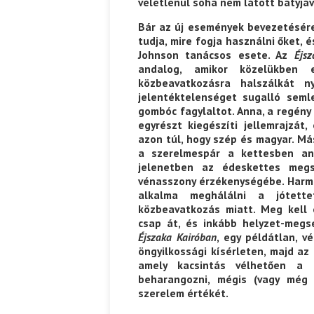
véletlenül soha nem látott bátyjáv
Bár az új események bevezetésére
tudja, mire fogja használni őket, é
Johnson tanácsos esete. Az
Éjs
andalog, amikor közelükben 
közbeavatkozásra halszálkát n
jelentéktelenséget sugalló seml
gombóc fagylaltot. Anna, a regény 
egyrészt kiegészíti jellemrajzát
azon túl, hogy szép és magyar. M
a szerelmespár a kettesben and
jelenetben az édeskettes megs
vénasszony érzékenységébe. Harm
alkalma meghálálni a jótett
közbeavatkozás miatt. Meg kell 
csap át, és inkább helyzet-meg
Éjszaka Kairóban
, egy példátlan, v
öngyilkossági kísérleten, majd az
amely kacsintás vélhetően a r
beharangozni, mégis (vagy még i
szerelem értékét.