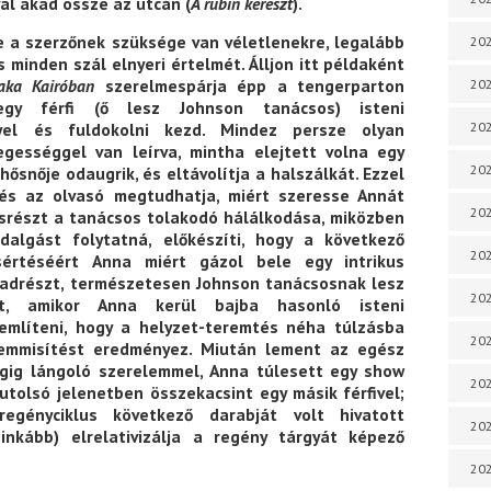
al akad össze az utcán (
A rubin kereszt
).
 a szerzőnek szüksége van véletlenekre, legalább
202
s minden szál elnyeri értelmét. Álljon itt példaként
zaka Kairóban
szerelmespárja épp a tengerparton
202
egy férfi (ő lesz Johnson tanácsos) isteni
202
yel és fuldokolni kezd. Mindez persze olyan
egességgel van leírva, mintha elejtett volna egy
202
hősnője odaugrik, és eltávolítja a halszálkát. Ezzel
, és az olvasó megtudhatja, miért szeresse Annát
202
ásrészt a tanácsos tolakodó hálálkodása, miközben
algást folytatná, előkészíti, hogy a következő
202
értéséért Anna miért gázol bele egy intrikus
adrészt, természetesen Johnson tanácsosnak lesz
202
et, amikor Anna kerül bajba hasonló isteni
említeni, hogy a helyzet-teremtés néha túlzásba
20
semmisítést eredményez. Miután lement az egész
égig lángoló szerelemmel, Anna túlesett egy show
20
 utolsó jelenetben összekacsint egy másik férfivel;
egényciklus következő darabját volt hivatott
202
nkább) elrelativizálja a regény tárgyát képező
202