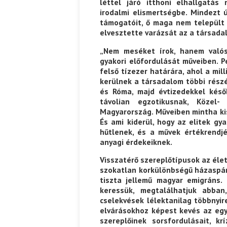
léttel járó itthoni elhallgatás
irodalmi elismertségbe. Mindezt 
Ispány Marietta: Szavak a fényből
támogatóit, ő maga nem települt 
Káplán Géza: Erotikai kala
elvesztette varázsát az a társadal
„Nem meséket írok, hanem valós
gyakori előfordulását műveiben. P
felső tízezer határára, ahol a mi
kerülnek a társadalom többi részé
és Róma, majd évtizedekkel késő
távolian egzotikusnak, Közel-
Magyarország. Műveiben mintha kis
És ami kiderül, hogy az elitek gy
hűtlenek, és a művek értékrendjé
anyagi érdekeiknek.
Visszatérő szereplőtípusok az élet
szokatlan korkülönbségű házaspáro
tiszta jellemű magyar emigráns.
keressük, megtalálhatjuk abban,
cselekvések lélektanilag többnyir
elvárásokhoz képest kevés az egys
szereplőinek sorsfordulásait, kr