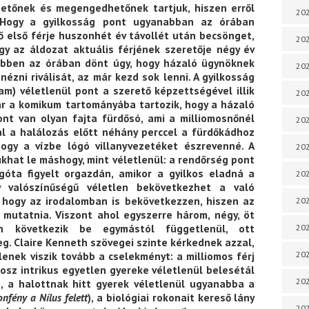
hetőnek és megengedhetőnek tartjuk, hiszen erről
202
 Hogy a gyilkosság pont ugyanabban az órában
nő első férje huszonhét év távollét után becsönget,
202
gy az áldozat aktuális férjének szeretője négy év
ebben az órában dönt úgy, hogy házaló ügynöknek
202
ézni riválisát, az már kezd sok lenni. A gyilkosság
m) véletlenül pont a szerető képzettségével illik
202
Már a komikum tartományába tartozik, hogy a házaló
nt van olyan fajta fürdősó, ami a milliomosnőnél
202
al a halálozás előtt néhány perccel a fürdőkádhoz
hogy a vízbe lógó villanyvezetéket észrevenné. A
202
khat le máshogy, mint véletlenül: a rendőrség pont
góta figyelt orgazdán, amikor a gyilkos eladná a
202
y valószínűségű véletlen bekövetkezhet a való
, hogy az irodalomban is bekövetkezzen, hiszen az
20
 mutatnia. Viszont ahol egyszerre három, négy, öt
en következik be egymástól függetlenül, ott
20
g. Claire Kenneth szövegei szinte kérkednek azzal,
lenek viszik tovább a cselekményt: a milliomos férj
202
nosz intrikus egyetlen gyereke véletlenül belesétál
202
), a halottnak hitt gyerek véletlenül ugyanabba a
nfény a Nílus felett
), a biológiai rokonait kereső lány
202