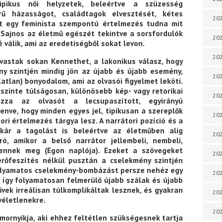
ipikus női helyzetek, beleértve a szüzesség
erű házasságot, családtagok elvesztését, kétes
202
t egy feminista szempontú értelmezés tudna mit
 Sajnos az életmű egészét tekintve a sorsfordulók
202
 válik, ami az eredetiségből sokat levon.
202
lvastak sokan Kennethet, a lakonikus válasz, hogy
ny szintjén mindig jön az újabb és újabb esemény,
202
atlan) bonyodalom, ami az olvasói figyelmet leköti.
szinte túlságosan, különösebb kép- vagy retorikai
202
zza az olvasót a lecsupaszított, egyirányú
nve, hogy minden egyes jel, tipikusan a szereplők
202
ori értelmezés tárgya lesz. A narrátori pozíció és a
kár a tagolást is beleértve az életműben alig
20
ró, amikor a belső narrátor jellembeli, nembeli,
lennek meg (Egon naplója). Ezeket a szövegeket
20
erőfeszítés nélkül pusztán a cselekmény szintjén
 folyamatos cselekmény-bombázást persze nehéz egy
202
z így folyamatosan felmerülő újabb szálak és újabb
ek irreálisan túlkomplikáltak lesznek, és gyakran
202
véletlenekre.
202
mornyikja, aki ehhez feltétlen szükségesnek tartja