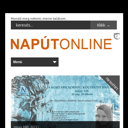
Mondd meg nékem, merre találom…
Hetedhét
május 16th, 2021 |