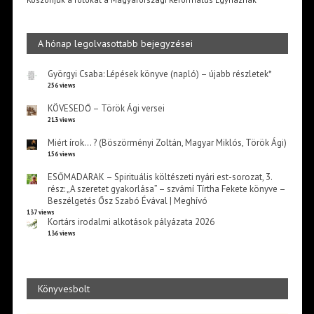
A hónap legolvasottabb bejegyzései
Györgyi Csaba: Lépések könyve (napló) – újabb részletek*
256 views
KÖVESEDŐ – Török Ági versei
213 views
Miért írok… ? (Böszörményi Zoltán, Magyar Miklós, Török Ági)
156 views
ESŐMADARAK – Spirituális költészeti nyári est-sorozat, 3.
rész: „A szeretet gyakorlása” – szvámí Tírtha Fekete könyve –
Beszélgetés Ősz Szabó Évával | Meghívó
137 views
Kortárs irodalmi alkotások pályázata 2026
136 views
Könyvesbolt