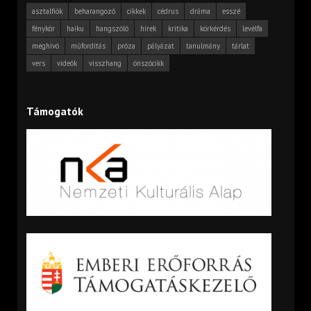
asztalfiók
beharangozó
cikkek
cédrus
dráma
esszé
fénykör
haiku
hangszóló
hírek
kritika
körkérdés
levélfa
meghívó
műfordítás
próza
pályázat
tanulmány
tárlat
vers
videók
visszhang
önszócikk
Támogatók