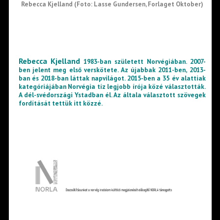
Rebecca Kjelland (Foto: Lasse Gundersen, Forlaget Oktober)
Rebecca Kjelland
1983-ban született Norvégiában. 2007-
ben jelent meg első verskötete. Az újabbak 2011-ben, 2013-
ban és 2018-ban láttak napvilágot. 2015-ben a 35 év alattiak
kategóriájában Norvégia tíz legjobb írója közé választották.
A dél-svédországi Ystadban él. Az általa választott szövegek
fordítását tettük itt közzé.