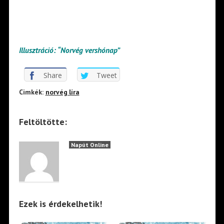
Illusztráció: “Norvég vershónap”
Share
Tweet
Cimkék:
norvég líra
Feltöltötte:
Napút Online
Ezek is érdekelhetik!