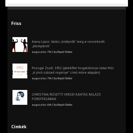
Friss
Arany Lajos: Járási „királynők” meg a veszekedő
„álompárok”
augusztus 7th | by
Napút Online
Pozsgai Zsolt: 1952 (játékfilm forgatókönyv Jókai Mór
„A jövő század regénye” című műve alapján)
augusztus 7th | by
Napút Online
CHRISTINA ROSETTI VERSEI KÁNTÁS BALÁZS
FORDÍTÁSÁBAN
augusztus 6th | by
Napút Online
Címkék