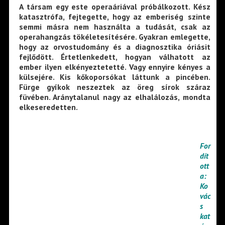
A társam egy este operaáriával próbálkozott. Kész
katasztrófa, fejtegette, hogy az emberiség szinte
semmi másra nem használta a tudását, csak az
operahangzás tökéletesítésére. Gyakran emlegette,
hogy az orvostudomány és a diagnosztika óriásit
fejlődött. Értetlenkedett, hogyan válhatott az
ember ilyen elkényeztetetté. Vagy ennyire kényes a
külsejére. Kis kőkoporsókat láttunk a pincében.
Fürge gyíkok neszeztek az öreg sírok száraz
füvében. Aránytalanul nagy az elhalálozás, mondta
elkeseredetten.
For
dít
ott
a:
Ko
vác
s
kat