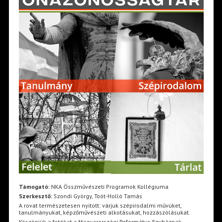
Támogató:
NKA Összművészeti Programok Kollégiuma
Szerkesztő:
Szondi György, Toót-Holló Tamás
A rovat természetesen nyitott: várjuk szépirodalmi művüket,
tanulmányukat, képzőművészeti alkotásukat, hozzászólásukat.
Köszönjük a fotókat a Magyarországi Református Egyháznak