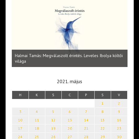
l
Halmai Tamás: Megválaszolt érintés. Leveles Ibolya költői
Laka
világa
2021. május
H
K
S
C
P
S
V
1
2
3
4
5
6
7
8
9
10
11
12
13
14
15
16
17
18
19
20
21
22
23
24
25
26
27
28
29
30