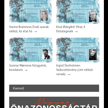
Hanne Bramness: Ének szavak
Knut Ødegård: Vihar, A
→
→
nélkül, Az első hó
fölöslegesek
Gunnar Wærness: felügyelet,
Ingrid Storholmen:
→
birodalom
Vadorzótörvény (cím nélküli
→
versek)
Kiemelt