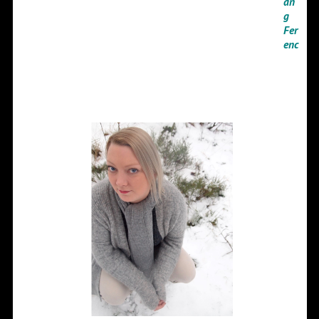
án
g
Fer
enc