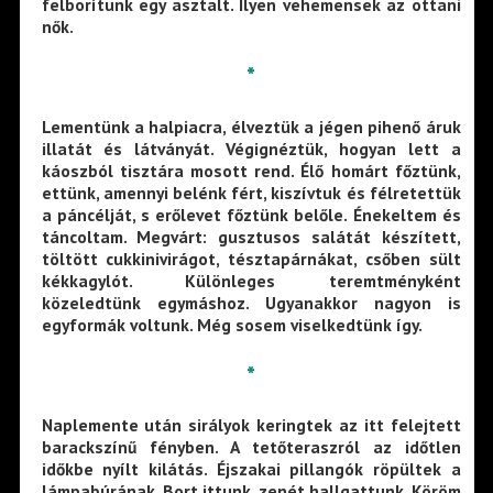
felborítunk egy asztalt. Ilyen vehemensek az ottani
nők.
*
Lementünk a halpiacra, élveztük a jégen pihenő áruk
illatát és látványát. Végignéztük, hogyan lett a
káoszból tisztára mosott rend. Élő homárt főztünk,
ettünk, amennyi belénk fért, kiszívtuk és félretettük
a páncélját, s erőlevet főztünk belőle. Énekeltem és
táncoltam. Megvárt: gusztusos salátát készített,
töltött cukkinivirágot, tésztapárnákat, csőben sült
kékkagylót. Különleges teremtményként
közeledtünk egymáshoz. Ugyanakkor nagyon is
egyformák voltunk. Még sosem viselkedtünk így.
*
Naplemente után sirályok keringtek az itt felejtett
barackszínű fényben. A tetőteraszról az időtlen
időkbe nyílt kilátás. Éjszakai pillangók röpültek a
lámpabúrának. Bort ittunk, zenét hallgattunk. Köröm