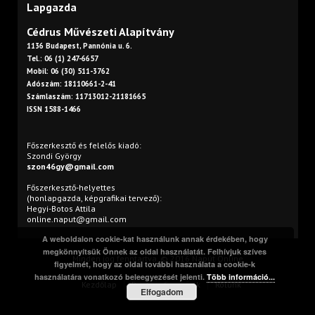
Lapgazda
Cédrus Művészeti Alapítvány
1136 Budapest, Pannónia u. 6.
Tel.: 06 (1) 247-6657
Mobil: 06 (30) 511-3762
Adószám: 18110661-2-41
Számlaszám: 11713012-21181665
ISSN 1588-1466
Főszerkesztő és felelős kiadó:
Szondi György
szon46gy@gmail.com
Főszerkesztő-helyettes
(honlapgazda, képgrafikai tervező):
Hegyi-Botos Attila
online.naput@gmail.com
A weboldalon cookie-kat használunk annak érdekében, hogy
megkönnyítsük Önnek az oldal használatát. Felhívjuk szíves
Minden jog fenntartva. © 2016 Napút Online
figyelmét, hogy az oldal további használata a cookie-k
használatára vonatkozó beleegyezését jelenti.
Több információ...
Kezdőlap
Print
Szerzőink
Rólunk
Elfogadom