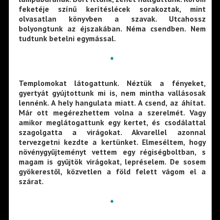
feketéje színű kerítéslécek sorakoztak, mint
olvasatlan könyvben a szavak. Utcahossz
bolyongtunk az éjszakában. Néma csendben. Nem
tudtunk betelni egymással.
*
Templomokat látogattunk. Néztük a fényeket,
gyertyát gyújtottunk mi is, nem mintha vallásosak
lennénk. A hely hangulata miatt. A csend, az áhítat.
Már ott megérezhettem volna a szerelmét. Vagy
amikor meglátogattunk egy kertet, és csodálattal
szagolgatta a virágokat. Akvarellel azonnal
tervezgetni kezdte a kertünket. Elmeséltem, hogy
növénygyűjteményt vettem egy régiségboltban, s
magam is gyűjtök virágokat, lepréselem. De sosem
gyökerestől, közvetlen a föld felett vágom el a
szárat.
*