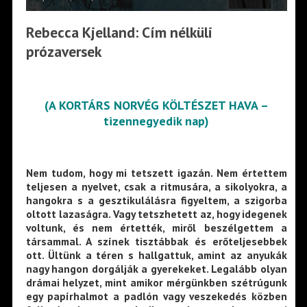
Rebecca Kjelland: Cím nélküli
prózaversek
(A KORTÁRS NORVÉG KÖLTÉSZET HAVA –
tizennegyedik nap)
Nem tudom, hogy mi tetszett igazán. Nem értettem
teljesen a nyelvet, csak a ritmusára, a sikolyokra, a
hangokra s a gesztikulálásra figyeltem, a szigorba
oltott lazaságra. Vagy tetszhetett az, hogy idegenek
voltunk, és nem értették, miről beszélgettem a
társammal. A színek tisztábbak és erőteljesebbek
ott. Ültünk a téren s hallgattuk, amint az anyukák
nagy hangon dorgálják a gyerekeket. Legalább olyan
drámai helyzet, mint amikor mérgünkben szétrúgunk
egy papírhalmot a padlón vagy veszekedés közben