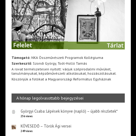
Támogató:
NKA Összművészeti Programok Kollégiuma
Szerkesztő:
Szondi György, Toót-Holló Tamás
A rovat természetesen nyitott: várjuk szépirodalmi művüket,
tanulmányukat, képzőművészeti alkotásukat, hozzászólásukat.
Köszönjük a fotókat a Magyarországi Református Egyháznak
A hónap legolvasottabb bejegyzései
Györgyi Csaba: Lépések könyve (napló) – újabb részletek*
256 views
KÖVESEDŐ – Török Ági versei
249 views