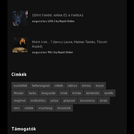
SÉNYI FANNI: ANNA ÉS A FARKAS
augusztus 10th | by
Napút Online
Miért írok… ? (Iancu Laura, Halmai Tamás, Tőzsér
Árpád)
augusztus 9th | by
Napút Online
Címkék
asztalfiók
beharangozó
cikkek
cédrus
dráma
esszé
fénykör
haiku
hangszóló
hírek
kritika
körkérdés
levélfa
meghívó
műfordítás
próza
pályázat
tanulmány
tárlat
vers
videók
visszhang
önszócikk
Támogatók