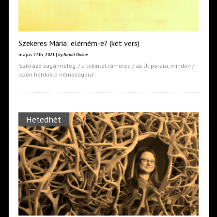
Szekeres Mária: elérném-e? (két vers)
május 24th, 2021 |
by Napút Online
"szikrázó sugármeleg, / a tekintet rámered / az Út porára, minden /
izzón haldokló némaságára"
Hetedhét