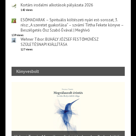
Kortárs irodalmi alkotások pályázata 2026
142 views
ESŐMADARAK – Spirituális költészeti nyári est-sorozat, 3.
rész: „A szeretet gyakorlása” – szvámí Tírtha Fekete könyve –
Beszélgetés Ősz Szabó Évával | Meghívó
139 views
Wehner Tibor: BUHÁLY JÓZSEF FESTŐMŰVÉSZ
SZÜLETÉSNAPI KIÁLLÍTÁSA
127 views
Könyvesbolt
Vité