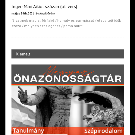
Inger-Mari Aikio: százan (öt vers)
május 24th, 2021 |
by Napút Online
"érzelmek magjai, férfiaké / homály és egymással / elegyített idők
száza / melyben száz agancs / porba hullt"
Kiemelt