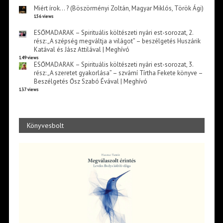
Miért írok… ? (Böszörményi Zoltán, Magyar Miklós, Török Ági)
156 views
ESŐMADARAK – Spirituális költészeti nyári est-sorozat, 2.
rész: „A szépség megváltja a világot” – beszélgetés Huszárik
Katával és Jász Attilával | Meghívó
149 views
ESŐMADARAK – Spirituális költészeti nyári est-sorozat, 3.
rész: „A szeretet gyakorlása” – szvámí Tírtha Fekete könyve –
Beszélgetés Ősz Szabó Évával | Meghívó
137 views
Könyvesbolt