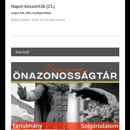
Napút-köszöntők (21.)
május 5th, 2021 |
by Napút Online
Baley Endre: Utak és találkozások
Kiemelt