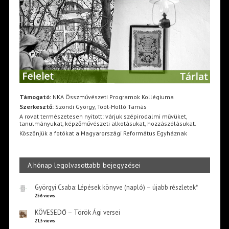
Támogató:
NKA Összművészeti Programok Kollégiuma
Szerkesztő:
Szondi György, Toót-Holló Tamás
A rovat természetesen nyitott: várjuk szépirodalmi művüket,
tanulmányukat, képzőművészeti alkotásukat, hozzászólásukat.
Köszönjük a fotókat a Magyarországi Református Egyháznak
A hónap legolvasottabb bejegyzései
Györgyi Csaba: Lépések könyve (napló) – újabb részletek*
256 views
KÖVESEDŐ – Török Ági versei
213 views