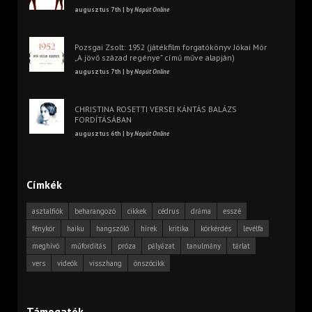
augusztus 7th | by
Napút Online
Pozsgai Zsolt: 1952 (játékfilm forgatókönyv Jókai Mór
„A jövő század regénye” című műve alapján)
augusztus 7th | by
Napút Online
CHRISTINA ROSETTI VERSEI KÁNTÁS BALÁZS
FORDÍTÁSÁBAN
augusztus 6th | by
Napút Online
Címkék
asztalfiók
beharangozó
cikkek
cédrus
dráma
esszé
fénykör
haiku
hangszóló
hírek
kritika
körkérdés
levélfa
meghívó
műfordítás
próza
pályázat
tanulmány
tárlat
vers
videók
visszhang
önszócikk
Támogatók