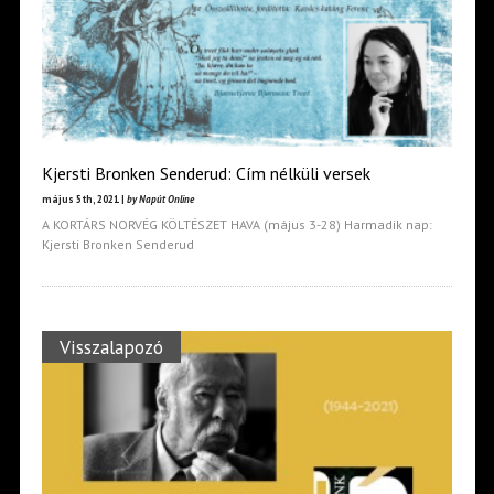
Kjersti Bronken Senderud: Cím nélküli versek
május 5th, 2021 |
by Napút Online
A KORTÁRS NORVÉG KÖLTÉSZET HAVA (május 3-28) Harmadik nap:
Kjersti Bronken Senderud
Visszalapozó