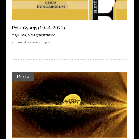
Pete György (1944-2021)
május 5th, 2021 |
by Napút Online
- Elhunyt Pete György -
Próza