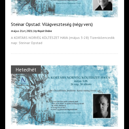
Steinar Opstad: Világveszteség (négy vers)
május 21st, 2021 |
by Napút Online
A KORTÁRS NORVÉG KÖLTÉSZET HAVA (május 3-28) Tizenkilencedik
nap: Steinar Opstad
Hetedhét