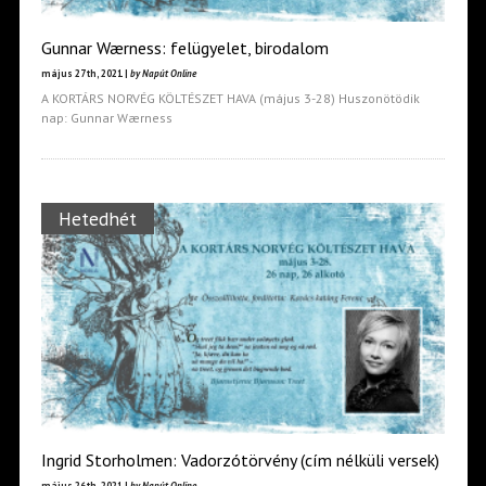
Gunnar Wærness: felügyelet, birodalom
május 27th, 2021 |
by Napút Online
A KORTÁRS NORVÉG KÖLTÉSZET HAVA (május 3-28) Huszonötödik
nap: Gunnar Wærness
Hetedhét
Ingrid Storholmen: Vadorzótörvény (cím nélküli versek)
május 26th, 2021 |
by Napút Online