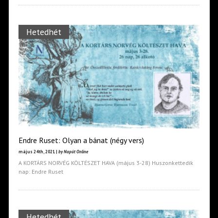
Hetedhét
Endre Ruset: Olyan a bánat (négy vers)
május 24th, 2021 |
by Napút Online
A KORTÁRS NORVÉG KÖLTÉSZET HAVA (május 3-28) Huszonkettedik
nap: Endre Ruset
Hetedhét