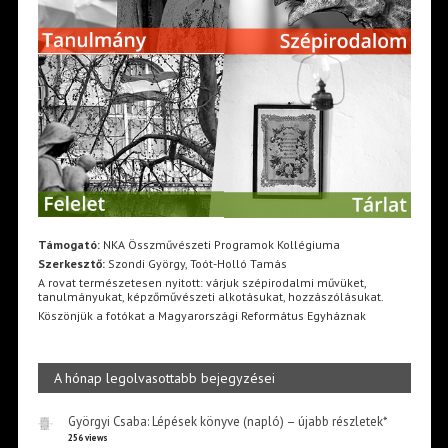
Támogató:
NKA Összművészeti Programok Kollégiuma
Szerkesztő:
Szondi György, Toót-Holló Tamás
A rovat természetesen nyitott: várjuk szépirodalmi művüket,
tanulmányukat, képzőművészeti alkotásukat, hozzászólásukat.
Köszönjük a fotókat a Magyarországi Református Egyháznak
A hónap legolvasottabb bejegyzései
Györgyi Csaba: Lépések könyve (napló) – újabb részletek*
256 views