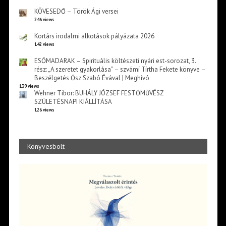
KÖVESEDŐ – Török Ági versei
246 views
Kortárs irodalmi alkotások pályázata 2026
142 views
ESŐMADARAK – Spirituális költészeti nyári est-sorozat, 3.
rész: „A szeretet gyakorlása” – szvámí Tírtha Fekete könyve –
Beszélgetés Ősz Szabó Évával | Meghívó
139 views
Wehner Tibor: BUHÁLY JÓZSEF FESTŐMŰVÉSZ
SZÜLETÉSNAPI KIÁLLÍTÁSA
126 views
Könyvesbolt