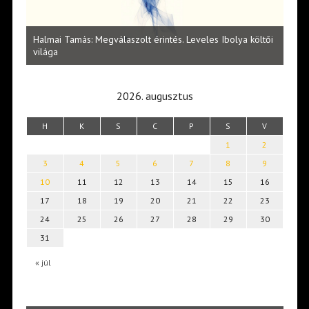
Halmai Tamás: Megválaszolt érintés. Leveles Ibolya költői
Lakato
világa
2026. augusztus
H
K
S
C
P
S
V
1
2
3
4
5
6
7
8
9
10
11
12
13
14
15
16
17
18
19
20
21
22
23
24
25
26
27
28
29
30
31
« júl