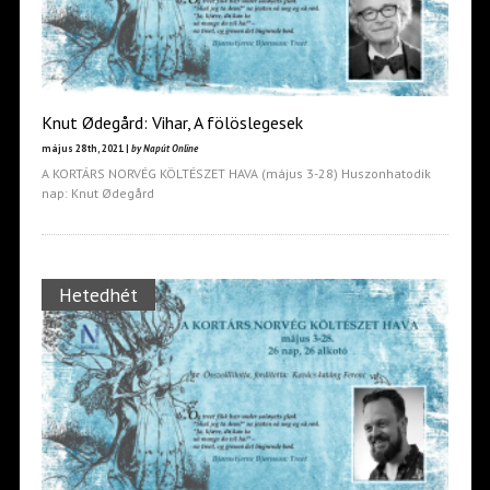
Knut Ødegård: Vihar, A fölöslegesek
május 28th, 2021 |
by Napút Online
A KORTÁRS NORVÉG KÖLTÉSZET HAVA (május 3-28) Huszonhatodik
nap: Knut Ødegård
Hetedhét