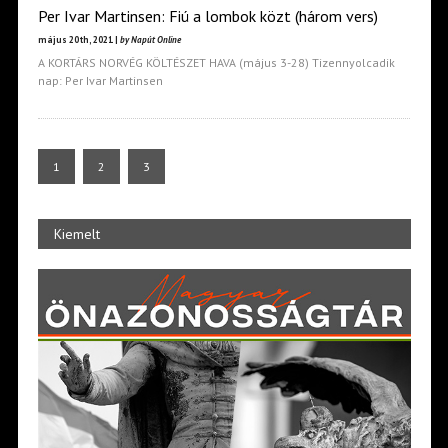
Per Ivar Martinsen: Fiú a lombok közt (három vers)
május 20th, 2021 |
by Napút Online
A KORTÁRS NORVÉG KÖLTÉSZET HAVA (május 3-28) Tizennyolcadik
nap: Per Ivar Martinsen
1
2
3
Kiemelt