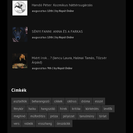
Handó Péter: Kozmikus háttérsugárzás
augusztus 10th | by
Napút Online
SÉNYI FANNI: ANNA ÉS A FARKAS
augusztus 10th | by
Napút Online
Miért írok… ? (Iancu Laura, Halmai Tamás, Tőzsér
Árpád)
augusztus 9th | by
Napút Online
Címkék
asztalfiók
beharangozó
cikkek
cédrus
dráma
esszé
fénykör
haiku
hangszóló
hírek
kritika
körkérdés
levélfa
meghívó
műfordítás
próza
pályázat
tanulmány
tárlat
vers
videók
visszhang
önszócikk