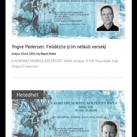
Yngve Pedersen: Felidézte (cím nélküli versek)
május 22nd, 2021 |
by Napút Online
A KORTÁRS NORVÉG KÖLTÉSZET HAVA (május 3-28) Huszadik nap:
Yngve Pedersen
Hetedhét