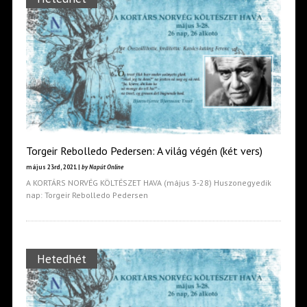
Torgeir Rebolledo Pedersen: A világ végén (két vers)
május 23rd, 2021 |
by Napút Online
A KORTÁRS NORVÉG KÖLTÉSZET HAVA (május 3-28) Huszonegyedik
nap: Torgeir Rebolledo Pedersen
Hetedhét