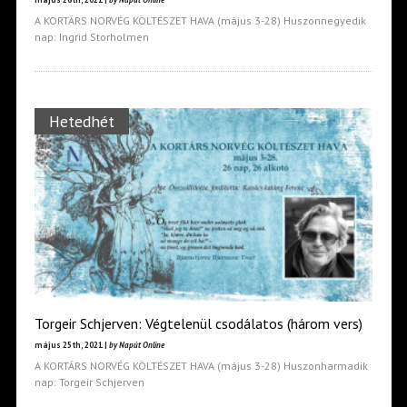
A KORTÁRS NORVÉG KÖLTÉSZET HAVA (május 3-28) Huszonnegyedik
nap: Ingrid Storholmen
Hetedhét
Torgeir Schjerven: Végtelenül csodálatos (három vers)
május 25th, 2021 |
by Napút Online
A KORTÁRS NORVÉG KÖLTÉSZET HAVA (május 3-28) Huszonharmadik
nap: Torgeir Schjerven