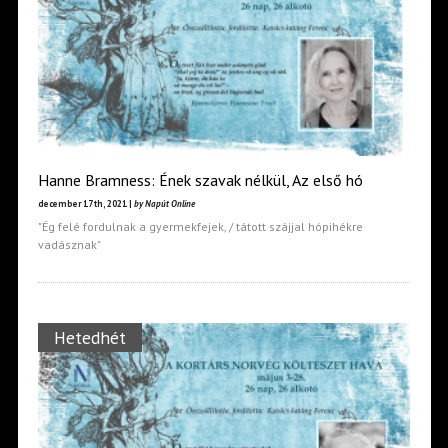
Hanne Bramness: Ének szavak nélkül, Az első hó
december 17th, 2021 |
by Napút Online
"Ég felé fordulnak a gyermekfejek, / tátott szájjal hópihékre
vadásznak"
Hetedhét