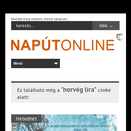
Mondd meg nékem, merre találom…
"norvég líra"
Ez található még a
címke
alatt:
Hetedhét