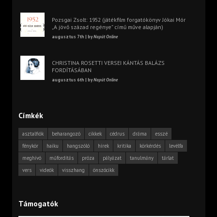
Pozsgai Zsolt: 1952 (játékfilm forgatókönyv Jókai Mór
„A jövő század regénye” című műve alapján)
augusztus 7th | by
Napút Online
CHRISTINA ROSETTI VERSEI KÁNTÁS BALÁZS
FORDÍTÁSÁBAN
augusztus 6th | by
Napút Online
Címkék
asztalfiók
beharangozó
cikkek
cédrus
dráma
esszé
fénykör
haiku
hangszóló
hírek
kritika
körkérdés
levélfa
meghívó
műfordítás
próza
pályázat
tanulmány
tárlat
vers
videók
visszhang
önszócikk
Támogatók