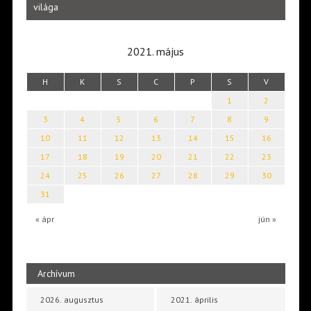
Laka
világa
2021. május
H
K
S
C
P
S
V
1
2
3
4
5
6
7
8
9
10
11
12
13
14
15
16
17
18
19
20
21
22
23
24
25
26
27
28
29
30
31
« ápr
jún »
Archívum
2026. augusztus
2021. április