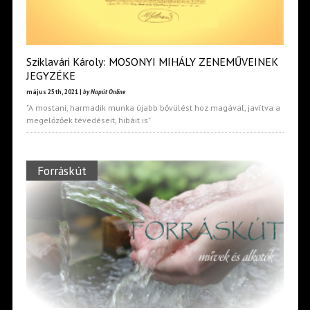
Sziklavári Károly: MOSONYI MIHÁLY ZENEMŰVEINEK
JEGYZÉKE
május 25th, 2021 |
by Napút Online
"A mostani, harmadik munka újabb bővülést hoz magával, javítva a
megelőzőek tévedéseit, hibáit is"
Forráskút