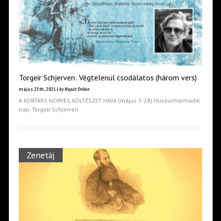
Torgeir Schjerven: Végtelenül csodálatos (három vers)
május 25th, 2021 |
by Napút Online
A KORTÁRS NORVÉG KÖLTÉSZET HAVA (május 3-28) Huszonharmadik
nap: Torgeir Schjerven
Zenetáj