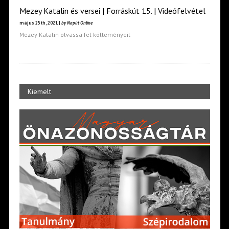
Mezey Katalin és versei | Forráskút 15. | Videófelvétel
május 25th, 2021 |
by Napút Online
Mezey Katalin olvassa fel költeményeit
Kiemelt