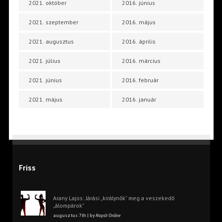
2021. október
2016. június
2021. szeptember
2016. május
2021. augusztus
2016. április
2021. július
2016. március
2021. június
2016. február
2021. május
2016. január
Friss
Arany Lajos: Járási „királynők” meg a veszekedő
„álompárok”
augusztus 7th | by
Napút Online