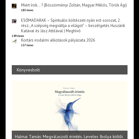
Miért írok… ? (Böszörményi Zoltán, Magyar Miklós, Török Ági)
183 views
ESŐMADARAK – Spirituális költészeti nyári est-sorozat, 2.
rész: „A szépség megváltja a világot” – beszélgetés Huszárik
Katával és Jász Attilával | Meghívó
149 views
Kortárs irodalmi alkotások pályázata 2026
137 views
Könyvesbolt
l
Halmai Tamás: Megválaszolt érintés. Leveles Ibolya költői