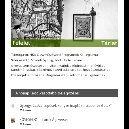
Támogató:
NKA Összművészeti Programok Kollégiuma
Szerkesztő:
Szondi György, Toót-Holló Tamás
A rovat természetesen nyitott: várjuk szépirodalmi művüket,
tanulmányukat, képzőművészeti alkotásukat, hozzászólásukat.
Köszönjük a fotókat a Magyarországi Református Egyháznak
A hónap legolvasottabb bejegyzései
Györgyi Csaba: Lépések könyve (napló) – újabb részletek*
256 views
KÖVESEDŐ – Török Ági versei
213 views